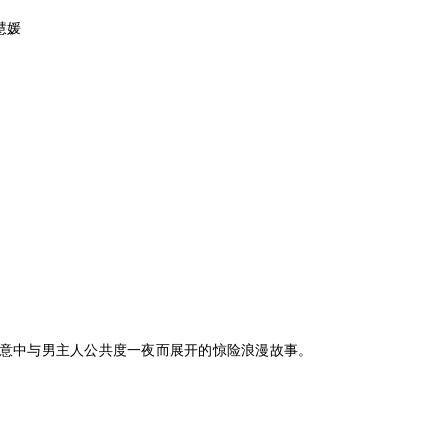
池慧媛
意中与男主人公共度一夜而展开的惊险浪漫故事。