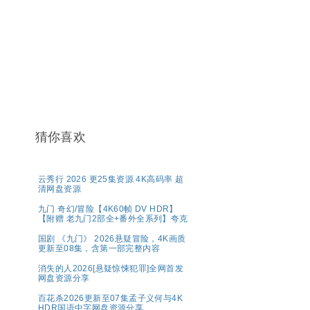
猜你喜欢
云秀行 2026 更25集资源 4K高码率 超
清网盘资源
九门 奇幻/冒险【4K60帧 DV HDR】
【附赠 老九门2部全+番外全系列】夸克
国剧 《九门》 2026悬疑冒险，4K画质
更新至08集，含第一部完整内容
消失的人2026[悬疑惊悚犯罪]全网首发
网盘资源分享
百花杀2026更新至07集孟子义何与4K
HDR国语中字网盘资源分享