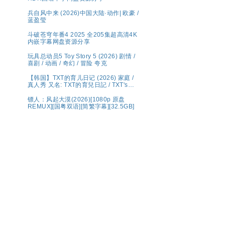
兵自风中来 (2026)中国大陆·动作| 欧豪 /
蓝盈莹
斗破苍穹年番4 2025 全205集超高清4K
内嵌字幕网盘资源分享
玩具总动员5 Toy Story 5 (2026) 剧情 /
喜剧 / 动画 / 奇幻 / 冒险 夸克
【韩国】TXT的育儿日记 (2026) 家庭 /
真人秀 又名: TXT的育兒日記 / TXT's
Parenting Diary 夸克 Wavve（웨이
브）将于 5 月 1 日（周五）独家公开宣
镖人：风起大漠(2026)[1080p 原盘
布传奇综艺回归的《TXT的育儿日记》
REMUX][国粤双语][简繁字幕][32.5GB]