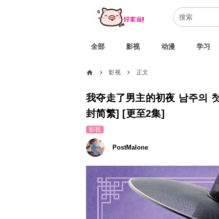
全部
影视
动漫
学习
home
影视
正文
chevron_right
chevron_right
我夺走了男主的初夜 남주의 첫날밤을
封简繁] [更至2集]
影视
PostMalone