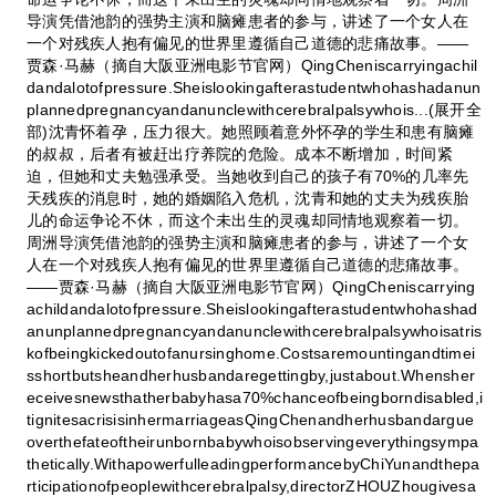
导演凭借池韵的强势主演和脑瘫患者的参与，讲述了一个女人在
一个对残疾人抱有偏见的世界里遵循自己道德的悲痛故事。——
贾森·马赫（摘自大阪亚洲电影节官网）QingCheniscarryingachil
dandalotofpressure.Sheislookingafterastudentwhohashadanun
plannedpregnancyandanunclewithcerebralpalsywhois...(展开全
部)沈青怀着孕，压力很大。她照顾着意外怀孕的学生和患有脑瘫
的叔叔，后者有被赶出疗养院的危险。成本不断增加，时间紧
迫，但她和丈夫勉强承受。当她收到自己的孩子有70%的几率先
天残疾的消息时，她的婚姻陷入危机，沈青和她的丈夫为残疾胎
儿的命运争论不休，而这个未出生的灵魂却同情地观察着一切。
周洲导演凭借池韵的强势主演和脑瘫患者的参与，讲述了一个女
人在一个对残疾人抱有偏见的世界里遵循自己道德的悲痛故事。
——贾森·马赫（摘自大阪亚洲电影节官网）QingCheniscarrying
achildandalotofpressure.Sheislookingafterastudentwhohashad
anunplannedpregnancyandanunclewithcerebralpalsywhoisatris
kofbeingkickedoutofanursinghome.Costsaremountingandtimei
sshortbutsheandherhusbandaregettingby,justabout.Whensher
eceivesnewsthatherbabyhasa70%chanceofbeingborndisabled,i
tignitesacrisisinhermarriageasQingChenandherhusbandargue
overthefateoftheirunbornbabywhoisobservingeverythingsympa
thetically.WithapowerfulleadingperformancebyChiYunandthepa
rticipationofpeoplewithcerebralpalsy,directorZHOUZhougivesa