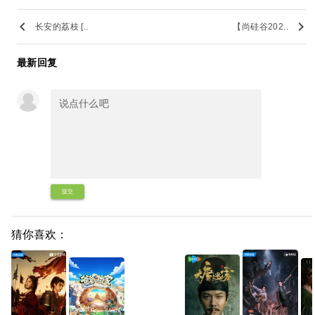
keyboard_arrow_left
keyboard_arrow_right
长安的荔枝 [..
【尚硅谷202..
最新回复
提交
猜你喜欢：