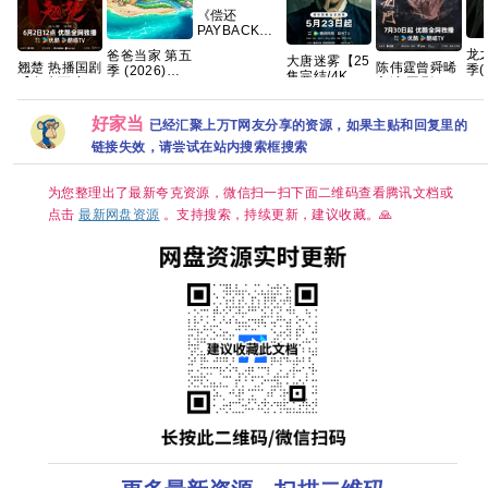
《偿还
PAYBACK》
(2026)泰剧同
龙
爸爸当家 第五
大唐迷雾【25
性|豆瓣8.6分|
翘楚 热播国剧
陈伟霆曾舜晞
季(
季 (2026)
集完结/4K超
网盘资源
【夸克百度网
主演 国剧 九
01
【更至0622
清】手慢无 夸
盘+】
门/老九门2
[4K
期】[真人秀
克
4K全集网盘资
[高
亲子]【综艺】
好家当
已经汇聚上万T网友分享的资源，如果主贴和回复里的
源分享
简繁
夸克网盘
季]
链接失效，请尝试在站内搜索框搜索
为您整理出了最新夸克资源，微信扫一扫下面二维码查看腾讯文档或
点击
最新网盘资源
。支持搜索，持续更新，建议收藏。🙏