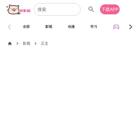
search
下载APP
chevron_left
chevron_right
sports_esports
全部
影视
动漫
学习
音乐
chevron_right
chevron_right
home
影视
正文