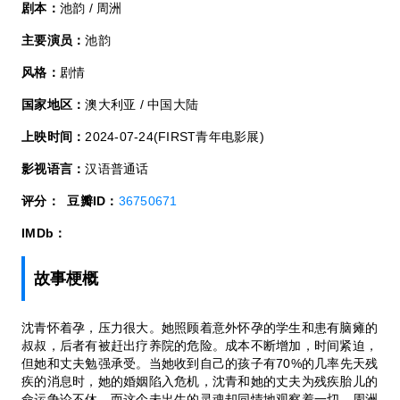
剧本：
池韵 / 周洲
主要演员：
池韵
风格：
剧情
国家地区：
澳大利亚 / 中国大陆
上映时间：
2024-07-24(FIRST青年电影展)
影视语言：
汉语普通话
评分：
豆瓣ID：
36750671
IMDb：
故事梗概
沈青怀着孕，压力很大。她照顾着意外怀孕的学生和患有脑瘫的
叔叔，后者有被赶出疗养院的危险。成本不断增加，时间紧迫，
但她和丈夫勉强承受。当她收到自己的孩子有70%的几率先天残
疾的消息时，她的婚姻陷入危机，沈青和她的丈夫为残疾胎儿的
命运争论不休，而这个未出生的灵魂却同情地观察着一切。周洲