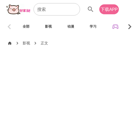
search
下载APP
chevron_left
chevron_right
sports_esports
全部
影视
动漫
学习
音乐
chevron_right
chevron_right
home
影视
正文