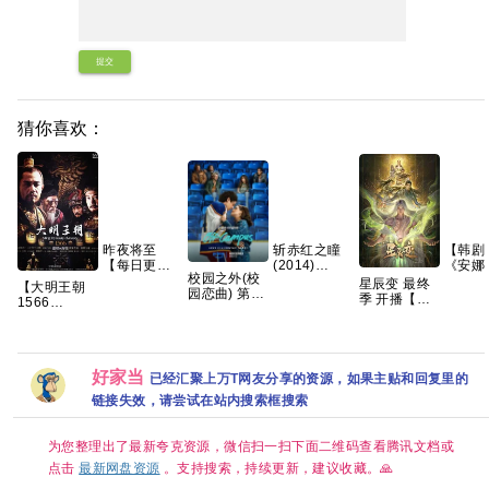
提交
猜你喜欢：
昨夜将至
斩赤红之瞳
【韩剧
【每日更新
(2014)
《安娜
校园之外(校
中】 百度 夸
1080p 日语
(2022
星辰变 最终
【大明王朝
园恋曲) 第一
克 网盘资源
中字 全24集
【108
季 开播【更
1566
季 爱情/运动
49g 夸克
【韩语
03集】【4K
(2007)】
【全8集】官
字】【
国字】
【又名: 嘉靖
中简繁英
全】
与海瑞】
【国剧46集
好家当
已经汇聚上万T网友分享的资源，如果主贴和回复里的
全】
【1080P】
链接失效，请尝试在站内搜索框搜索
【国语中字
（79.6GB）】
【豆瓣9.8
为您整理出了最新夸克资源，微信扫一扫下面二维码查看腾讯文档或
分】【剧情 /
点击
最新网盘资源
。支持搜索，持续更新，建议收藏。🙏
历史】【陈
宝国 / 黄志忠