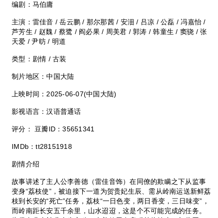
编剧：马伯庸
主演：雷佳音 / 岳云鹏 / 那尔那茜 / 安沺 / 吕凉 / 公磊 / 冯嘉怡 /
芦芳生 / 赵魏 / 蔡鹭 / 阎必果 / 周美君 / 郭涛 / 韩童生 / 窦骁 / 张
天爱 / 尹昉 / 明道
类型：剧情 / 古装
制片地区：中国大陆
上映时间：2025-06-07(中国大陆)
影视语言：汉语普通话
评分： 豆瓣ID：35651341
IMDb：tt28151918
剧情介绍
故事讲述了主人公李善德（雷佳音饰）在同僚的欺瞒之下从监事
变身“荔枝使”，被迫接下一道为贺贵妃生辰、需从岭南运送新鲜荔
枝到长安的“死亡”任务，荔枝“一日色变，两日香变，三日味变”，
而岭南距长安五千余里，山水迢迢，这是个不可能完成的任务。