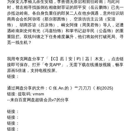
为保女儿李袖儿余生安稳，李善德无奈启程前往岭南；与此同
时，替左相寻找扳倒右相敛财罪证的郑平安（岳云鹏饰）已先一
步抵达岭南。各自身负重任的郎舅二人在他乡偶遇，意外结识胡
商商会会长阿弥塔（那尔那茜饰）、空浪坊坊主云清（安沺
饰）、胡商苏谅（吕凉饰）、峒女阿僮（周美君饰）等人，还遭
遇岭南刺史何有光（冯嘉怡饰）和掌书记赵辛民（公磊饰）的重
重阻拦。双线纠缠之下任务难度飙升，他们将如何打破死局、寻
觅一线生机？
我用夸克网盘分享了「【C】镸丨安丨旳丨茘丨 木支」，点击链
接即可保存。打开「夸克APP」，无需下载在线播放视频，畅享
原画5倍速，支持电视投屏。
链接：
通过网盘分享的文件：C 伥.An.的 》艹刀刀刀《 枳(2025)
链接: 提取码: vmsm
--来自百度网盘超级会员v7的分享
链接：
链接：
链接：
链接：