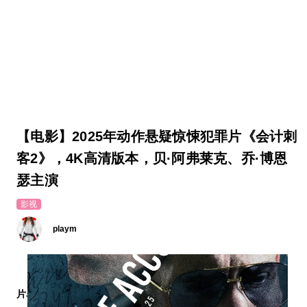
【电影】2025年动作悬疑惊悚犯罪片《会计刺
客2》，4K高清版本，贝·阿弗莱克、乔·博恩
瑟主演
影视
playm
片名：
会计刺客2 The Accountant 2