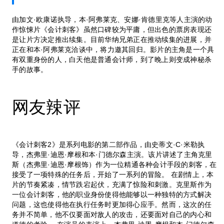
由加文·欧康诺执导，本·阿弗莱克、安娜·肯德里克等人主演的动
作惊悚片《会计刺客》虽然口碑较为平庸，但出色的票房表现还
是让片方决定推出续集。目前华纳兄弟正在推动续集的进展，并
正在和本·阿弗莱克洽谈中，将力邀其回归。影片的主角是一个具
有双重身份的人，白天他是普通会计师，到了晚上则变成神秘杀
手的故事。
网友辣评
《会计刺客2》是系列电影的第二部作品，由史蒂文·C·米勒执
导，杰弗里·迪恩·摩根和本·门德尔森主演。该片讲述了主角克里
斯（杰弗里·迪恩·摩根饰）作为一位精通各种会计手段的刺客，在
接受了一项特殊的任务后，开始了一系列的冒险。 在剧情上，本
片的节奏紧凑，情节跌宕起伏，充满了惊险和刺激。克里斯作为
一位会计刺客，他的职业身份使得他能够以一种独特的方式解决
问题，这也使得他在执行任务时更加得心应手。然而，这次的任
务并不简单，他不仅要面对敌人的攻击，还要面对自己的内心和