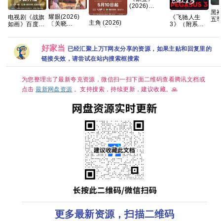
(2026)
黑
【4K】【国语
耀眼(2026)
电视剧《战旗
《飞驰人生
五
中字】【夸克/
主角 (2026)
〔关晓
如画》百度云
3》（附系
播
百度】
4K臻彩- [剧
彤〕/4k+1080P
网盘1080P高
列）沈腾 尹正
纠
情]张嘉益/刘
超清画质|简中
清免费资源下
黄景瑜 张本煜
系
浩存/秦海璐
字幕/夸克/百
载
魏翔 沙溢 范
好家当
已经汇聚上万T网友分享的资源，如果主贴和回复里的
国语中字 [单
度网盘资源
丞丞 孙艺洲
集约1GB]
【单集0.8～
2026/剧情/喜
链接失效，请尝试在站内搜索框搜索
3GB】
剧/运动/4K电
影 夸克
为您整理出了最新夸克资源，微信扫一扫下面二维码查看腾讯文档或
点击
最新网盘资源
。支持搜索，持续更新，建议收藏。🙏
更多最新资源，扫描二维码