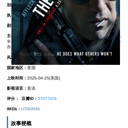
别称：
暗中算计2,暗算2(港),会计师2(台)
执导：
加文·欧康诺
剧本：
比尔·迪比克
主要演员：
本·阿弗莱克,乔·博恩瑟,J·K·西蒙斯,丹妮艾拉·皮内达,
辛希亚·阿戴-罗宾森,格兰特·哈维,卡珊卓·布莱尔,约翰·帕特里克·
乔丹,克里斯汀·阿瑞扎,罗伯特·摩根,阿兰·阿里·瓦什涅夫斯基
风格：
剧情,动作,惊悚,犯罪
国家地区：
美国
上映时间：
2025-04-25(美国)
影视语言：
英语
评分：
豆瓣ID：
27077476
IMDb：
tt7068946
故事梗概