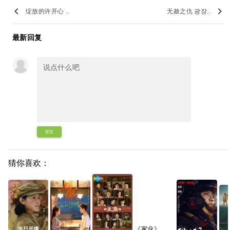
keyboard_arrow_left
keyboard_arrow_right
绽放的许开心 ..
无赦之仇 광장..
最新回复
提交
猜你喜欢：
《家业‎》