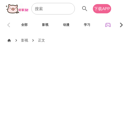
search
下载APP
chevron_left
chevron_right
sports_esports
全部
影视
动漫
学习
音乐
chevron_right
chevron_right
home
影视
正文