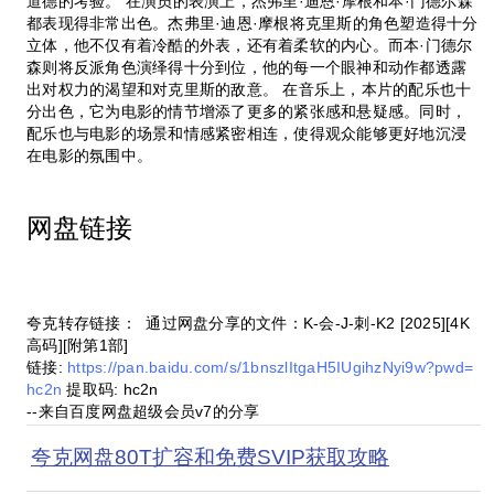
道德的考验。 在演员的表演上，杰弗里·迪恩·摩根和本·门德尔森
都表现得非常出色。杰弗里·迪恩·摩根将克里斯的角色塑造得十分
立体，他不仅有着冷酷的外表，还有着柔软的内心。而本·门德尔
森则将反派角色演绎得十分到位，他的每一个眼神和动作都透露
出对权力的渴望和对克里斯的敌意。 在音乐上，本片的配乐也十
分出色，它为电影的情节增添了更多的紧张感和悬疑感。同时，
配乐也与电影的场景和情感紧密相连，使得观众能够更好地沉浸
在电影的氛围中。
网盘链接
夸克转存链接： 通过网盘分享的文件：K-会-J-刺-K2 [2025][4K
高码][附第1部]
链接:
https://pan.baidu.com/s/1bnszlItgaH5IUgihzNyi9w?pwd=
hc2n
提取码: hc2n
--来自百度网盘超级会员v7的分享
夸克网盘80T扩容和免费SVIP获取攻略