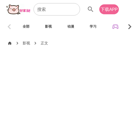
search
下载APP
chevron_left
chevron_right
sports_esports
全部
影视
动漫
学习
音乐
chevron_right
chevron_right
home
影视
正文