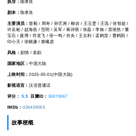
执导：
陈孝良
剧本：
陈孝良
主要演员：
曾毅 / 周奇 / 孙艺洲 / 柳岩 / 王玉雯 / 王迅 / 张智超 /
许吴彬 / 赵海燕 / 范明 / 吴军 / 蒋诗萌 / 张磊 / 李栋 / 雷淞然 / 董
宝石 / 庞博 / 符龙飞 / 张一鸣 / 肖央 / 王太利 / 孟鹤堂 / 曹鹤阳 /
印小天 / 张晓谦 / 黄曦彦
风格：
剧情 / 喜剧
国家地区：
中国大陆
上映时间：
2025-05-01(中国大陆)
影视语言：
汉语普通话
评分：
5.5
豆瓣ID：
36978067
IMDb：
tt36459065
故事梗概