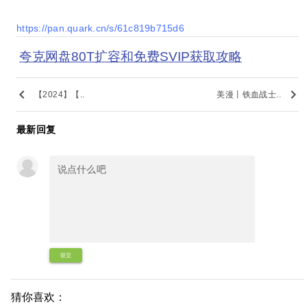
https://pan.quark.cn/s/61c819b715d6
夸克网盘80T扩容和免费SVIP获取攻略
keyboard_arrow_left
keyboard_arrow_right
【2024】【..
美漫丨铁血战士..
最新回复
提交
猜你喜欢：