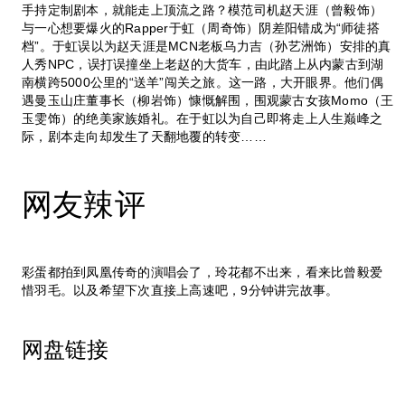
手持定制剧本，就能走上顶流之路？模范司机赵天涯（曾毅饰）
与一心想要爆火的Rapper于虹（周奇饰）阴差阳错成为“师徒搭
档”。于虹误以为赵天涯是MCN老板乌力吉（孙艺洲饰）安排的真
人秀NPC，误打误撞坐上老赵的大货车，由此踏上从内蒙古到湖
南横跨5000公里的“送羊”闯关之旅。这一路，大开眼界。他们偶
遇曼玉山庄董事长（柳岩饰）慷慨解围，围观蒙古女孩Momo（王
玉雯饰）的绝美家族婚礼。在于虹以为自己即将走上人生巅峰之
际，剧本走向却发生了天翻地覆的转变……
网友辣评
彩蛋都拍到凤凰传奇的演唱会了，玲花都不出来，看来比曾毅爱
惜羽毛。以及希望下次直接上高速吧，9分钟讲完故事。
网盘链接