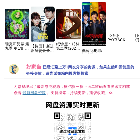
《偿还
【
PAYBACK》
《
瑞克和莫蒂 第
纸钞屋：柏林
(2026)泰剧同
山
【韩国】新进
九季 更1集 官
第二季(2026)
性|豆瓣8.6分|
(20
低智商犯罪/
职员姜会长
中简繁
[8集全]
网盘资源
【1
擒贼记
(2026) 剧情 /
[1080P.中字]
【
(2026) 【王
爱情 / 奇幻 又
[43.1GB]
字/
骁/ 田曦薇 /
名: Reborn
【共
好家当
已经汇聚上万T网友分享的资源，如果主贴和回复里的
】【悬疑/ 犯
Rookie /
罪】【国语中
Suddenly
链接失效，请尝试在站内搜索框搜索
字】【4K 持
Intern 夸克
续更新】
为您整理出了最新夸克资源，微信扫一扫下面二维码查看腾讯文档或
点击
最新网盘资源
。支持搜索，持续更新，建议收藏。🙏