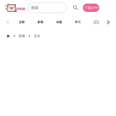
search
下载APP
chevron_left
chevron_right
sports_esports
全部
影视
动漫
学习
音乐
chevron_right
chevron_right
home
影视
正文