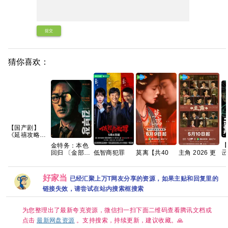
提交
猜你喜欢：
【国产剧】
《延禧攻略
(2018)》
【
金特务：本色
【4K】【国语
군
莫离‎【共40
回归 〔金部
低智商犯罪
主角 2026 更
中字】【70集
动
集/4K DV
长〕 (2026)
2026 擒贼记
10集 4K 高碼
全】
悬
HDR】手慢无
英韩双语音轨
犯罪悬疑 王骁
【124G】
名
三无千金许配
内封官方简繁
田曦薇 王传君
好家当
已经汇聚上万T网友分享的资源，如果主贴和回复里的
(
废物王爷 夸克
英韩多国字
已更最新 夸克
区
幕.1080p.NF.WEB-
链接失效，请尝试在站内搜索框搜索
片
DL.M【单集2
明
～3GB】
被
为您整理出了最新夸克资源，微信扫一扫下面二维码查看腾讯文档或
内
点击
最新网盘资源
。支持搜索，持续更新，建议收藏。🙏
的