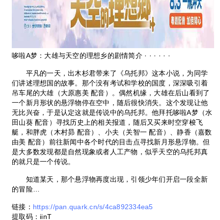
哆啦A梦：大雄与天空的理想乡的剧情简介 · · · · · ·
平凡的一天，出木杉君带来了《乌托邦》这本小说，为同学
们讲述理想国的故事。那个没有考试和学校的国度，深深吸引着
吊车尾的大雄（大原惠美 配音）。偶然机缘，大雄在后山看到了
一个新月形状的悬浮物停在空中，随后很快消失。这个发现让他
无比兴奋，于是认定这就是传说中的乌托邦。他拜托哆啦A梦（水
田山葵 配音）寻找历史上的相关报道，随后又买来时空穿梭飞
艇，和胖虎（木村昴 配音）、小夫（关智一 配音）、静香（嘉数
由美 配音）前往新闻中各个时代的目击点寻找新月形悬浮物。但
是大多数发现都是自然现象或者人工产物，似乎天空的乌托邦真
的就只是一个传说。
知道某天，那个悬浮物再度出现，引领少年们开启一段全新
的冒险…
链接：
https://pan.quark.cn/s/4ca892334ea5
提取码：iinT