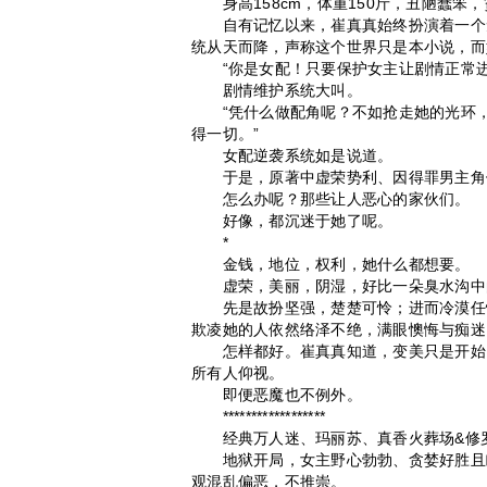
身高158cm，体重150斤，丑陋蠢笨
自有记忆以来，崔真真始终扮演着一个无
统从天而降，声称这个世界只是本小说，而
“你是女配！只要保护女主让剧情正常进行
剧情维护系统大叫。
“凭什么做配角呢？不如抢走她的光环，
得一切。”
女配逆袭系统如是说道。
于是，原著中虚荣势利、因得罪男主角们
怎么办呢？那些让人恶心的家伙们。
好像，都沉迷于她了呢。
*
金钱，地位，权利，她什么都想要。
虚荣，美丽，阴湿，好比一朵臭水沟中
先是故扮坚强，楚楚可怜；进而冷漠任性
欺凌她的人依然络泽不绝，满眼懊悔与痴迷
怎样都好。崔真真知道，变美只是开始。
所有人仰视。
即便恶魔也不例外。
******************
经典万人迷、玛丽苏、真香火葬场&修
地狱开局，女主野心勃勃、贪婪好胜且睚
观混乱偏恶，不推崇。