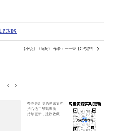
获取攻略
keyboard_arrow_right
【小说】《阮阮》 作者：一一壹【CP完结
keyboard_arrow_left
keyboard_arrow_right
夸克最新资源腾讯文档
扫右边二维码查看
持续更新，建议收藏