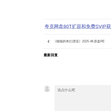
夸克网盘80T扩容和免费SVIP
keyboard_arrow_left
《猫猫的奇幻漂流》2025 4K原盘RE
最新回复