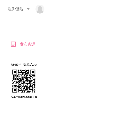
arrow_drop_down
注册/登陆
article
发布资源
好家当 安卓App
安卓手机浏览器扫码下载