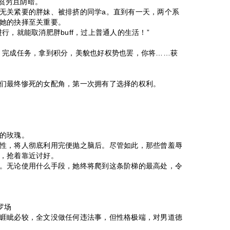
，贫穷且阴暗。
关紧要的胖妹、被排挤的同学a。直到有一天，两个系
她的抉择至关重要。
，就能取消肥胖buff，过上普通人的生活！”
完成任务，拿到积分，美貌也好权势也罢，你将……获
最终惨死的女配角，第一次拥有了选择的权利。
的玫瑰。
，将人彻底利用完便抛之脑后。尽管如此，那些曾羞辱
，抢着靠近讨好。
无论使用什么手段，她终将爬到这条阶梯的最高处，令
罗场
眦必较，全文没做任何违法事，但性格极端，对男道德