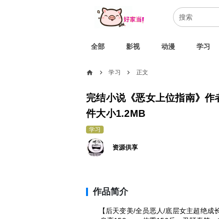
全部
影视
动漫
学习
home
学习
正文
chevron_right
chevron_right
完结小说《恶女上位指南》作者
件大小1.2MB
学习
资源供享
作品简介
【后天变美/全员恶人/底层女主超绝成