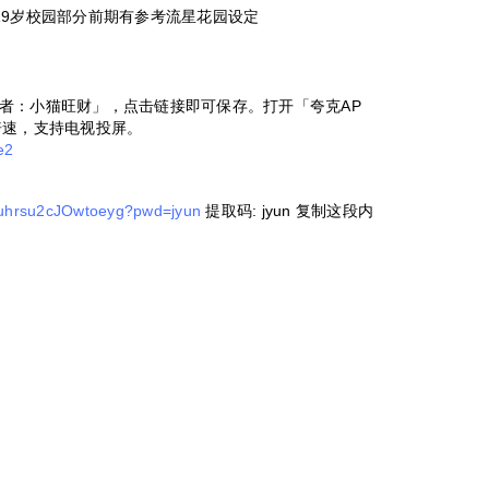
9岁校园部分前期有参考流星花园设定
者：小猫旺财」，点击链接即可保存。打开「夸克AP
倍速，支持电视投屏。
e2
Duhrsu2cJOwtoeyg?pwd=jyun
提取码: jyun 复制这段内