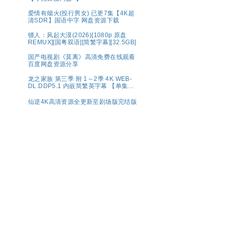
爱情有烟火(投行男女) 已更7集【4K超
清SDR】国语中字 网盘资源下载
镖人：风起大漠(2026)[1080p 原盘
REMUX][国粤双语][简繁字幕][32.5GB]
国产电视剧《莫离》高清免费在线观看
百度网盘资源分享
龙之家族 第三季 附 1～2季 4K WEB-
DL.DDP5.1 内嵌简繁英字幕 【单集
7GB左右】
仙逆4K高清资源全更新至剧场版完结版