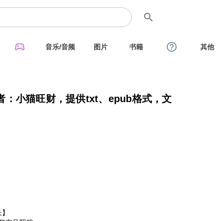
search
sports_esports
help_outline
音乐/音频
图片
书籍
其他
：小猫旺财，提供txt、epub格式，文
长】