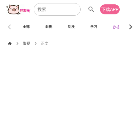
search
下载APP
chevron_left
chevron_right
sports_esports
全部
影视
动漫
学习
音乐
chevron_right
chevron_right
home
影视
正文