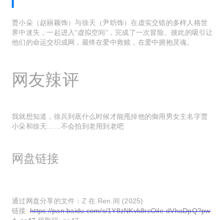
贾小朵（赵丽颖饰）与徐天（尹昉饰）在虚实交错的多样人格世
界中迷失，一起进入“虚拟空间”，完成了一次冒险。彼此的吸引让
他们的命运交织成网，最终在爱中救赎，在爱中拥抱灵魂。
网友辣评
我就想知道，徐兵到底什么时候才能甩掉他的御用男女主名字贾
小朵和徐天……不会拍到老用到老吧
网盘链接
通过网盘分享的文件：Z 在.Ren.间 (2025)
链接:
https://pan.baidu.com/s/1Y8zNKvk8rcOile-dVhaDpQ?pw