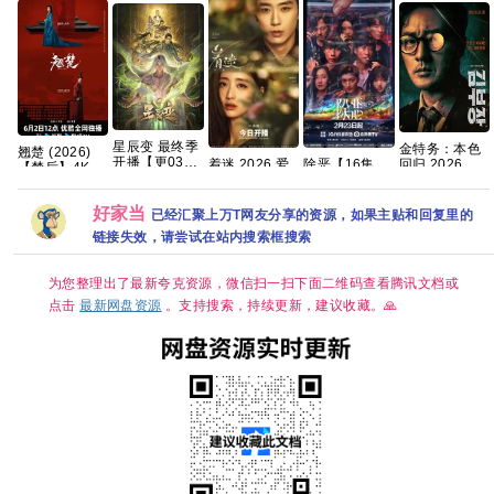
星辰变 最终季
金特务：本色
翘楚‎ (2026)
开播【更03
回归 2026 苏
除恶【16集
着迷 2026 爱
【楚后】4K
集】【4K国
志燮 / 崔大勋
全/4K超清臻
情悬疑 任运杰
HDR SDR HQ
字】
【夸克百度网
彩】手慢无 迷
戚砚笛 已更最
高码率
盘+】
雾剧场，开年
新 夸克
好家当
AAC2.0 中字
已经汇聚上万T网友分享的资源，如果主贴和回复里的
人性犯罪大剧
【1～6GB/
链接失效，请尝试在站内搜索框搜索
夸克
集】陈都灵/周
翊然
为您整理出了最新夸克资源，微信扫一扫下面二维码查看腾讯文档或
点击
最新网盘资源
。支持搜索，持续更新，建议收藏。🙏