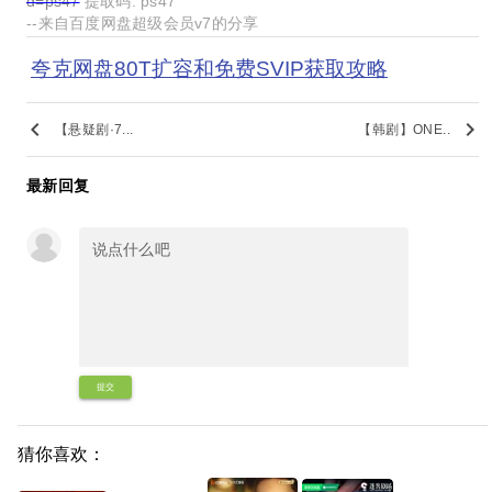
d=ps47
提取码: ps47
--来自百度网盘超级会员v7的分享
夸克网盘80T扩容和免费SVIP获取攻略
keyboard_arrow_left
keyboard_arrow_right
【悬疑剧·7...
【韩剧】ONE..
最新回复
提交
猜你喜欢：