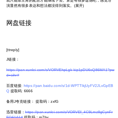
就只能靠主角的配合才能继续下去。算是有很多遗憾吧，感觉导
演显然有很多表达和想法都没得到落实。(展开)
网盘链接
[ttreply]
J链接：
https://pan.xunlei.com/s/VORVEhpLgk-kip1pDU6sQ86MA1?pw
d=sihr#
百度链接:
https://pan.baidu.com/s/1d-WPTTlkjUyFV2JLvGpEB
Q
提取码: 6666
备用J夸克链接： 提取码：zxfG
迅雷链接：
https://pan.xunlei.com/s/VORVEf_4C9Lmz8gCynFr
EO61A1#
提取码：m7hv