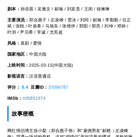
剧本：
孙语晨 / 吴雅文 / 郝瀚 / 刘富贵 / 王闵 / 徐琳琳
主要演员：
郑合惠子 / 左凌峰 / 贾冰 / 刘同 / 郝瀚 / 李勤勤 / 任正
斌 / 张晗 / 叶泉希 / 马旭东 / 张维伊 / 郭阳 / 郭亮 / 刘坤 / 邓帅 /
叶浏 / 尹贝希 / 常诚 / 尤宪超
风格：
喜剧 / 爱情
国家地区：
中国大陆
上映时间：
2025-03-15(中国大陆)
影视语言：
汉语普通话
评分：
5.4
豆瓣ID：
37096787
IMDb：
tt35851974
故事梗概
网红情侣博主徐小梨（郑合惠子饰）和“雇佣男友”郝楂（左凌峰
饰）突遇一场掉粉危机，这对“假情侣”面对流量的骤减、老板的施