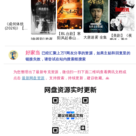
《成何体统
(2026)》【4K
HDR&DV杜
【BL台剧】寒
【美剧】《夜
比】【国语中
大唐迷雾 全集
阳风起春山境
[电视剧] 昨夜
魔侠：重生 第
字】【32集
资源
2026 春山境
将至 (2026)
二季》（附系
全】【310G】
爱情同性 刘竞
4K 国语中字
列）查理·考克
【夸克/百度】
屿 熊艺文 国语
(全12集)
好家当
斯 文森特·多诺
已经汇聚上万T网友分享的资源，如果主贴和回复里的
中字 已更最新
[12.2G]
费奥 克里斯滕·
夸克
链接失效，请尝试在站内搜索框搜索
里特2026/剧
情/动作/科幻/
惊悚/犯罪/奇
为您整理出了最新夸克资源，微信扫一扫下面二维码查看腾讯文档或
幻/冒险/4K完
结 夸克
点击
最新网盘资源
。支持搜索，持续更新，建议收藏。🙏