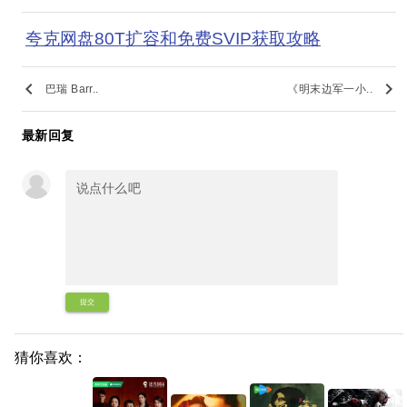
夸克网盘80T扩容和免费SVIP获取攻略
keyboard_arrow_left
keyboard_arrow_right
巴瑞 Barr..
《明末边军一小..
最新回复
提交
猜你喜欢：