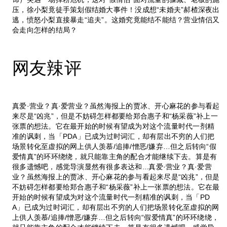
压，徐小梨竟徒手策划假结婚大事件！没成想“未婚夫”郝楂深夜出
逃，愤怒小梨直接暴走“追夫”。这婚究竟能结不能结？营业情侣又
会走向怎样的结局？
网友辣评
真爱·营业？真·爱营业？虽然海报上的贾冰、开心麻花的参与看起
来尽是“凶兆”，但是不妨碍怎样都要给郑合惠子和“杨采薇”补上一
张票的想法。它在最开始的时候有望成为对这个流量时代一剂精
准的讽刺，当「PDA」已成为过时词汇，却有层出不穷的人们把
场景转化至虚拟的网上供人羡慕/追捧/憎恶/嫌弃…但之后转向“假
爱情真”的环环绕绕，就只能靠主角的配合才能继续下去。算是有
很多遗憾吧，感觉导演显然有很多表达和...真爱·营业？真·爱营
业？虽然海报上的贾冰、开心麻花的参与看起来尽是“凶兆”，但是
不妨碍怎样都要给郑合惠子和“杨采薇”补上一张票的想法。它在最
开始的时候有望成为对这个流量时代一剂精准的讽刺，当「PD
A」已成为过时词汇，却有层出不穷的人们把场景转化至虚拟的网
上供人羡慕/追捧/憎恶/嫌弃…但之后转向“假爱情真”的环环绕绕，