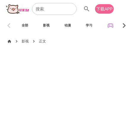
search
下载APP
chevron_left
chevron_right
sports_esports
全部
影视
动漫
学习
音乐
chevron_right
chevron_right
home
影视
正文