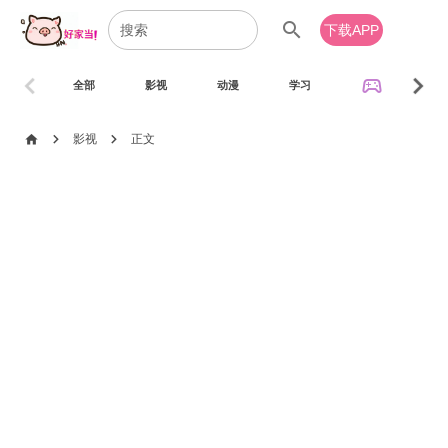
search
下载APP
chevron_left
chevron_right
sports_esports
全部
影视
动漫
学习
音乐
chevron_right
chevron_right
home
影视
正文