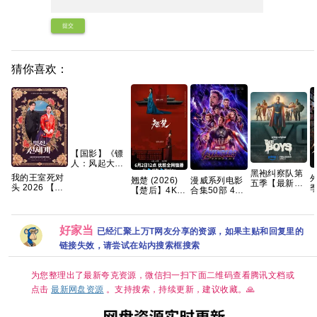
提交
猜你喜欢：
【国影】《镖
人：风起大漠
黑袍纠察队第
(2026)》
我的王室死对
翘楚‎ (2026)
漫威系列电影
五季【最新热
【1080P&4K】
头 2026 【更
季
【楚后】4K
合集50部 4K
播【附赠 黑袍
【国语中字】
1-8集】【穿
1
HDR SDR
REMUX原盘
纠察队5季全
【20.7G】
越、爱情】
悬
HQ高码率
夸克
系列】 夸克
【林智妍 / 许
道
AAC2.0 中字
南俊】【韩剧
好家当
【1～6GB/
已经汇聚上万T网友分享的资源，如果主贴和回复里的
中字】
集】陈都灵/周
链接失效，请尝试在站内搜索框搜索
翊然
为您整理出了最新夸克资源，微信扫一扫下面二维码查看腾讯文档或
点击
最新网盘资源
。支持搜索，持续更新，建议收藏。🙏