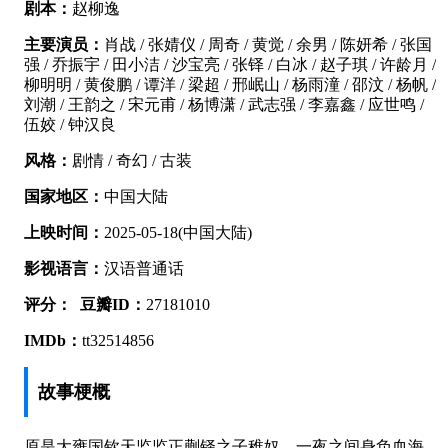
剧本：
赵柳逸
主要演员：
肖战 / 张婧仪 / 周奇 / 黄觉 / 余男 / 陈妍希 / 张国
强 / 乔振宇 / 田小洁 / 沙宝亮 / 张铎 / 白冰 / 赵子琪 / 许龄月 /
柳明明 / 黄俊鹏 / 谭洋 / 梁超 / 邢岷山 / 杨雨潼 / 邵汶 / 杨帆 /
刘潮 / 王韵之 / 宋元甫 / 杨博潇 / 武志强 / 李嘉鑫 / 应世鸣 /
伍姣 / 钟汉良
风格：
剧情 / 奇幻 / 古装
国家地区：
中国大陆
上映时间：
2025-05-18(中国大陆)
影视语言：
汉语普通话
评分：
豆瓣ID：
27181010
IMDb：
tt32514856
故事梗概
原是大雍国钦天监监正蒯铎之子稚奴，一夜之间身负血海