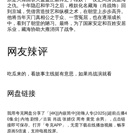
之仇。十年隐忍和学习之后，稚奴化名藏海（肖战饰）回
到京城，凭借营造技艺和纵横之术，在朝堂上步步高升。
他将当年灭门真相公之于众、一雪冤屈，也在逐渐成长
中，看到了朝堂的陋习。最终，为了国家安定和百姓安居
乐业，藏海协助大雍消弭了战争。
网友辣评
吃瓜来的，看故事主线挺有意思，如果肖战演就看
网盘链接
我用夸克网盘分享了「[4K][内嵌简中]沧嗨人专(2025)[超前点播4
0集全] 内地 剧情／古装 肖战 张婧仪 周奇 黄觉 余男」，点击链
接即可保存。打开「夸克APP」，无需下载在线播放视频，畅享
原画5倍速，支持电视投屏。