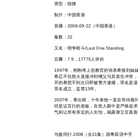
类型：惊悚
制片：中国香港
首播：
2008-09-22
（中国香港）
集数：
22
又名：明争暗斗
/Last One Standing
豆瓣：
7.9
，
17775
人评价
1997
年，刚刚考上惩教官的张承希接到妹
希忍不住怒火直接冲到继父与其发生冲突，
开的希想不到次日即被警方逮捕，罪名是谋
罪名成立，监禁
13
年。
2007
年，希出狱，十年来他一直在等待着
经是证言行的老板，在世人眼中是严格追求
气则让所有亲近的人生怕，揭露唐立言真面
与敌同行
.2008
（全
21
集）国粤双语中字