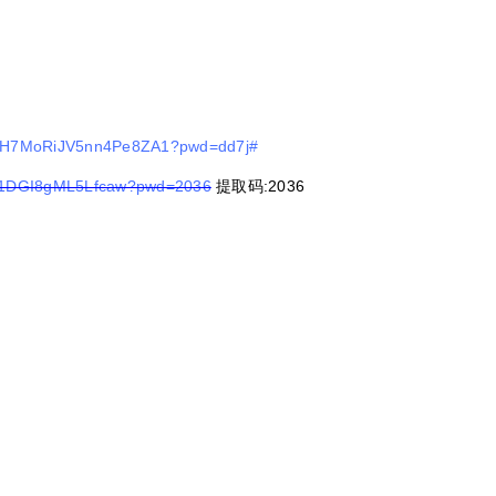
2yrH7MoRiJV5nn4Pe8ZA1?pwd=dd7j#
fMD1DGI8gML5Lfcaw?pwd=2036
提取码
:2036