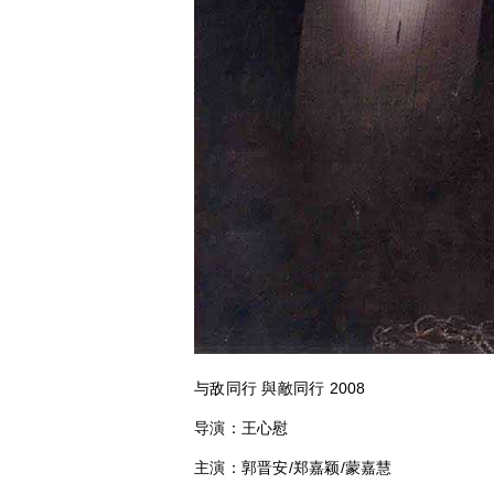
与敌同行 與敵同行
2008
导演：王心慰
主演：郭晋安
/
郑嘉颖
/
蒙嘉慧