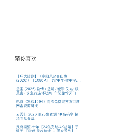
猜你喜欢
【环大陆剧】《寒阳风起春山境
(2026)》【1080P】【官中/外挂中字/三
无版】【共16集】
悬案 (2026) 剧情 / 悬疑 / 犯罪 又名: 破
悬案 / 珠宝行连环劫案+卞记旅馆灭门案
夸克
电影《寒战1994》高清免费完整版百度
网盘资源链接
云秀行 2026 更25集资源 4K高码率 超
清网盘资源
灵魂摆渡·十年【24集完结/4K超清】手
慢无 【附赠 灵魂摆渡1-3季全系列】夸