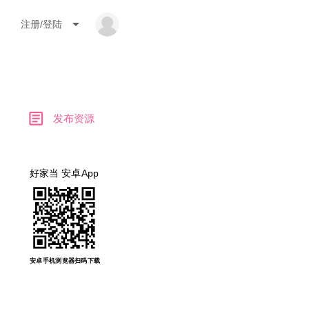
arrow_drop_down
注册/登陆
article
发布资源
好家当 安卓App
安卓手机浏览器扫码下载