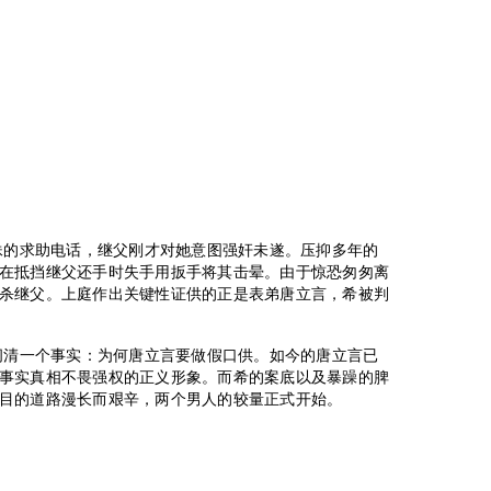
妹的求助电话，继父刚才对她意图强奸未遂。压抑多年的
在抵挡继父还手时失手用扳手将其击晕。由于惊恐匆匆离
杀继父。上庭作出关键性证供的正是表弟唐立言，希被判
问清一个事实：为何唐立言要做假口供。如今的唐立言已
事实真相不畏强权的正义形象。而希的案底以及暴躁的脾
目的道路漫长而艰辛，两个男人的较量正式开始。