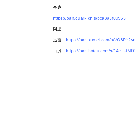
夸克：
https://pan.quark.cn/s/bca8a3f09955
阿里：
迅雷：
https://pan.xunlei.com/s/VO8PY
百度：
https://pan.baidu.com/s/14c_I-