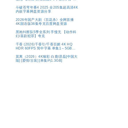
克
斗破苍穹年番4 2025 全205集超高清4K
内嵌字幕网盘资源分享
2026年国产大剧《百花杀》全网首播
4K国语版36集夸克百度网盘资源
黑袍纠察队5季全系列 手慢无 【动作科
幻/喜剧犯罪】夸克
千香 (2026)千香引/千香百媚 4K HQ
HDR 60FPS 简中字幕 单集1～5GB】
夸克百度网盘资源
莫离（2026）4K臻彩 白鹿/丞磊[中国大
陆] [爱情/古装] [单集约1.3GB]