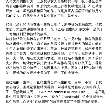
人与丈夫的性行为，以及代孕女人分娩时的一呼一吸，甚至是阵
痛引起的嘶声尖叫，身后的女人都进行着机械地复刻。不过就像
双簧一样，虽然做着相同的动作，但是真正占据话语权的却是身
后的女人。而代孕女人只是生育的工具，是使女。
代性（爱）的情节在第一集就出现了，剧中称为受精仪式。仪式
之前，大主教弗雷德朗诵了一段《圣经·创世纪》的文字，是关于
一对姐妹利亚和拉结的故事。
妹妹拉结最初与雅各在巴旦亚兰的水井边一见钟情，雅各为娶拉
结承诺做七年苦力，两姐妹的父亲拉班（也是雅各的舅舅）却在
七年之后骗他娶了姐姐利亚。事后，拉班许诺雅各，如果雅各肯
再做七年苦力，就把妹妹拉结也嫁给他。七年后，姐妹俩终于共
侍一夫，却开始在丈夫面前争宠。由于拉结不能生育，为了获得
丈夫青睐，她让使女辟拉代替自己与雅各同房来获取子息。辟拉
成功地连生两个孩子，拉结因此大占上风。不久，利亚也如法炮
制，把她的使女也给雅各做妾，也生了两个孩子。
在拉结的一生中，一直把生育当作人生的唯一目标，不惜一切代
价去追求。圣经记载拉结所讲的一句话就是对雅各说“你给我孩
子，不然我就去死”（"Give me children or else I die."），这正是
剧中弗雷德朗诵的片段之一。“使女”（handmaid）这个词就来自
这个故事，而这个“姐妹阋墙”的故事也奠定了全部情节的基调。