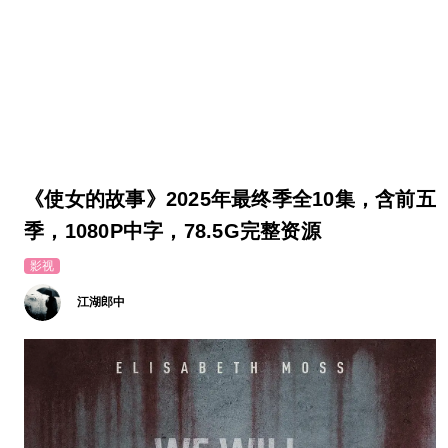
《使女的故事》2025年最终季全10集，含前五
季，1080P中字，78.5G完整资源
影视
江湖郎中