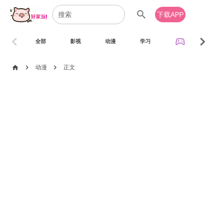
search
下载APP
chevron_left
chevron_right
sports_esports
全部
影视
动漫
学习
音乐
chevron_right
chevron_right
home
动漫
正文