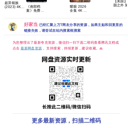
【美国】
(2022)》
【4K】【国
超异能族
园之外 
【1080P】
语中字】
《南部档
耀眼 2026
(2023) 4K
季 (2026
【韩语中
【夸克/百
案》免费
全集 4K 关
超清内嵌简
情 / 爱情 
字】【6集
度】
1080P高清
晓彤 / 李昀
繁 8.9高分韩
动 又名: 
全】
百度网盘资
锐
剧【全20
园恋曲 / 
源下载
集】
好家当
已经汇聚上万T网友分享的资源，如果主贴和回复里的
外 夸克
链接失效，请尝试在站内搜索框搜索
为您整理出了最新夸克资源，微信扫一扫下面二维码查看腾讯文档或
点击
最新网盘资源
。支持搜索，持续更新，建议收藏。🙏
更多最新资源，扫描二维码