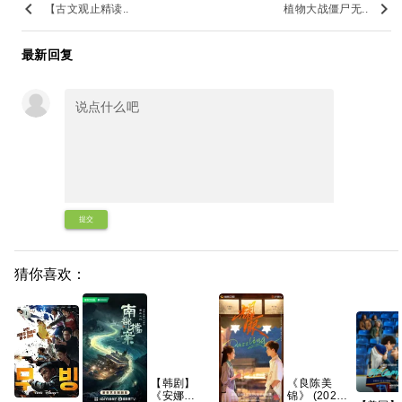
keyboard_arrow_left
keyboard_arrow_right
【古文观止精读..
植物大战僵尸无..
最新回复
提交
猜你喜欢：
【韩剧】
《良陈美
《安娜
锦》 (2026)