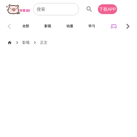
search
下载APP
chevron_left
chevron_right
sports_esports
全部
影视
动漫
学习
音乐
chevron_right
chevron_right
home
影视
正文