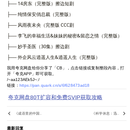
├── 14房东（完整版）擦边短剧
├── 纯情保安俏总裁（完整版）
├── 风雨夜未央（完整版 CCC剧
├── 李飞的幸福生活&妹妹的秘密&留恋之情（完整版）
├── 妙手圣医（30集）擦边剧
├── 外企风云逍遥人生&逍遥人生（完整版）
我用夸克网盘给你分享了「CB」，点击链接或复制整段内容，打
开「夸克APP」即可获取。
/~aa123AEk5J~:/
链接：
https://pan.quark.cn/s/6f628473ad18
夸克网盘80T扩容和免费SVIP获取攻略
keyboard_arrow_left
keyboard_arrow_right
《成语里的中国..
《科学休息：迅..
最新回复