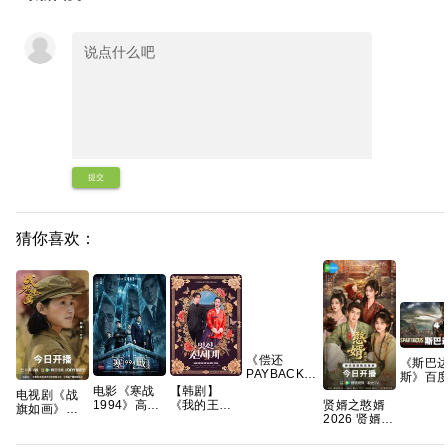
提交
猜你喜欢：
《偿还
《斯巴
PAYBACK》
斯》百
(2026)泰剧
[百度]
电影《寒战
【韩剧】
电视剧《战
同性|豆瓣8.6
集资源
1994》高清
贤婿之憨婿
《我的王室
旗如画》百
分|网盘资源
地址观
免费完整版
2026 贤婿2
死对头》林
度云网盘
接1080
百度网盘资
古装喜剧爱
智妍 许南俊
1080P高清
源链接
情 潘毅鸿 朱
张胜祖 李世