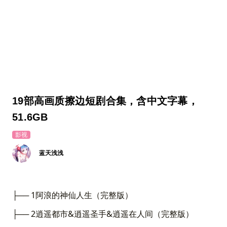
19部高画质擦边短剧合集，含中文字幕，
51.6GB
影视
蓝天浅浅
├── 1阿浪的神仙人生（完整版）
├── 2逍遥都市&逍遥圣手&逍遥在人间（完整版）