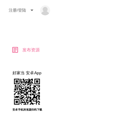
arrow_drop_down
注册/登陆
article
发布资源
好家当 安卓App
安卓手机浏览器扫码下载