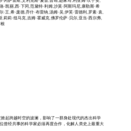
莎·冈萨雷斯,艾利克斯·夏普,曾靖,赵家玲,利亚姆·坎宁安,
洛·凯丽,西·下冈,范黛特·利姆,沙莫·阿斯玛尼,康勒斯·希
·王,希·庞德,乔什·布雷纳,汤姆·吴,伊芙·雷德利,罗素·袁,
,莉莉·纽马克,吉姆·霍威克,佛罗伦萨·贝尔,亚当·西尔弗,
摩根
决定掀起跨越时空的波澜，影响了一群身处现代的杰出科学
位曾经共事的科学家必须再度合作，化解人类史上最重大