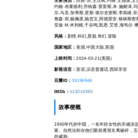
主要演员：
杰茜·洪,王汉斌,约翰·艾德坡,艾
约翰·布莱德利,乔纳森·普雷斯,本·施耐泽,玛
尔,马克·加蒂斯,里斯·谢尔史密斯,李凤绪,菲尔
詹森·郑,杨佩里,杨贺文,阿德里安·格林斯密斯
安迪·M·米利根,于谷鸣,凯恩·艾登,海韦尔·
风格：
剧情,科幻,悬疑,奇幻,冒险
国家地区：
美国,中国大陆,英国
上映时间：
2024-03-21(美国)
影视语言：
英语,汉语普通话,西班牙语
豆瓣ID：
35196946
IMDb：
tt13016388
故事梗概
1960年代的中国，一名年轻女性的关键
家。自然法则在他们眼前逐渐支离破碎，五
的威胁。