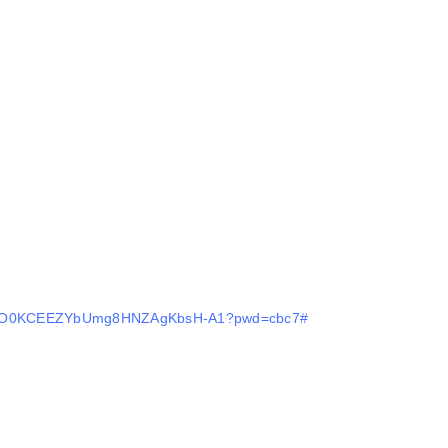
m/s/VO0KCEEZYbUmg8HNZAgKbsH-A1?pwd=cbc7#