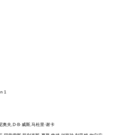
n 1
奥夫,D·B·威斯,马杜里·谢卡