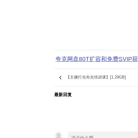
夸克网盘80T扩容和免费SVIP
keyboard_arrow_left
【主播打光布光培训课】[1.29GB]
最新回复