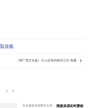
获取攻略
keyboard_arrow_right
《增广贤文全鉴》为人处世的精华之作 典藏
keyboard_arrow_left
keyboard_arrow_right
夸克最新资源腾讯文档