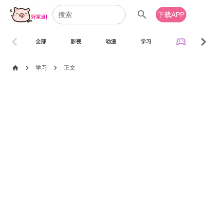
search
下载APP
chevron_left
chevron_right
sports_esports
全部
影视
动漫
学习
音乐
chevron_right
chevron_right
home
学习
正文