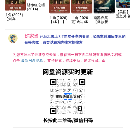
斩赤红之瞳
(2014)
【美国】
1080p 日语
主角(2026)
园之外 
中字 全24集
主角(2026)
主角 2026
南部档案
【刘存
季 (2026
49g 夸克
【4K】【国
更16集 4K
【爆款新剧
浩】/4k高码
情 / 爱情 
语中字】
高碼
🔥手慢无】
画质/简中字
动 又名: 
【夸克/百
【共33集/4K
幕/夸克/百度
园恋曲 / 
度】
超清臻彩 DV
网盘资源
好家当
已经汇聚上万T网友分享的资源，如果主贴和回复里的
外 夸克
HDR】 【张
【单集1～
新成、丁禹
链接失效，请尝试在站内搜索框搜索
3GB】
兮｜奇幻/冒
险】夸克
为您整理出了最新夸克资源，微信扫一扫下面二维码查看腾讯文档或
点击
最新网盘资源
。支持搜索，持续更新，建议收藏。🙏