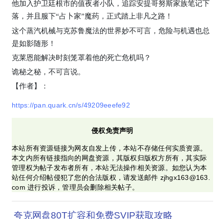
他加入护卫廷根市的值夜者小队，追踪安提哥努斯家族笔记下
落，并且服下“占卜家”魔药，正式踏上非凡之路！
这个蒸汽机械与克苏鲁魔法的世界妙不可言，危险与机遇也总
是如影随形！
克莱恩能解决时刻笼罩着他的死亡危机吗？
诡秘之秘，不可言说。
【作者】
：
https://pan.quark.cn/s/49209eeefe92
侵权免责声明
本站所有资源链接为网友自发上传，本站不存储任何实质资源。
本文内所有链接指向的网盘资源，其版权归版权方所有，其实际
管理权为帖子发布者所有，本站无法操作相关资源。如您认为本
站任何介绍帖侵犯了您的合法版权，请发送邮件 zjhgx163@163.
com 进行投诉，管理员会删除相关帖子。
夸克网盘80T扩容和免费SVIP获取攻略