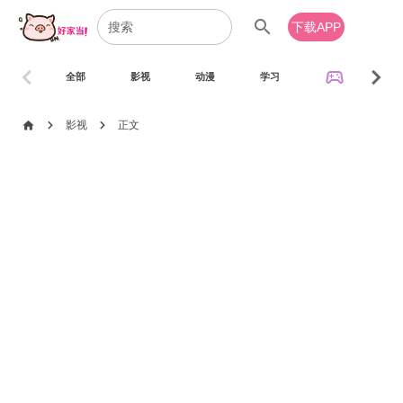
search
下载APP
chevron_left
chevron_right
sports_esports
全部
影视
动漫
学习
音乐
chevron_right
chevron_right
home
影视
正文