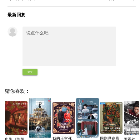
最新回复
提交
猜你喜欢：
我的王室死
国剧悬案悬
电影《给阿
雨霖铃