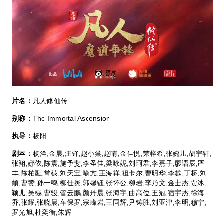
片名：
凡人修仙传
别称：
The Immortal Ascension
执导：
杨阳
剧本：
杨洋,金晨,汪铎,赵小棠,赵晴,金佳悦,荣梓希,张婉儿,胡宇轩,
张翔,娜依,陈震,施予斐,李圣佳,梁咏妮,刘珂君,李熹子,廖语辰,严
丰,陈柏融,常荻,刘天宝,喻亢,王海祥,祖卡尔,曹明华,李越,丁桥,刘
頔,曹赞,孙一鸣,柳仕炎,郭馨钰,张怀公,柳岩,李乃文,金士杰,贾冰,
颖儿,吴樾,曹骏,管云鹏,颜丹晨,张海宇,曲高位,王冠,宿宇杰,徐海
乔,张耀,张晓晨,车保罗,宗峰岩,王同辉,尹铸胜,刘亚津,李明,穆宁,
罗光旭,杜奕衡,朱辉