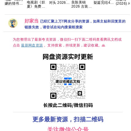
电视剧《炽
良陈美锦
对头 2026
疑篇完结4K
嬷的情书》
(2026) /
夏》免费高
2026 古装
【首播】
高清 国剧
免费高清观
清高码画
清1080P百
任敏 此沙 董
【穿越、爱
《悬案》全
看1080P百
简中字幕
度网盘资源
思成 已更最
情】 【林智
集上线 王传
度网盘资源
克/百度
分享
新 夸克
妍 / 许南
君江奇霖杨
【单集1
好家当
已经汇聚上万T网友分享的资源，如果主贴和回复里的
俊】【韩剧
烁主演
8GB】
中字】
链接失效，请尝试在站内搜索框搜索
为您整理出了最新夸克资源，微信扫一扫下面二维码查看腾讯文档或
点击
最新网盘资源
。支持搜索，持续更新，建议收藏。🙏
更多最新资源，扫描二维码
关注微信公众号