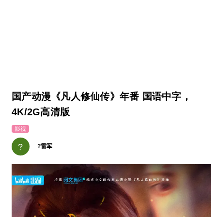
国产动漫《凡人修仙传》年番 国语中字，
4K/2G高清版
影视
?
?雷军