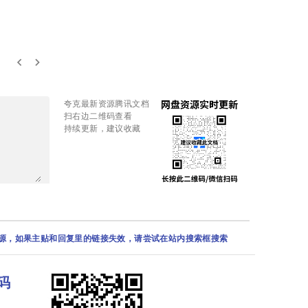
keyboard_arrow_left
keyboard_arrow_right
夸克最新资源腾讯文档
扫右边二维码查看
持续更新，建议收藏
资源，如果主贴和回复里的链接失效，请尝试在站内搜索框搜索
码