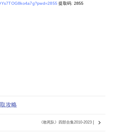
iwGOYs7TOG8ko4a7g?pwd=2855
提取码: 2855
获取攻略
keyboard_arrow_right
《敢死队》四部合集2010-2023 [