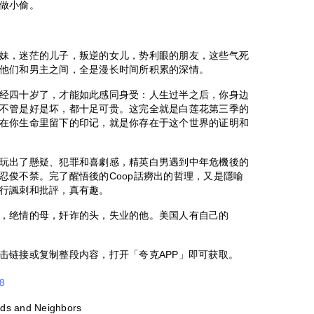
做小偷。
妹，迷茫的儿子，叛逆的女儿，势利眼的朋友，这些气死
他们和男主之间，全是漫长时间所积累的深情。
经四十岁了，才能如此感同身受：人生过半之后，你身边
不管是好是坏，都十足可贵。这完全就是白莲花第三季的
在你生命里留下的印记，就是你存在于这个世界的证明和
玩出了懸疑、犯罪和喜劇感，精英白男遇到中年危機後的
忍俊不禁。完了醒悟後的Coop話癆出的哲理，又是隱喻
行諷刺和批評，真有趣。
，绝情的母，奸诈的头，失业的他。美国人有自己的
击链接或复制整段内容，打开「夸克APP」即可获取。
58
and Neighbors