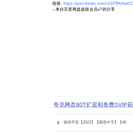
链接:
https://pan.baidu.com/s/1PBftA
--来自百度网盘超级会员v7的分享
夸克网盘80T扩容和免费SVIP
keyboard_arrow_left
保你平安【2022】【国语中字】【4K