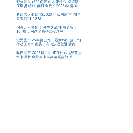
野狗骨头 (2026)宋威龙 张婧仪 梁靖康
何瑞贤 练练 何明翰 周铁2026/剧情/爱
情/4K资源更新中
狄仁杰之血谜棺(2026)[4K.国语中字][网
盘资源][1.5GB]
国漫凡人修仙传 慕兰之战4K版更新至
184集，网盘资源持续收录中
沧元图2026年第三部，最新84集全，动
作动画奇幻古装，高清汉语普通话资源
分享
昨夜将至 2026版 4K HDR杜比视界蓝光
60帧杜比全景声中字高清网盘资源