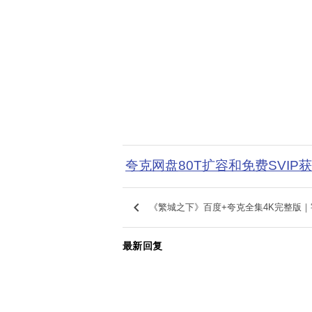
夸克网盘80T扩容和免费SVIP
keyboard_arrow_left
《繁城之下》百度+夸克全集4K完整版｜
最新回复