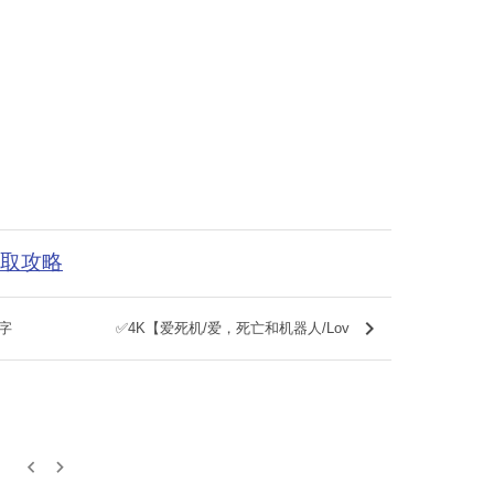
获取攻略
keyboard_arrow_right
字
✅4K【爱死机/爱，死亡和机器人/Lov
keyboard_arrow_left
keyboard_arrow_right