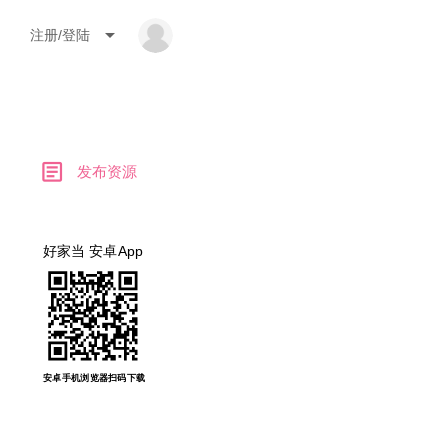
arrow_drop_down
注册/登陆
article
发布资源
好家当 安卓App
安卓手机浏览器扫码下载