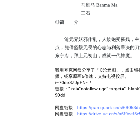
马斑马 Banma Ma
三石
◎简 介
沧元界妖邪作乱，人族饱受摧残，主角
点，凭借坚毅无畏的心志与利落果决的刀
东宁府，拜上元初山，成就一代神魔。
我用夸克网盘分享了「C沧元图」，点击链
频，畅享原画5倍速，支持电视投屏。
/~70de3ZJpFN~:/
链接：" rel="nofollow ugc" target="_blank" 
90dd
网盘链接：
https://pan.quark.cn/s/69053d
网盘链接：
https://drive.uc.cn/s/a6f9eef5