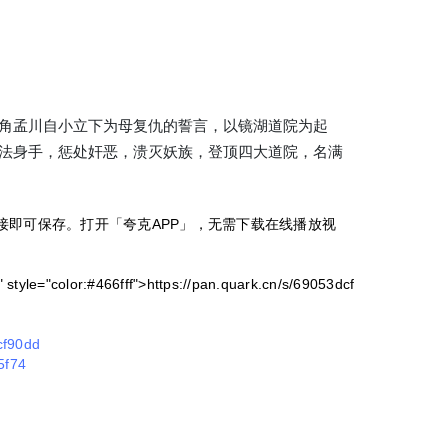
孟川自小立下为母复仇的誓言，以镜湖道院为起
法身手，惩处奸恶，溃灭妖族，登顶四大道院，名满
接即可保存。打开「夸克APP」，无需下载在线播放视
style="color:#466fff">https://pan.quark.cn/s/69053dcf
cf90dd
c5f74