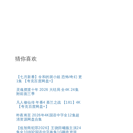
猜你喜欢
【七月新番】令和的斑小姐 恐怖/奇幻 更
1集 【夸克百度网盘+】
灵魂摆渡十年 2026 大结局 全4K 24集
附前面三季
凡人修仙传 年番4 慕兰之战 【181】4K
【夸克百度网盘+】
昨夜将至 2026年4K国语中字全12集超
清资源网盘合集
【低智商犯罪2026】王骁田曦薇主演24
集全1080P国语中字单集1G网盘资源