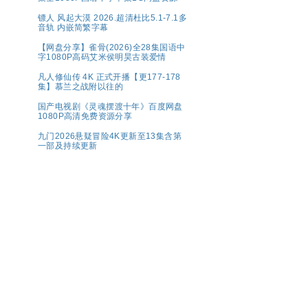
镖人 风起大漠 2026.超清杜比5.1-7.1多
音轨 内嵌简繁字幕
【网盘分享】雀骨(2026)全28集国语中
字1080P高码艾米侯明昊古装爱情
凡人修仙传 4K 正式开播【更177-178
集】慕兰之战附以往的
国产电视剧《灵魂摆渡十年》百度网盘
1080P高清免费资源分享
九门2026悬疑冒险4K更新至13集含第
一部及持续更新