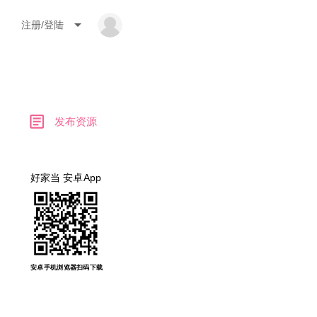
arrow_drop_down
注册/登陆
article
发布资源
好家当 安卓App
安卓手机浏览器扫码下载