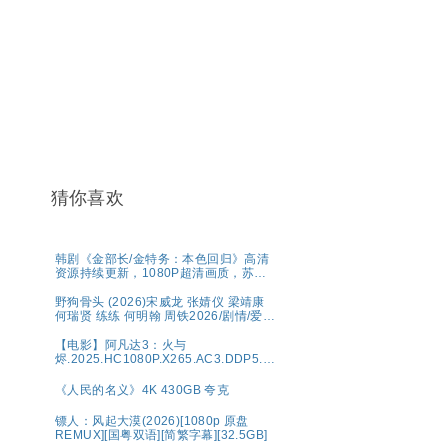
猜你喜欢
韩剧《金部长/金特务：本色回归》高清
资源持续更新，1080P超清画质，苏志
燮主演，剧情动作片，官方中字，网盘
分享
野狗骨头 (2026)宋威龙 张婧仪 梁靖康
何瑞贤 练练 何明翰 周铁2026/剧情/爱
情/4K资源更新中
【电影】阿凡达3：火与
烬.2025.HC1080P.X265.AC3.DDP5.1.
中文字幕.6.3G网盘资源
《人民的名义》4K 430GB 夸克
镖人：风起大漠(2026)[1080p 原盘
REMUX][国粤双语][简繁字幕][32.5GB]