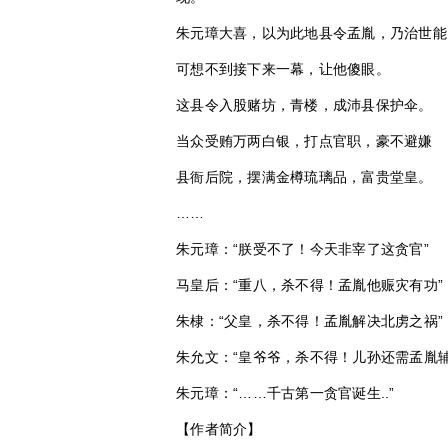
朱元璋大喜，以为此地县令孟胤，乃治世能
可想不到接下来一幕，让他傻眼。
这县令入股赌坊，青楼，成沛县保护伞。
当众受贿万两白银，打点官职，豪不避嫌
县衙后院，摆满金樽琉璃品，富贵堂皇。
……
朱元璋：“朕受不了！今天非宰了这贪官”
马皇后：“重八，杀不得！孟胤他赈灾有功”
朱棣：“父皇，杀不得！孟胤解决北虏之祸”
朱允文：“皇爷爷，杀不得！儿孙还需孟胤辅
朱元璋：“……千古第一贪官诞生..”
【作者简介】