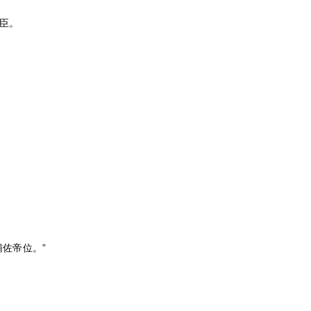
臣。
佐帝位。”