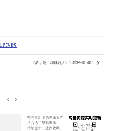
获取攻略
keyboard_arrow_right
《爱，死亡和机器人》1-4季合集 4K/
keyboard_arrow_left
keyboard_arrow_right
夸克最新资源腾讯文档
扫右边二维码查看
持续更新，建议收藏