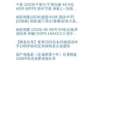
千香 (2026)千香引/千香百媚 4K HQ
HDR 60FPS 简中字幕 单集1～5GB】
夸克百度网盘资源
南部档案(2026)更新中[4K.国语中字]
[2GB集] 张新成/丁禹兮/姜珮瑶/富大龙/
刘令姿
南部档案‎ (2026) 4K HDR DV杜比视界
高码率 60帧 DDP5.1&AAC2.0 简中字
幕【1～5GB/集】张新成/丁禹兮
【网盘分享】雀骨(2026)全28集国语中
字1080P高码艾米侯明昊古装爱情
国产电视剧《灵魂摆渡十年》百度网盘
1080P高清免费资源分享