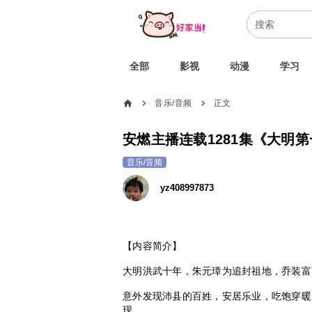
全部
影视
动漫
学习
home
音乐/音频
正文
chevron_right
chevron_right
安燃主播连载1281集《大明第
音乐/音频
yz408997873
【内容简介】
大明洪武十年，朱元璋为追封祖地，乔装富
意外发现沛县的百姓，安居乐业，吃饱穿暖
现。