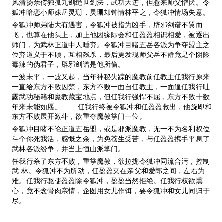
风清扬亲传独孤九剑绝世剑法，武功大进，但惹来师父憎厌。令
狐冲暗恋小师妹岳灵珊，灵珊却钟情林平之，令狐冲情场失意。
令狐冲师弟陆大有遇害，令狐冲被指为凶手，辟邪剑谱不翼而
飞，也算在他头上，加上他因缘际会和任盈盈相识相爱，被逐出
师门，为武林正道中人唾弃。令狐冲目睹五岳各派为争夺盟主之
位弃道义于不顾，互相残杀，最后更发现师父岳不群竟是个阴险
毒辣的伪君子，辟邪剑谱是他所偷。
一波未平，一波又起，当年神秘失踪的魔教前任教主任我行原来
一直给东方不败囚禁，东方不败一面自任教主，一面逼任我行吐
露武功秘籍和魔教藏宝地点，但任我行强悍不屈，东方不败十数
年来未能如愿。 任我行终被令狐冲和任盈盈救出，他旋即和
东方不败展开激斗，欲重夺魔教掌门一位。
令狐冲目睹不论正道五岳盟，或是邪派魔教，无一不为名利权位
斗个你死我活，感慨之余，为免苍生受苦，与任盈盈携手平息了
武林各派纷争，并当上恒山派掌门。
任我行杀了东方不败，重掌魔教，欲拉拢令狐冲同流合污，控制
武 林。令狐冲不为所动，任盈盈夹在亲父和爱郎之间，左右为
难。任我行驱使盈盈除令狐冲，盈盈当然拒绝。任我行权欲熏
心，竟不念骨肉亲情，企图用女儿作饵，要令狐冲和女儿同归于
尽。