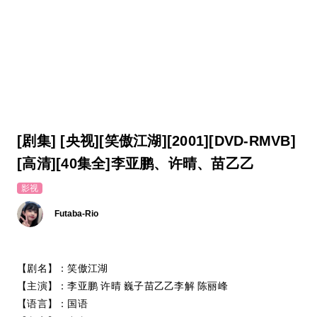
[剧集] [央视][笑傲江湖][2001][DVD-RMVB]
[高清][40集全]李亚鹏、许晴、苗乙乙
影视
Futaba-Rio
【剧名】：笑傲江湖
【主演】：李亚鹏 许晴 巍子苗乙乙李解 陈丽峰
【语言】：国语