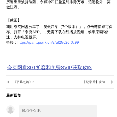
历遍重重波折险阻，令狐冲和任盈盈终排除万难，逍遥物外，笑
傲江湖。
【截图】
我用夸克网盘分享了「笑傲江湖（7个版本）」，点击链接即可保
存。打开「夸克APP」，无需下载在线播放视频，畅享原画5倍
速，支持电视投屏。
链接：
https://pan.quark.cn/s/af25c26f3c99
夸克网盘80T扩容和免费SVIP获取攻略
keyboard_arrow_left
keyboard_arrow_right
《平凡之路》2..
【纪录片】疾速..
最新回复