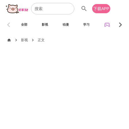
search
下载APP
chevron_left
chevron_right
sports_esports
全部
影视
动漫
学习
音乐
chevron_right
chevron_right
home
影视
正文