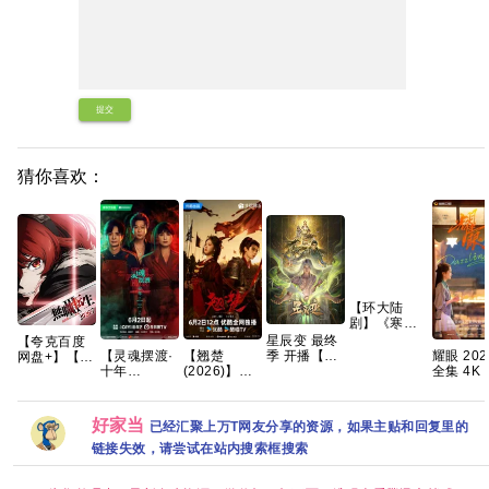
提交
猜你喜欢：
【环大陆
剧】《寒阳
风起春山境
星辰变 最终
【夸克百度
(2026)》
【翘楚
【灵魂摆渡·
耀眼 2026
季 开播【更
网盘+】【重
【1080P】
(2026)】】
十年
全集 4K 
03集】【4K
磅】无职转
【官中/外挂
【24集持续
(2026)】
晓彤 / 李
国字】
生Ⅲ第三季
中字/三无
更新】
【全24集】
锐
到了异世界
版】【共16
【1080P高
【1080P高
就拿出真本
好家当
已经汇聚上万T网友分享的资源，如果主贴和回复里的
集】
码】【国语
码】【国语
事 开播2集
中字】【单
中字】【单
链接失效，请尝试在站内搜索框搜索
集/0.9G】
集/0.3G】
【大陆：剧
【大陆：悬