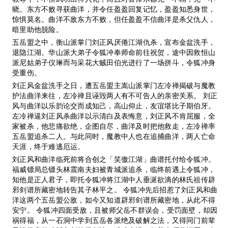
晓。东方不败寻获曲洋，并令任盈盈回复记忆，盈盈知悉身世，
惊惧莫名。曲洋不敌东方不败，但任盈盈不信曲洋是杀父仇人，
暗里助他脱险。
五岳盟之中，衡山派掌门刘正风厌倦江湖仇杀，宣布金盆洗手，
退隐江湖。华山派大弟子令狐冲奉师命前往祝贺，途中因救恒山
派尼姑弟子仪琳而与采花大贼田伯光进行了一场拼斗，令狐冲身
受重伤。
刘正风金盆洗手之日，遭五岳盟主嵩山派掌门左冷禅揭破与魔教
护法曲洋来往，左冷禅且诬毁两人有不可告人的亲密关系。 刘正
风与曲洋以乐韵论交而成知己，高山仰止，友谊堪比子期伯牙。
左冷禅逼刘正风杀曲洋以示清白及表悔意，刘正风不肯屈服，全
家被杀，他悲痛欲绝，企图自尽，曲洋及时把他救走，左冷禅率
五岳盟追杀二人。与此同时，魔教中人也在追捕曲洋，两人亡命
天涯，终于难逃厄运。
刘正风和曲洋临死前将合创之「笑傲江湖」曲谱托付给令狐冲。
福威镖局总镖头林震南夫妇被青城派追杀，临终前遇上令狐冲，
知他是正人君子，即托令狐冲将江湖中人垂涎欲滴的林氏祖传辟
邪剑谱所藏密地转告其子林平之。 令狐冲先后招惹了刘正风和曲
洋这两个五岳盟公敌，如今又知道辟邪剑谱所藏密地，从此不得
安宁。 令狐冲四面受敌，且被师父岳不群误会，受罚面壁，却因
祸得福，从一石洞中学到五岳各派绝及破解之法，又得同门前辈