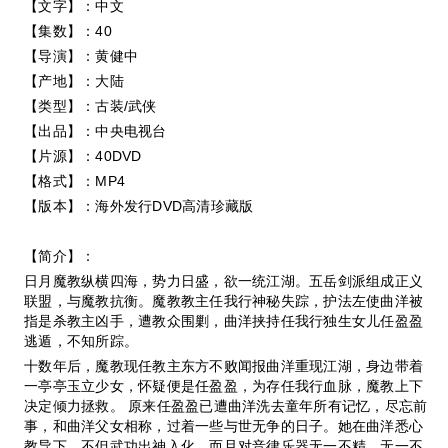
【文字】：中文
【集数】：40
【导演】：黄健中
【产地】：大陆
【类型】：古装/武侠
【出品】：中央电视台
【片源】：40DVD
【格式】：MP4
【版本】：海外发行DVD高清珍藏版
【简介】：
日月魔教纵横四海，势力日盛，欲一统江湖。五岳剑派组成正义
联盟，与魔教抗衡。魔教教主任我行神秘失踪，护法左使曲洋被
指是杀教主凶手，遭教众围剿，曲洋挟持任我行独生女儿任盈盈
逃遁，不知所踪。
十数年后，魔教现任教主东方不败闻报曲洋重现江湖，身边带着
一亭亭玉立少女，怀疑便是任盈盈，为存任我行血脉，魔教上下
决定倾力拯救。 原来任盈盈已遭曲洋洗去童年所有记忆，尽忘前
事，和曲洋父女相称，过着一些与世无争的日子。她在曲洋悉心
教导下，不但武功出神入化，而且对音律乐器无一不精，无一不