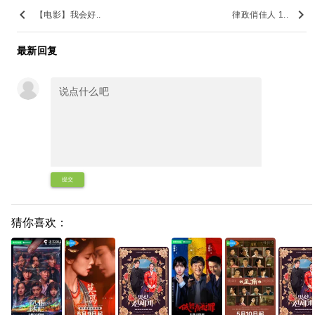
keyboard_arrow_left
keyboard_arrow_right
【电影】我会好..
律政俏佳人 1..
最新回复
提交
猜你喜欢：