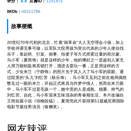
评分：
8.8
豆瓣ID：
1291875
IMDb：
tt0111786
故事梗概
20世纪70年代初的北京，忙着“闹革命”大人无空理会小孩，加上
学校停课无事可做，以军队大院男孩为突出代表的少年人便自找
乐子，靠起哄、打架、闹事、拍婆子等方式挥霍过量的荷尔蒙。
马小军（夏雨饰）就是这样的少年，他的嗜好之一是趁别人家无
人用万能钥匙将其锁打开，溜进去耍玩一番，正是用这样的方
式，少女米兰（宁静饰）的照片先于其人入了马小军的双眼。通
过院里的“头儿”刘忆苦（耿乐饰），马小军又见到之前在炮局偶然
瞥见过一眼的米兰，开始正式将其当作梦中情人，然而在米兰眼
中，马小军不过是毛孩一个，她中意的人是成熟、稳重、帅气的
刘忆苦。自此，马小军迎来五味混杂的青春期生活。本片改编自
王朔短篇小说《动物凶猛》。夏雨凭此片获得第51届威尼斯国际
电影节最佳男演员（银狮奖）。
网友辣评