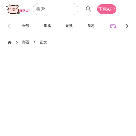
search
下载APP
chevron_left
chevron_right
sports_esports
全部
影视
动漫
学习
音乐
chevron_right
chevron_right
home
影视
正文