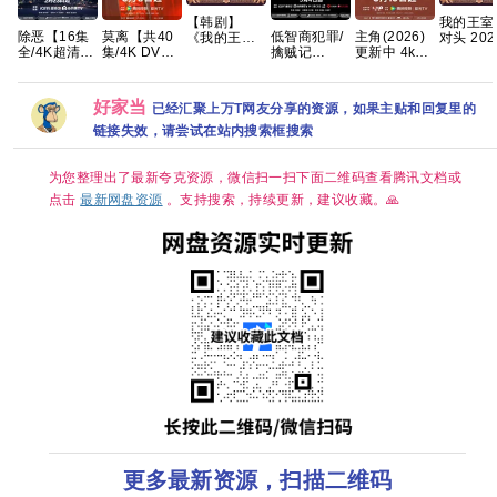
【韩剧】
我的王室
除恶【16集
莫离‎【共40
低智商犯罪/
主角(2026)
《我的王室
对头 202
全/4K超清臻
集/4K DV
擒贼记
更新中 4k高
死对头》林
【更1-8
彩】手慢无
HDR】手慢
(2026) 【王
清[国语中字]
智妍 许南俊
【穿越、
迷雾剧场，
无 三无千金
骁/ 田曦薇 /
[网盘资源]
张胜祖 李世
情】 【
开年人性犯
许配废物王
】【悬疑/ 犯
[1GB集]
熙 金玟锡 蔡
妍 / 许南
好家当
已经汇聚上万T网友分享的资源，如果主贴和回复里的
罪大剧 夸克
爷 夸克
罪】【国语
书安 金海淑
俊】【韩
中字】【4K
2026/喜剧/
中字】
链接失效，请尝试在站内搜索框搜索
持续更新】
爱情/奇幻/已
更最新 夸克
为您整理出了最新夸克资源，微信扫一扫下面二维码查看腾讯文档或
点击
最新网盘资源
。支持搜索，持续更新，建议收藏。🙏
更多最新资源，扫描二维码