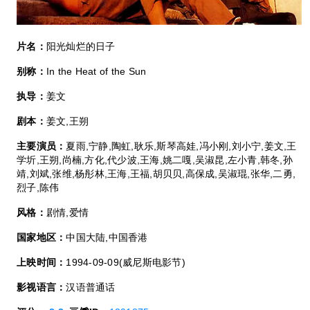
片名：
阳光灿烂的日子
别称：
In the Heat of the Sun
执导：
姜文
剧本：
姜文,王朔
主要演员：
夏雨,宁静,陶虹,耿乐,斯琴高娃,冯小刚,刘小宁,姜文,王
学圻,王朔,尚楠,方化,代少波,王海,姚二嘎,吴淑昆,左小青,韩冬,孙
靖,刘斌,张维,杨彤林,王海,王福,胡贝贝,高保成,吴淑琨,张华,二勇,
烈子,陈伟
风格：
剧情,爱情
国家地区：
中国大陆,中国香港
上映时间：
1994-09-09(威尼斯电影节)
影视语言：
汉语普通话