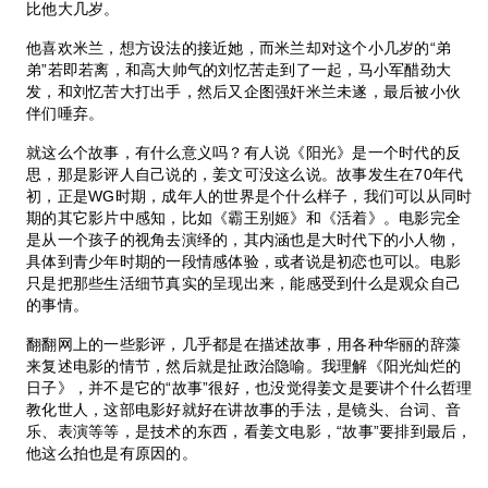
比他大几岁。
他喜欢米兰，想方设法的接近她，而米兰却对这个小几岁的“弟
弟”若即若离，和高大帅气的刘忆苦走到了一起，马小军醋劲大
发，和刘忆苦大打出手，然后又企图强奸米兰未遂，最后被小伙
伴们唾弃。
就这么个故事，有什么意义吗？有人说《阳光》是一个时代的反
思，那是影评人自己说的，姜文可没这么说。故事发生在70年代
初，正是WG时期，成年人的世界是个什么样子，我们可以从同时
期的其它影片中感知，比如《霸王别姬》和《活着》。电影完全
是从一个孩子的视角去演绎的，其内涵也是大时代下的小人物，
具体到青少年时期的一段情感体验，或者说是初恋也可以。电影
只是把那些生活细节真实的呈现出来，能感受到什么是观众自己
的事情。
翻翻网上的一些影评，几乎都是在描述故事，用各种华丽的辞藻
来复述电影的情节，然后就是扯政治隐喻。我理解《阳光灿烂的
日子》，并不是它的“故事”很好，也没觉得姜文是要讲个什么哲理
教化世人，这部电影好就好在讲故事的手法，是镜头、台词、音
乐、表演等等，是技术的东西，看姜文电影，“故事”要排到最后，
他这么拍也是有原因的。