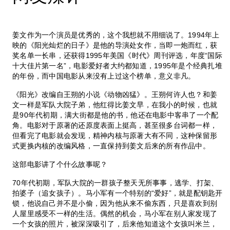
姜文作为一个演员是优秀的，这个我想就不用细说了。1994年上
映的《阳光灿烂的日子》是他的导演处女作，当即一炮而红，获
奖名单一长串，还获得1995年美国《时代》周刊评选，年度“国际
十大佳片第一名”，电影爱好者大约都知道，1995年是个经典扎堆
的年份，而中国电影从来没有上过这个榜单，意义非凡。
《阳光》改编自王朔的小说《动物凶猛》。王朔何许人也？和姜
文一样是军队大院子弟，他红得比姜文早，在我小的时候，也就
是90年代初期，满大街都是他的书，他还在电影中客串了一个配
角。电影对于原著的还原度表面上挺高，甚至很多台词都一样，
但看完了电影就会发现，精神内核与原著大有不同，这种保留形
式更换内核的改编风格，一直保持到姜文后来的所有作品中。
这部电影讲了个什么故事呢？
70年代初期，军队大院的一群孩子整天无所事事，逃学、打架、
拍婆子（追女孩子）。马小军有一个特别的“爱好”，就是配钥匙开
锁，他说自己并不是小偷，因为他从来不偷东西，只是喜欢到别
人屋里感受不一样的生活。偶然的机会，马小军在别人家发现了
一个女孩的照片，被深深吸引了，后来他知道这个女孩叫米兰，