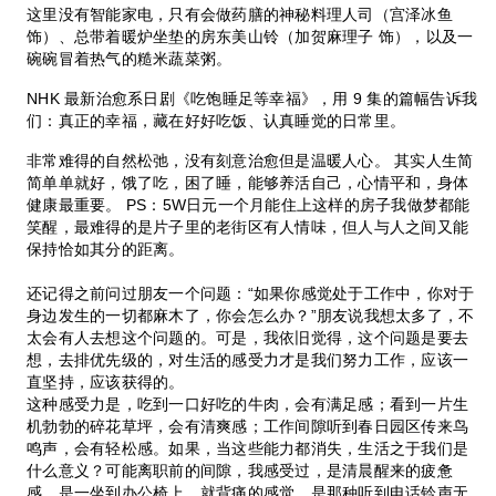
这里没有智能家电，只有会做药膳的神秘料理人司（宫泽冰鱼
饰）、总带着暖炉坐垫的房东美山铃（加贺麻理子 饰），以及一
碗碗冒着热气的糙米蔬菜粥。
NHK 最新治愈系日剧《吃饱睡足等幸福》，用 9 集的篇幅告诉我
们：真正的幸福，藏在好好吃饭、认真睡觉的日常里。
非常难得的自然松弛，没有刻意治愈但是温暖人心。 其实人生简
简单单就好，饿了吃，困了睡，能够养活自己，心情平和，身体
健康最重要。 PS：5W日元一个月能住上这样的房子我做梦都能
笑醒，最难得的是片子里的老街区有人情味，但人与人之间又能
保持恰如其分的距离。
还记得之前问过朋友一个问题：“如果你感觉处于工作中，你对于
身边发生的一切都麻木了，你会怎么办？”朋友说我想太多了，不
太会有人去想这个问题的。可是，我依旧觉得，这个问题是要去
想，去排优先级的，对生活的感受力才是我们努力工作，应该一
直坚持，应该获得的。
这种感受力是，吃到一口好吃的牛肉，会有满足感；看到一片生
机勃勃的碎花草坪，会有清爽感；工作间隙听到春日园区传来鸟
鸣声，会有轻松感。如果，当这些能力都消失，生活之于我们是
什么意义？可能离职前的间隙，我感受过，是清晨醒来的疲惫
感，是一坐到办公椅上，就背痛的感觉，是那种听到电话铃声无