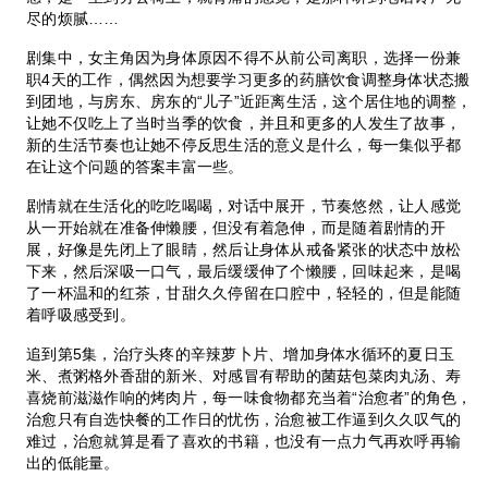
尽的烦腻……
剧集中，女主角因为身体原因不得不从前公司离职，选择一份兼
职4天的工作，偶然因为想要学习更多的药膳饮食调整身体状态搬
到团地，与房东、房东的“儿子”近距离生活，这个居住地的调整，
让她不仅吃上了当时当季的饮食，并且和更多的人发生了故事，
新的生活节奏也让她不停反思生活的意义是什么，每一集似乎都
在让这个问题的答案丰富一些。
剧情就在生活化的吃吃喝喝，对话中展开，节奏悠然，让人感觉
从一开始就在准备伸懒腰，但没有着急伸，而是随着剧情的开
展，好像是先闭上了眼睛，然后让身体从戒备紧张的状态中放松
下来，然后深吸一口气，最后缓缓伸了个懒腰，回味起来，是喝
了一杯温和的红茶，甘甜久久停留在口腔中，轻轻的，但是能随
着呼吸感受到。
追到第5集，治疗头疼的辛辣萝卜片、增加身体水循环的夏日玉
米、煮粥格外香甜的新米、对感冒有帮助的菌菇包菜肉丸汤、寿
喜烧前滋滋作响的烤肉片，每一味食物都充当着“治愈者”的角色，
治愈只有自选快餐的工作日的忧伤，治愈被工作逼到久久叹气的
难过，治愈就算是看了喜欢的书籍，也没有一点力气再欢呼再输
出的低能量。