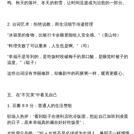
鸣、秋天的落叶、冬天的初雪，让时间流逝成为治愈的一部分。
2. 台词艺术：拒绝说教，用生活细节传递哲理
“冰箱里的食物，比银行卡余额更能给人安全感。”（美山铃）
“料理失败了可以重来，人生也是啊。”（司）
“幸福不是等到的，是吃饭时咬破梅干的那口酸，是睡觉时被子的
温度。”（聪子）
这些台词没有华丽修辞，却像剧中的药膳粥一样，暖胃更暖心。
五、在“不完美”中看见自己
1. 豆瓣 8.9 分：普通人的生活赞歌
职场人热评：“看到聪子在便利店吃冷饭团，想起自己加班到凌晨
的日子，原来幸福真的藏在好好吃饭里”；
女性观众共鸣：“30 + 女性不是必须成为女强人，像聪子一样慢慢