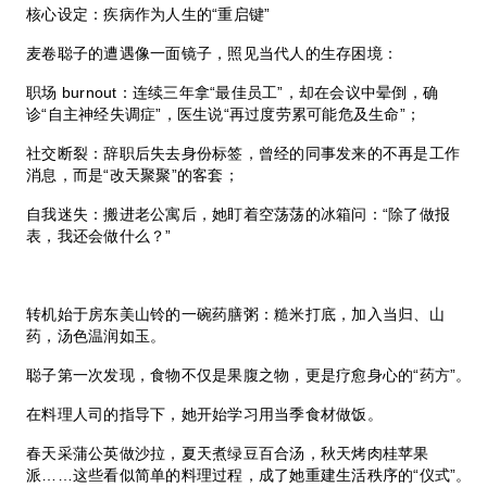
核心设定：疾病作为人生的“重启键”
麦卷聪子的遭遇像一面镜子，照见当代人的生存困境：
职场 burnout：连续三年拿“最佳员工”，却在会议中晕倒，确
诊“自主神经失调症”，医生说“再过度劳累可能危及生命”；
社交断裂：辞职后失去身份标签，曾经的同事发来的不再是工作
消息，而是“改天聚聚”的客套；
自我迷失：搬进老公寓后，她盯着空荡荡的冰箱问：“除了做报
表，我还会做什么？”
转机始于房东美山铃的一碗药膳粥：糙米打底，加入当归、山
药，汤色温润如玉。
聪子第一次发现，食物不仅是果腹之物，更是疗愈身心的“药方”。
在料理人司的指导下，她开始学习用当季食材做饭。
春天采蒲公英做沙拉，夏天煮绿豆百合汤，秋天烤肉桂苹果
派……这些看似简单的料理过程，成了她重建生活秩序的“仪式”。