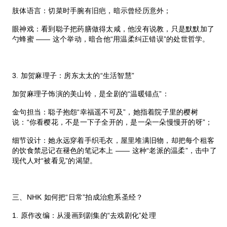
肢体语言：切菜时手腕有旧疤，暗示曾经历意外；
眼神戏：看到聪子把药膳做得太咸，他没有说教，只是默默加了
勺蜂蜜 —— 这个举动，暗合他“用温柔纠正错误”的处世哲学。
3. 加贺麻理子：房东太太的“生活智慧”
加贺麻理子饰演的美山铃，是全剧的“温暖锚点”：
金句担当：聪子抱怨“幸福遥不可及”，她指着院子里的樱树
说：“你看樱花，不是一下子全开的，是一朵一朵慢慢开的呀”；
细节设计：她永远穿着手织毛衣，屋里堆满旧物，却把每个租客
的饮食禁忌记在褪色的笔记本上 —— 这种“老派的温柔”，击中了
现代人对“被看见”的渴望。
三、NHK 如何把“日常”拍成治愈系圣经？
1. 原作改编：从漫画到剧集的“去戏剧化”处理