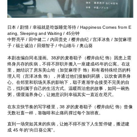
日本 / 剧情 / 幸福就是吃饭睡觉等待 / Happiness Comes from E
ating, Sleeping and Waiting / 45分钟
中野亮平 / 田中健二 / 内田贵史 / 樱井由纪 / 宫泽冰鱼 / 加贺麻理
子 / 福士诚治 / 田畑智子 / 中山雄斗 / 奥山葵
本剧改编自同名漫画。38岁的麦卷聪子（樱井由纪 饰）因患上需
终身共存的疾病，不得不辞职并搬入一座建成45年的公寓。在这
里，她结识了房东美山铃（加贺麻理子 饰）和有着特殊经历的料
理人司（宫泽冰鱼 饰），并通过他们接触到药膳，以饮食调养身
心。在邻里和职场关系的影响下，聪子逐渐学会接受不完美的自
己，找到属于自己的生活方式。温暖而治愈的故事，如同一碗热
粥，缓缓滋养身心，让她意识到幸福其实一直近在咫尺。
在东京快节奏的写字楼里，38 岁的麦卷聪子（樱井由纪 饰）曾像
无数社畜一样，靠咖啡和止痛药撑过每个加班夜。
直到一场突如其来的疾病，让她不得不按下人生暂停键，搬进建
成 45 年的“向日葵公寓”。