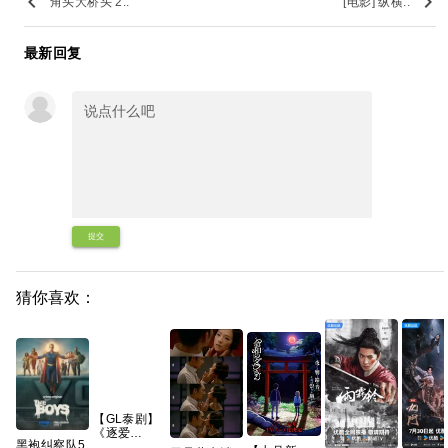
keyboard_arrow_left
keyboard_arrow_right
角头大桥头 2..
[电影] 纵横..
最新回复
提交
猜你喜欢：
【GL泰剧】
《逐爱
黑袍纠察队5
(2026) 又