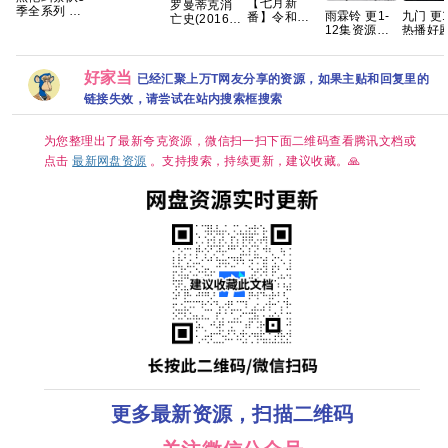
【七月新
罗曼蒂克消
季全系列 手
名：追逐爱
雨霖铃 更1-
九门 更
番】令和的
亡史(2016)
慢无 【动作
情》
12集资源
热播好剧
斑小姐 恐怖/
[蓝光原盘
科幻/喜剧犯
【1080P】
4K+1080
高码【
奇幻 更1集
REMUX][内
罪】夸克
【泰语中
百度网盘
【夸克百度
封简繁英][葛
字】【共8
网盘+】
优/章子怡]
好家当
已经汇聚上万T网友分享的资源，如果主贴和回复里的
集】
[19.6GB]
链接失效，请尝试在站内搜索框搜索
为您整理出了最新夸克资源，微信扫一扫下面二维码查看腾讯文档或
点击
最新网盘资源
。支持搜索，持续更新，建议收藏。🙏
更多最新资源，扫描二维码