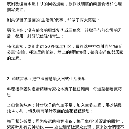
该剧改编自水凪トリ的同名漫画，原作以细腻的药膳食谱和心理
描写走红。
剧集保留了漫画的“生活流”叙事，却做了两大突破：
弱化冲突：没有俗套的职场复仇或三角恋，连聪子与前公司的矛
盾，都用一封辞职信轻轻带过；
强化真实：剧组走访 20 多家老社区，最终选中神奈川县的“绿丘
公寓”实拍，楼道里的邮箱、墙上的昭和海报，都真实得像邻居家
的走廊。
2. 药膳哲学：把中医智慧融入日式生活美学
料理指导团队邀请药膳专家松本惠子担任顾问，每道菜都暗藏巧
思：
当归黄芪炖鸡：针对聪子的气血不足，加入生姜去腥，用砂锅慢
炖 4 小时，镜头特写汤汁表面的油花轻轻颤动；
梅干紫苏饭团：司为失恋的租客准备，梅干象征“苦涩后的回甘”，
紫苏叶则有安神功效 —— 这些细节让观众发现，原来饮食调理不