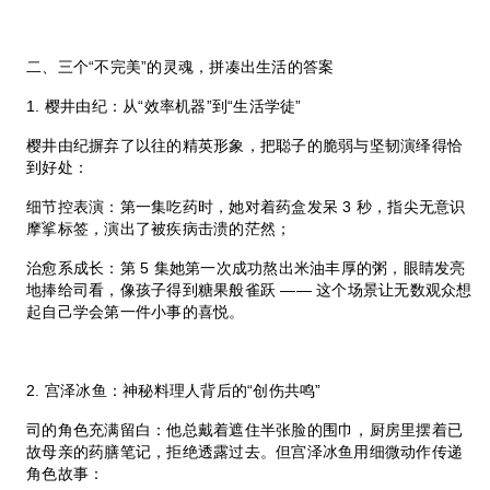
二、三个“不完美”的灵魂，拼凑出生活的答案
1. 樱井由纪：从“效率机器”到“生活学徒”
樱井由纪摒弃了以往的精英形象，把聪子的脆弱与坚韧演绎得恰
到好处：
细节控表演：第一集吃药时，她对着药盒发呆 3 秒，指尖无意识
摩挲标签，演出了被疾病击溃的茫然；
治愈系成长：第 5 集她第一次成功熬出米油丰厚的粥，眼睛发亮
地捧给司看，像孩子得到糖果般雀跃 —— 这个场景让无数观众想
起自己学会第一件小事的喜悦。
2. 宫泽冰鱼：神秘料理人背后的“创伤共鸣”
司的角色充满留白：他总戴着遮住半张脸的围巾，厨房里摆着已
故母亲的药膳笔记，拒绝透露过去。但宫泽冰鱼用细微动作传递
角色故事：