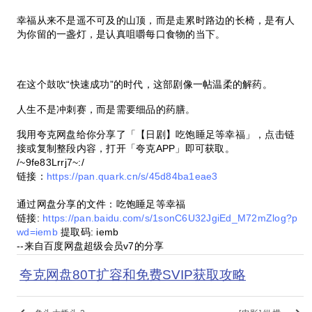
幸福从来不是遥不可及的山顶，而是走累时路边的长椅，是有人
为你留的一盏灯，是认真咀嚼每口食物的当下。
在这个鼓吹“快速成功”的时代，这部剧像一帖温柔的解药。
人生不是冲刺赛，而是需要细品的药膳。
我用夸克网盘给你分享了「【日剧】吃饱睡足等幸福」，点击链
接或复制整段内容，打开「夸克APP」即可获取。
/~9fe83Lrrj7~:/
链接：
https://pan.quark.cn/s/45d84ba1eae3
通过网盘分享的文件：吃饱睡足等幸福
链接:
https://pan.baidu.com/s/1sonC6U32JgiEd_M72mZlog?p
wd=iemb
提取码: iemb
--来自百度网盘超级会员v7的分享
夸克网盘80T扩容和免费SVIP获取攻略