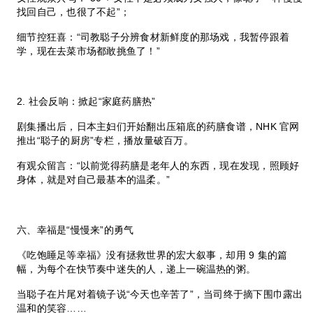
找回自己，也很了不起”；
细节控狂喜：“司教聪子分辨食材新鲜度的那场戏，我暂停跟着
学，现在去菜市场都敢挑鱼了！”
2. 社会反响：掀起“家庭药膳热”
剧集播出后，日本主妇们开始翻出压箱底的药膳食谱，NHK 官网
推出“聪子的厨房”专栏，播放量破百万。
有观众留言：“以前觉得药膳是老年人的东西，现在发现，照顾好
身体，就是对自己最基本的温柔。”
六、幸福是“慢慢来”的勇气
《吃饱睡足等幸福》没有拯救世界的宏大叙事，却用 9 集的篇
幅，为每个在快节奏中迷失的人，递上一碗温热的粥。
当聪子在片尾对着镜子说“今天也辛苦了”，当司终于摘下围巾露出
温和的笑容……