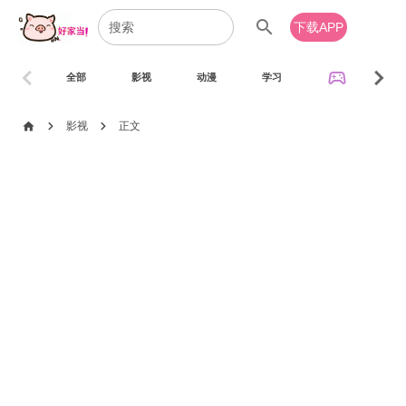
search
下载APP
chevron_left
chevron_right
sports_esports
全部
影视
动漫
学习
音乐
chevron_right
chevron_right
home
影视
正文