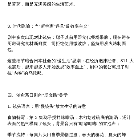
是苦药，而是充满美感的生活艺术。
3. 时代隐喻：当“断舍离”遇见“反效率主义”
剧中多次出现对比镜头：聪子以前用即食代餐粉果腹，现在蹲在
厨房研究食材新鲜度；司拒绝使用微波炉，坚持用炭火烤制面
包。
这些细节暗合日本社会的“慢生活”思潮：在经历泡沫经济、311 大
地震后，越来越多人开始反思“效率至上”，剧中的老公寓成了对
抗“内卷”的乌托邦。
四、治愈系日剧的“反套路”美学
1. 镜头语言：用“慢镜头”放大生活的诗意
食物特写：第 3 集聪子搅拌味噌汤，木勺划过碗底的漩涡，汤汁
表面的热气模糊了镜头，背景音只有“咕嘟咕嘟”的冒泡声；
季节流转：每集片头用当季景物过渡，春天的樱花、夏天的蝉