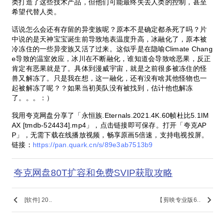
类打造了这些技术产品，但他们可能最终失去人类的控制，甚至
希望代替人类。
话说怎么会还有存留的异变族呢？原本不是确定都杀死了吗？片
中说的是天神宝宝诞生前导致地表温度升高，冰融化了，原本被
冷冻住的一些异变族又活了过来。这似乎是在隐喻Climate Chang
e导致的温室效应，冰川在不断融化，谁知道会导致啥恶果，反正
肯定有恶果就是了。具体到漫威宇宙，就是之前很多被冻住的怪
兽又解冻了。只是我在想，这一融化，还有没有啥其他怪物也一
起被解冻了呢？？如果当初美队没有被找到，估计他也解冻
了。。。：）
我用夸克网盘分享了「永恒族.Eternals.2021.4K.60帧杜比5.1IM
AX [tmdb-524434].mp4」，点击链接即可保存。打开「夸克AP
P」，无需下载在线播放视频，畅享原画5倍速，支持电视投屏。
链接：
https://pan.quark.cn/s/89e3ab7513b9
夸克网盘80T扩容和免费SVIP获取攻略
keyboard_arrow_left
keyboard_arrow_right
[软件] 20..
【剪映专业版6..