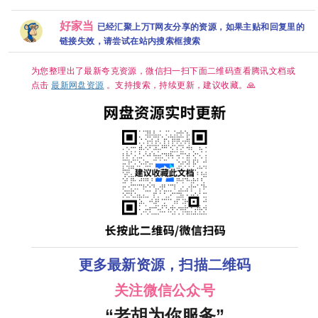
(2026)【更
DL.1080p]
能灼心！跨
夸克网盘
版】 内嵌官
【含第一
至最新】
[内封简繁英]
越生死🌪 夸
中
部】【剧情
【2016P】
[喜剧/奇幻]
克
好家当
已经汇聚上万T网友分享的资源，如果主贴和回复里的
科幻】【
【田曦薇 /
[1.6GB/集]
嵌中字】
胡一天主
链接失效，请尝试在站内搜索框搜索
【豆瓣：
演】
8.1】夸
为您整理出了最新夸克资源，微信扫一扫下面二维码查看腾讯文档或
点击
最新网盘资源
。支持搜索，持续更新，建议收藏。🙏
更多最新资源，扫描二维码
关注微信公众号
“老胡为你服务”