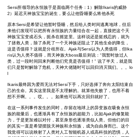
Sersi所领导的永恒族于是面临两个任务：1）解除Ikaris的威胁
2）延迟天神族宝宝的诞生，要么让他昏睡要么将他杀死
原本Sersi是希望让他暂时昏睡，然后给人类时间逃离地球，但后
来他们发现可以把所有永恒族的力量结合在一起，直接把这个天
神族宝宝变成石头，扼杀在摇篮里。这样说还是挺残忍的，就为
了拯救人类，除了杀死了一个天神族还阻止了其他生命的降生，
这是否值得？这就是分歧所在。Ajak与Sersi认为人类值得，但Ika
ris认为人类不值得，而天神族大boss最后则说：“我暂时放过人
类，过一段时间回来判断他们究竟是否值得！” 说了半天，就是我
们只是暂时解除了危机，天神大佬随时可以回归消灭我们。。。lo
l
Ikaris最终因为爱而无法对Sersi下手，只好选择了奔向太阳结束自
己的生命。其实这里我是不太理解的。就算他失败了，也用不着
想不开啊。。。哎。。。如果他可以再次回归就好了。
在这一系列事件发生的同时，存留在地球上的异变族在吸食永恒
族的能量后，也逐渐具有了永恒族的超能力，比如Ajak的修复能
力，于是更加难以对付，甚至身形也逐渐类似人类。但他们的目
的其实一直是希望摆脱天神族和永恒族，成为自由身而已。这个
我觉得可以说映射了人类对人工智能机器人或高科技的恐惧，人