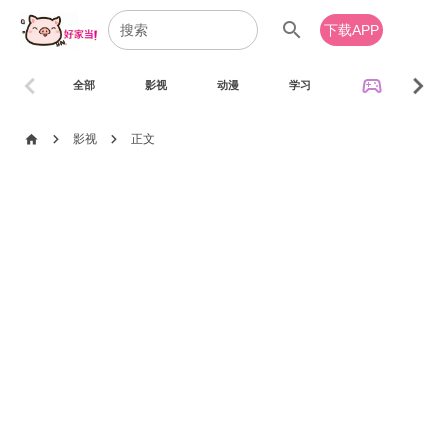
search
下载APP
chevron_left
chevron_right
sports_esports
全部
影视
动漫
学习
音乐
chevron_right
chevron_right
home
影视
正文