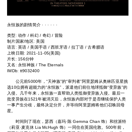
永恒族的剧情简介 · · · · · ·
类型:
动作 / 科幻 / 奇幻 / 冒险
制片国家/地区:
美国
语言:
英语 / 美国手语 / 西班牙语 / 拉丁语 / 古希腊语
上映日期:
2021-11-05(美国)
片长:
156分钟
又名:
永恒神族 / The Eternals
IMDb:
tt9032400
公元前5000年，“天神族”的“审判者”阿里瑟姆从奥林匹亚星挑
选10位拥有超能力的“永恒族”，派遣他们前往地球抵御“变异族”的
入侵。几千年来，永恒族一直帮助人类抵御变异族入侵。最后一
批变异族在1521年被消灭后，永恒族内部对于是否继续保护人类
一事产生分歧，最终决定分开，并等待阿里瑟姆将他们召唤回母
星。
时间到了现在，瑟西（嘉玛·陈 Gemma Chan 饰）和丝派特
（莉亚·麦克休 Lia McHugh 饰）一同住在英国伦敦。500年前，