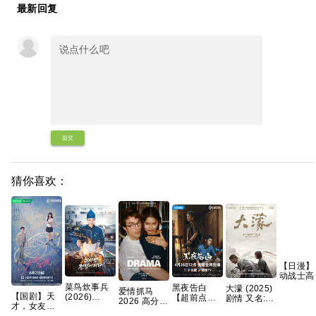
最新回复
提交
猜你喜欢：
【日漫】
动战士高
闪光的哈
菜鸟炊事兵
黑夜告白
大濛 (2025)
爱情抓马
维 喀耳
【国剧】天
(2026)
【超前点播
剧情 又名: A
2026 高分
魔女
才，女友
[WEB-
28集全】 高
Foggy Tale
爱情 【正式
（2026