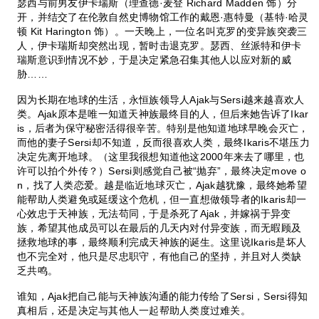
瑟西与前男友伊卡瑞斯（理查德·麦登 Richard Madden 饰）分
开，并结交了在伦敦自然史博物馆工作的戴恩·惠特曼（基特·哈灵
顿 Kit Harington 饰）。一天晚上，一位名叫克罗的变异族突袭三
人，伊卡瑞斯却突然出现，暂时击退克罗。瑟西、丝派特和伊卡
瑞斯意识到情况不妙，于是决定紧急召集其他人以应对新的威
胁……
因为长期在地球的生活，永恒族领导人Ajak与Sersi越来越喜欢人
类。Ajak原本是唯一知道天神族最终目的人，但后来她告诉了Ikar
is，后者为保守秘密活得很辛苦。特别是他知道地球早晚会灭亡，
而他的妻子Sersi却不知道，反而很喜欢人类，最终Ikaris不堪压力
决定先离开地球。（这里我很想知道他这2000年来去了哪里，也
许可以拍个外传？）Sersi则感觉自己被“抛弃”，最终决定move o
n，找了人类恋爱。越是临近地球灭亡，Ajak越犹豫，最终她希望
能帮助人类避免或延缓这个危机，但一直想做领导者的Ikaris却一
心效忠于天神族，无法苟同，于是杀死了Ajak，并嫁祸于异变
族，希望其他成员可以在最后的几天内对付异变族，而无暇顾及
拯救地球的事，最终顺利完成天神族的诞生。这里说Ikaris是坏人
也不完全对，他只是尽忠职守，有他自己的坚持，并且对人类缺
乏共鸣。
谁知，Ajak把自己能与天神族沟通的能力传给了Sersi，Sersi得知
真相后，还是决定与其他人一起帮助人类度过难关。