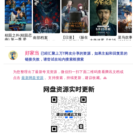
校园之外(校园恋
菜鸟炊事
【日漫】 《躲在
南部档案
曲) 第一季 爱情/
大唐迷雾【共25
(2026)[
超市后门抽烟的
(2026)【每日更
运动【全8集】
集/4K超清】手
DL.108
两人》2026/动
新至完结】【4K
官中简繁英
慢无 夸克
简繁英][
画/剧情/爱情/CR
HDR 60帧】网
好家当
已经汇聚上万T网友分享的资源，如果主贴和回复里的
幻][1.6G
完结 夸克
盘资源 百度 夸
克
链接失效，请尝试在站内搜索框搜索
为您整理出了最新夸克资源，微信扫一扫下面二维码查看腾讯文档或
点击
最新网盘资源
。支持搜索，持续更新，建议收藏。🙏