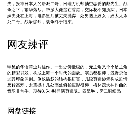
夫，投靠日本人的帮派二哥，日理万机却抽空恋爱的戴先生。战
争之下，繁华落尽。帮派大佬逃亡香港，交际花不知所踪，日本
妹夫死在上海，电影皇后被丈夫抛弃，处男遇上妓女，姨太太杀
死二哥。战争惨烈，战争终于结束。
网友辣评
罕见的华语商业片佳作。一出史诗量级的，无主角又个个是主角
的精彩群戏，构成上海一个时代的面貌。演员都很棒，浅野忠信
尤其印象深刻。倒叙插叙的结构很厉害，几段剪辑妙笔构成剧情
反转高潮，太震撼！几处高处俯拍摄影很棒，梅林茂大神作曲的
音乐非常牛。期待3.5小时导演剪辑版。四星半，需二刷细品
网盘链接