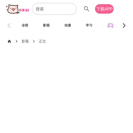
search
下载APP
chevron_left
chevron_right
sports_esports
全部
影视
动漫
学习
音乐
chevron_right
chevron_right
home
影视
正文