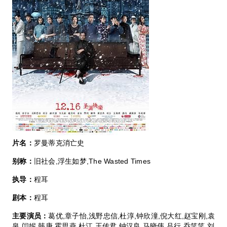
片名：
罗曼蒂克消亡史
别称：
旧社会,浮生如梦,The Wasted Times
执导：
程耳
剧本：
程耳
主要演员：
葛优,章子怡,浅野忠信,杜淳,钟欣潼,倪大红,赵宝刚,袁
泉,闫妮,韩庚,霍思燕,杜江,王传君,钟汉良,马晓伟,吕行,乔笑笑,刘