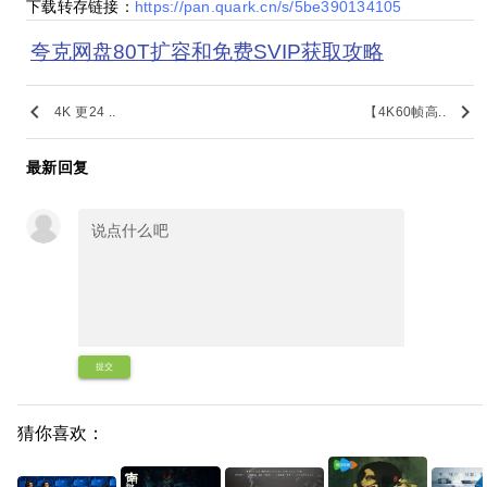
下载转存链接：
https://pan.quark.cn/s/5be390134105
夸克网盘80T扩容和免费SVIP获取攻略
keyboard_arrow_left
keyboard_arrow_right
4K 更24 ..
【4K60帧高..
最新回复
提交
猜你喜欢：