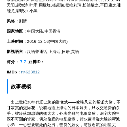
天阳,赵海涛,叶禾,周敬峰,杨露璐,松峰莉璃,松浦敬之,平田康之,张
晓龙,郭晓小,小黑
风格：
剧情
国家地区：
中国大陆,中国香港
上映时间：
2016-12-16(中国大陆)
影视语言：
汉语普通话,上海话,日语,英语
评分：
7.7
豆瓣ID：
IMDb：
tt4623812
故事梗概
一出上世纪30年代旧上海的群像戏——叱咤风云的帮派大佬，不
甘寂寞的交际花，说着地道上海话的日本妹夫，只收交通费的杀
手，被冷落却忠诚的姨太太，外表光鲜的电影皇后，深宅大院里
深不可测的管家，偶尔偷腥的电影皇帝，荷尔蒙满溢大脑的帮派
小弟，一心想要破处的处男，善良的妓女，随波逐流的明星丈