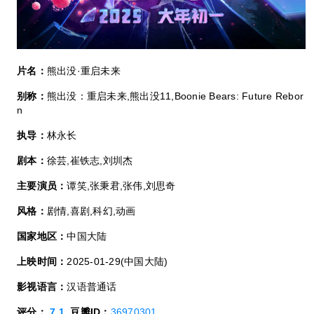
片名：
熊出没·重启未来
别称：
熊出没：重启未来,熊出没11,Boonie Bears: Future Rebor
n
执导：
林永长
剧本：
徐芸,崔铁志,刘圳杰
主要演员：
谭笑,张秉君,张伟,刘思奇
风格：
剧情,喜剧,科幻,动画
国家地区：
中国大陆
上映时间：
2025-01-29(中国大陆)
影视语言：
汉语普通话
评分：
7.1
豆瓣ID：
36970301