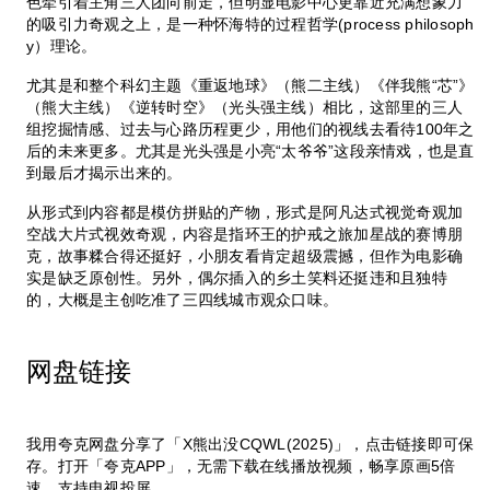
色牵引着主角三人团向前走，但明显电影中心更靠近充满想象力
的吸引力奇观之上，是一种怀海特的过程哲学(process philosoph
y）理论。
尤其是和整个科幻主题《重返地球》（熊二主线）《伴我熊“芯”》
（熊大主线）《逆转时空》（光头强主线）相比，这部里的三人
组挖掘情感、过去与心路历程更少，用他们的视线去看待100年之
后的未来更多。尤其是光头强是小亮“太爷爷”这段亲情戏，也是直
到最后才揭示出来的。
从形式到内容都是模仿拼贴的产物，形式是阿凡达式视觉奇观加
空战大片式视效奇观，内容是指环王的护戒之旅加星战的赛博朋
克，故事糅合得还挺好，小朋友看肯定超级震撼，但作为电影确
实是缺乏原创性。另外，偶尔插入的乡土笑料还挺违和且独特
的，大概是主创吃准了三四线城市观众口味。
网盘链接
我用夸克网盘分享了「X熊出没CQWL(2025)」，点击链接即可保
存。打开「夸克APP」，无需下载在线播放视频，畅享原画5倍
速，支持电视投屏。