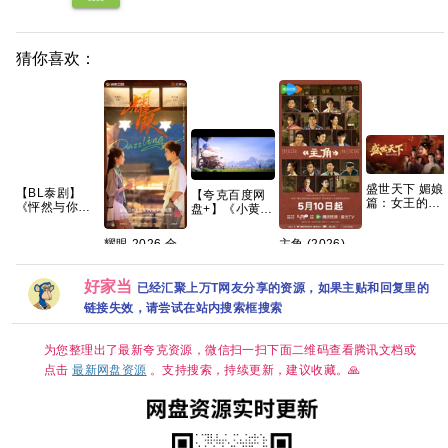
猜你喜欢：
盛世天下 媚娘
【BL泰剧】
【夸克百度网
篇：女王的游
《怦然与你
盘+】《小黄人
戏 免安装中文
(2026)》
与大怪兽
版20.2GB
【1080P】
2026》+神偷
耀眼 2026 全
主角 (2026)
【泰语中字】
奶爸1-4部+两
集 4K 关晓彤 /
4K臻彩- [剧情]
【12集全】
部番外前传系
李昀锐
张嘉益/刘浩存/
列原盘REMUX
好家当
秦海璐 国语中
已经汇聚上万T网友分享的资源，如果主贴和回复里的
国英
字 [单集约
链接失效，请尝试在站内搜索框搜索
1GB]
为您整理出了最新夸克资源，微信扫一扫下面二维码查看腾讯文档或
点击
最新网盘资源
。支持搜索，持续更新，建议收藏。🙏