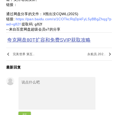
链接：
通过网盘分享的文件：X熊出没CQWL(2025)
链接:
https://pan.baidu.com/s/1COTkcRqDpkFyL5yBBgZhqg?p
wd=g82f
提取码: g82f
--来自百度网盘超级会员v7的分享
夸克网盘80T扩容和免费SVIP获取攻略
keyboard_arrow_left
keyboard_arrow_right
完美世界 第五..
永航员.202..
最新回复
提交