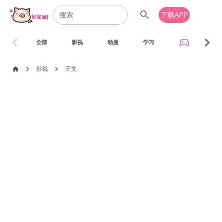
search
下载APP
chevron_left
chevron_right
sports_esports
全部
影视
动漫
学习
音乐
chevron_right
chevron_right
home
影视
正文