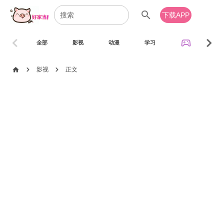
search
下载APP
chevron_left
chevron_right
sports_esports
全部
影视
动漫
学习
音乐
chevron_right
chevron_right
home
影视
正文