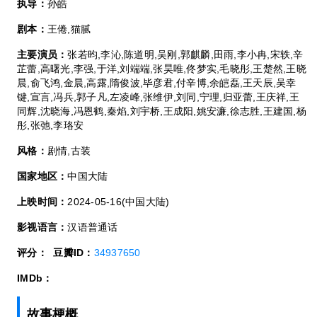
执导：
孙皓
剧本：
王倦,猫腻
主要演员：
张若昀,李沁,陈道明,吴刚,郭麒麟,田雨,李小冉,宋轶,辛
芷蕾,高曙光,李强,于洋,刘端端,张昊唯,佟梦实,毛晓彤,王楚然,王晓
晨,俞飞鸿,金晨,高露,隋俊波,毕彦君,付辛博,余皑磊,王天辰,吴幸
键,宣言,冯兵,郭子凡,左凌峰,张维伊,刘同,宁理,归亚蕾,王庆祥,王
同辉,沈晓海,冯恩鹤,秦焰,刘宇桥,王成阳,姚安濂,徐志胜,王建国,杨
彤,张弛,李珞安
风格：
剧情,古装
国家地区：
中国大陆
上映时间：
2024-05-16(中国大陆)
影视语言：
汉语普通话
评分：
豆瓣ID：
34937650
IMDb：
故事梗概