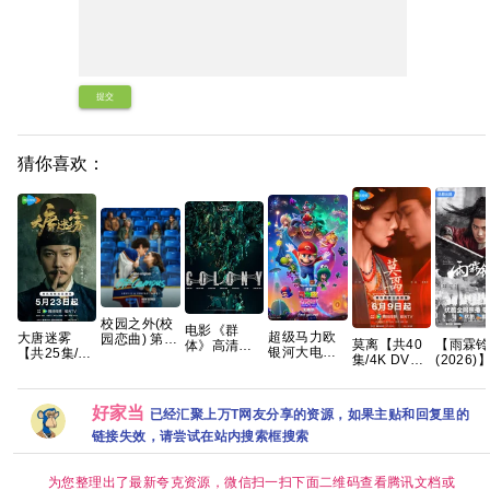
提交
猜你喜欢：
校园之外(校
电影《群
超级马力欧
大唐迷雾
园恋曲) 第一
莫离‎【共40
【雨霖铃
体》高清免
银河大电影
【共25集/4K
季 爱情/运动
集/4K DV
(2026)
费完整版百
【4K超清
超清】手慢
【全8集】官
HDR】手慢
【37集
度网盘资源
DV.HDR｜
无 夸克
中简繁英
无 三无千金
更新】
链接
国英双语】
许配废物王
【1080
好家当
2026最大黑
已经汇聚上万T网友分享的资源，如果主贴和回复里的
爷 夸克
码】【国
马！全球票
中字】【
链接失效，请尝试在站内搜索框搜索
房第一🏆 夸
集/1G
克
陆：剧情 
侠 / 古
为您整理出了最新夸克资源，微信扫一扫下面二维码查看腾讯文档或