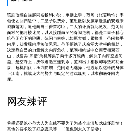
该剧改编自猫腻同名畅销小说，承接上季，范闲（张若昀饰）率
领使团回归途中，二皇子以费介、范思辙以及滕家遗孤的安危来
威胁范闲，逼他向自己俯首称臣，二人的矛盾就此激发。范闲所
面对的抱月楼迷局，以及接踵而至的春闱危机，都是二皇子精心
给范闲布下的陷阱。范闲与林婉儿如愿大婚，紧接着，范闲接手
内库，却发现内库负债累累。范闲拒绝了庆余堂大掌柜的相助，
决定靠自己的力量解决内库危机，范闲相约城中众商贾相聚苍
山，以售卖“库债”为机筹集了两千多万银两，解决了内库空虚问
题。悬空寺上，庆帝遭遇三连刺杀，范闲出手相救却导致武功全
废。危机四伏，压力陡增，范闲别无选择，他必须以这样的身体
下江南，挑战庞大的势力与既定的游戏规则，以求彻底夺回内
库。
网友辣评
希望还是以小范大人为主线不要为了为某个主演加戏破坏剧情！
其他的要求没了好剧愿意等！（但也别太久了😖😖）