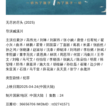
无尽的尽头 (2025)
导演臧溪川
主演任素汐 / 高伟光 / 刘琳 / 刘家祎 / 张小婉 / 唐曾 / 任宥纶 / 翟
小兴 / 曲禾 / 林鹏 / 霍青 / 郑国霖 / 丁嘉丽 / 蒋易 / 米露 / 张皓然 /
孙之鸿 / 张晓谦 / 赵淑珍 / 沈泰 / 师铭泽 / 刘玮婷 / 李欣燃 / 孙斌 /
李熙媛 / 董李无忧 / 裘恩典 / 林琪 / 周思羽 / 何苗 / 冯秦川 / 王亭
文 / 刘曔 / 马可艾 / 任怡瑄 / 李晓强 / 张婉儿 / 陈朵怡 / 明星 / 韩
玺曈 / 郑伟 / 康嘉泽 / 施大生 / 胡桉赫 / 孙欣磊 / 崔璨 / 边少帅 /
朱亚英 / 石强 / 马千壹 / 薛花淑 / 吴天昊 / 张宁 / 余晟洋
类型剧情 / 犯罪
上映日期2025-04-24(中国大陆)
制片国家/地区 :中国大陆 丨 集数：24
豆瓣ID : 36656706 IMDbID : tt32741571