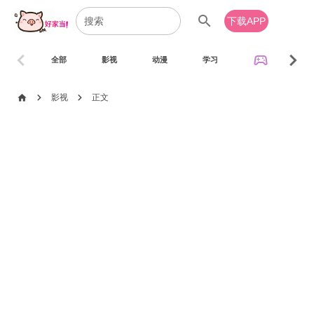
search
下载APP
chevron_left
chevron_right
sports_esports
全部
影视
动漫
学习
音乐
chevron_right
chevron_right
home
影视
正文