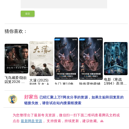
提交
猜你喜欢：
飞鸟藏爱/隐欲
电影《寒战
大濛 (2025)
囚笼2026 泰
1994》高清免
九门 更10集
陈伟霆曾舜晞
剧情 又名: A
剧 全8集 内封
费完整版百度
热播好剧 4K高
主演 国剧 九
Foggy Tale 夸
中字
网盘资源链接
码【夸克百度
门/老九门2 4K
克网盘
网盘+】
全集网盘资源
好家当
已经汇聚上万T网友分享的资源，如果主贴和回复里的
分享
链接失效，请尝试在站内搜索框搜索
为您整理出了最新夸克资源，微信扫一扫下面二维码查看腾讯文档或
点击
最新网盘资源
。支持搜索，持续更新，建议收藏。🙏