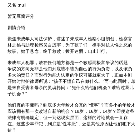
又名 :null
暂无豆瓣评分
剧情介绍
聚焦未成年人司法保护，讲述了未成年人检察小组初创，检察官
林之桃与助理检察员白恩宇，为了孩子们，携手对抗人性之恶的
故事。始于悬念，终于救赎；拨开迷惘，山止川行。
未成年人犯罪，放在任何地方都是一个敏感而极富争议的话题，
争议的方向无非是他们到底该不该为自己的行为负责，以及该负
多大的责任？而对行为能力认定的争议可能就更大了，正如本剧
开始时辩护律师所说：“孩子不懂自己在做什么。”而与此同时，却
是来自受害者母亲的灵魂拷问：“凭什么给他们机会？谁给过我儿
子机会？”
他们真的不懂吗？到底多大年龄才会真的“懂事”？而多小的年龄才
应该拥有那一次改过自新的机会？18岁，16岁，14岁？即便这些
法律有明确规定，但一到达现实层面，这样的讨论就会一直存
在。这些少年罪犯，到底是“性本恶”，还是其他原因让他们犯下大
错？