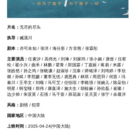
片名：
无尽的尽头
执导：
臧溪川
剧本：
亦可未知 / 张洋 / 海分形 / 方非熊 / 张霖彤
主要演员：
任素汐 / 高伟光 / 刘琳 / 刘家祎 / 张小婉 / 唐曾 / 任宥
纶 / 翟小兴 / 曲禾 / 林鹏 / 霍青 / 郑国霖 / 丁嘉丽 / 蒋易 / 米露 /
张皓然 / 孙之鸿 / 张晓谦 / 赵淑珍 / 沈泰 / 师铭泽 / 刘玮婷 / 李欣
燃 / 孙斌 / 李熙媛 / 董李无忧 / 裘恩典 / 林琪 / 周思羽 / 何苗 / 冯
秦川 / 王亭文 / 刘曔 / 马可艾 / 任怡瑄 / 李晓强 / 张婉儿 / 陈朵怡 /
明星 / 韩玺曈 / 郑伟 / 康嘉泽 / 施大生 / 胡桉赫 / 孙欣磊 / 崔璨 /
边少帅 / 朱亚英 / 石强 / 马千壹 / 薛花淑 / 吴天昊 / 张宁 / 余晟洋
风格：
剧情 / 犯罪
国家地区：
中国大陆
上映时间：
2025-04-24(中国大陆)