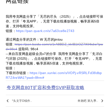
网盘链接
我用夸克网盘分享了「无尽的尽头 （2025）」，点击链接即可保
存。打开「夸克APP」，无需下载在线播放视频，畅享原画5倍
速，支持电视投屏。
链接：
https://pan.quark.cn/s/7a63ce8e2743
通过网盘分享的文件：W 无尽的jintou
链接:
https://pan.baidu.com/s/1rA8BDZ_kkIB1tOZ7lKHkdw?pw
d=98c4
提取码: 98c4
--来自百度网盘超级会员v7的分享 我用夸克网盘分享了「兂浕白
勺浕顗 (2025)」，点击链接即可保存。打开「夸克APP」，无需
下载在线播放视频，畅享原画5倍速，支持电视投屏。
链接：
下载转存链接：
https://pan.xunlei.com/s/VOPj-vRSRLFd38dbp
R7Z4reWA1?pwd=8frm#
夸克网盘80T扩容和免费SVIP获取攻略
keyboard_arrow_left
keyboard_arrow_right
*头文字D续作..
奔跑吧 第九季..