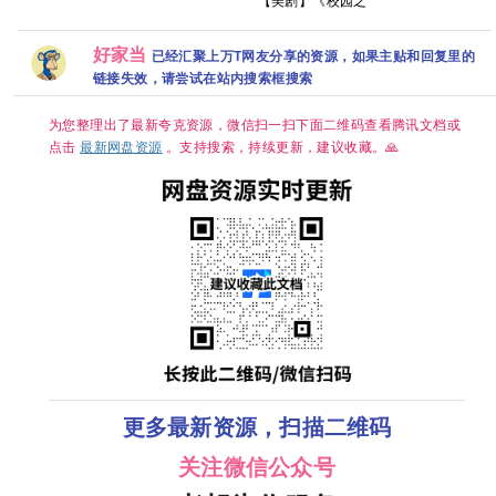
【美剧】《校园之
【国语中字】【32
中字】【共12集】
耀眼(2026) 〔关晓
外 第一季 (2026)
集全】【310G】
彤〕/4k+1080P超
又名: 校园恋曲 / 校
【夸克/百度】
清画质|简中字幕/
外》【中英字幕】
好家当
已经汇聚上万T网友分享的资源，如果主贴和回复里的
夸克/百度网盘资源
【夸克】
【单集0.8～
链接失效，请尝试在站内搜索框搜索
3GB】
为您整理出了最新夸克资源，微信扫一扫下面二维码查看腾讯文档或
点击
最新网盘资源
。支持搜索，持续更新，建议收藏。🙏
更多最新资源，扫描二维码
关注微信公众号