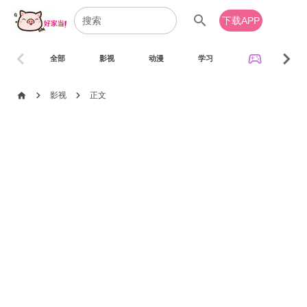
search
下载APP
chevron_left
chevron_right
sports_esports
全部
影视
动漫
学习
音乐
chevron_right
chevron_right
home
影视
正文