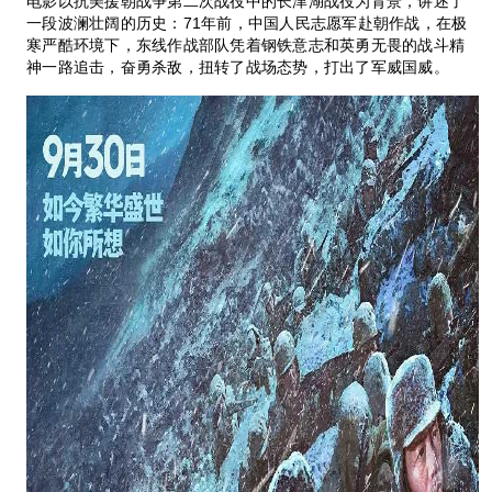
电影以抗美援朝战争第二次战役中的长津湖战役为背景，讲述了
一段波澜壮阔的历史：71年前，中国人民志愿军赴朝作战，在极
寒严酷环境下，东线作战部队凭着钢铁意志和英勇无畏的战斗精
神一路追击，奋勇杀敌，扭转了战场态势，打出了军威国威。