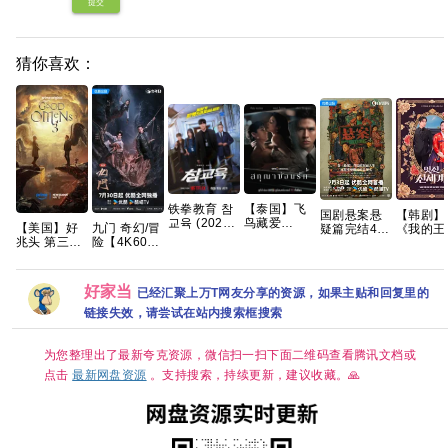
提交
猜你喜欢：
铁拳教育 참
【泰国】飞
【韩剧】
国剧悬案悬
교육 (2026)
鸟藏爱
【美国】好
九门 奇幻/冒
《我的王
疑篇完结4K
[4K-HDR]
(2026) 剧情
兆头 第三季
险【4K60帧
死对头》
高清 国剧
[内封多国字
/ 爱情 又名:
(2026) 剧情
DV HDR】
智妍 许
《悬案》全
幕] [全10集]
欲望低语 /
/ 喜剧 / 奇幻
【附赠 老九
张胜祖 
集上线 王传
【单集5～
隐欲囚笼 夸
又名: 好兆头
门2部全+番
熙 金玟锡
君江奇霖杨
好家当
已经汇聚上万T网友分享的资源，如果主贴和回复里的
8GB】
克
最终季 夸克
外全系列】
书安 金
烁主演
夸克
2026/喜
链接失效，请尝试在站内搜索框搜索
爱情/奇幻
更最新 
为您整理出了最新夸克资源，微信扫一扫下面二维码查看腾讯文档或
点击
最新网盘资源
。支持搜索，持续更新，建议收藏。🙏