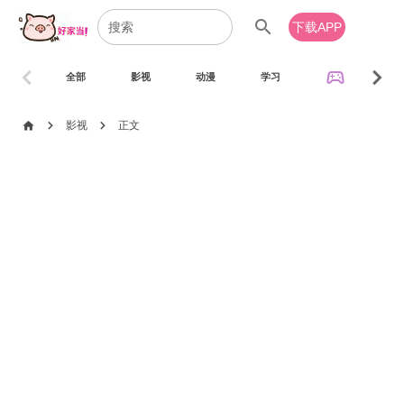
search
下载APP
chevron_left
chevron_right
sports_esports
全部
影视
动漫
学习
音乐
chevron_right
chevron_right
home
影视
正文