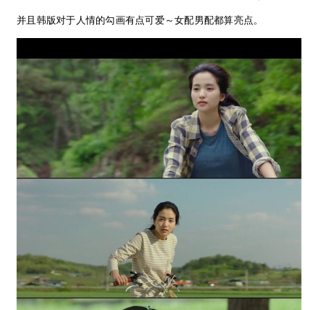
并且韩版对于人情的勾画有点可爱～女配男配都算亮点。