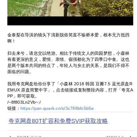
金泰梨在导演的镜头下清新脱俗简直不输桥本爱，根本无力抵挡
啊！
归去来兮，请息交以绝游。相比于传统文人的田园梦想，小森林
有着更深的意义，爱情、亲情、倔强都化为了四季口中食。这也
是两个版本共同的特点了，年轻人与乡土的关系，是我们不得不
面临的问题。
我用夸克网盘给你分享了「小森林 2018 韩国 豆瓣7.5 蓝光原盘R
EMUX 原盘简繁中字」，点击链接或复制整段内容，打开「夸克A
PP」即可获取。
/~8f803Ln2Vb~:/
链接：
https://pan.quark.cn/s/3c788bfc5b5a
夸克网盘80T扩容和免费SVIP获取攻略