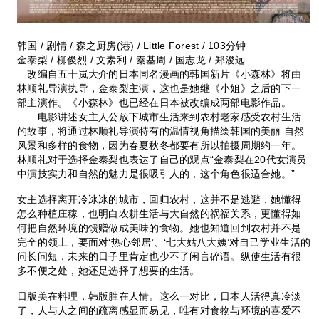
韩国 / 剧情 / 森之厨房(港) / Little Forest / 103分钟
金泰梨 / 柳俊烈 / 文素利 / 秦基周 / 国志龙 / 郑浚远
改编自五十岚大介的日本同名漫画的韩国新片《小森林》将由
林顺礼导演执导，金泰梨主演，这也是她继《小姐》之后的下一
部主演作。《小森林》也已经在日本被改编成两部电影作品。
电影讲述女主人公放下城市生活来到农村老家感受农村生活
的故事，将通过林顺礼导演特有的温情视角描绘韩国的美丽 自然
风景和多样的食物，因为春夏秋冬都要有所以拍摄周期约一年。
林顺礼对于选择金泰梨也表达了自己的观点“金泰梨在20代女演员
中演技实力和自然的魅力是很吸引人的，这个角色很适合她。”
女主选择离开冷冰冰的城市，回归农村，这并不是逃避，她懂得
怎么种植庄稼，也明白农耕生活与大自然的祸福关系，更懂得如
何把自然环境的馈赠做成美味的食物。她也知道回到农村并不是
完全的领土，要面对‘热心邻居’、‘七大姑八大姨’对自己学业生活的
问长问短，未来的日子里肯定也少不了闲言碎语。纵使生活有很
多不便之处，她还是选择了想要的生活。
日版美在料理，韩版胜在人情。这么一对比，日本人活得真冷淡
了，人与人之间的疏离感显而易见，唯有对食物与环境的喜爱不