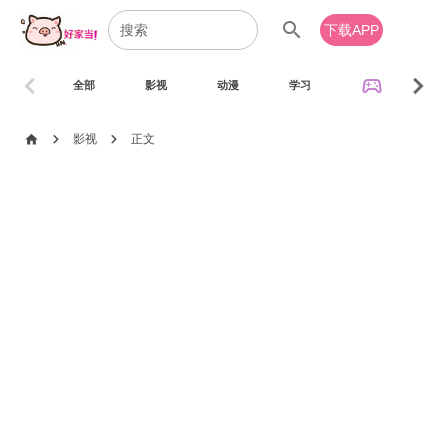
search
下载APP
chevron_left
chevron_right
sports_esports
全部
影视
动漫
学习
音乐
chevron_right
chevron_right
home
影视
正文