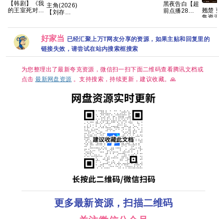
【4K】【国
(2018)》
【韩剧】《我
黑夜告白【超
主角(2026)
语中字】【夸
【4K】【国
翘楚 更5-6
的王室死对
前点播28集
【刘存
克/百度】
语中字】
集资
头》林智妍
全】 高能灼
浩】/4k高码
【70集全】
许南俊 张胜
心！跨越生死
画质/简中字
【124G】
祖 李世熙 金
🌪 夸克
幕/夸克/百度
玟锡 蔡书安
好家当
已经汇聚上万T网友分享的资源，如果主贴和回复里的
网盘资源【单
金海淑2026/
集1～3GB】
链接失效，请尝试在站内搜索框搜索
喜剧/爱情/奇
幻/已更最新
夸克
为您整理出了最新夸克资源，微信扫一扫下面二维码查看腾讯文档或
点击
最新网盘资源
。支持搜索，持续更新，建议收藏。🙏
更多最新资源，扫描二维码