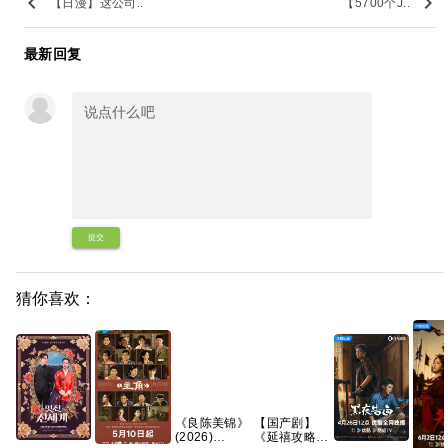
keyboard_arrow_left
keyboard_arrow_right
【日漫】这公司..
【5700个J..
最新回复
提交
猜你喜欢：
《良陈美锦》
【国产剧】
(2026)
《延禧攻略