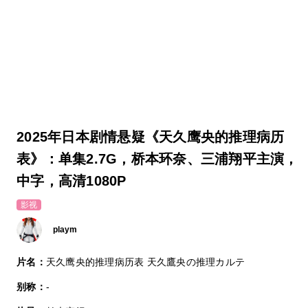
2025年日本剧情悬疑《天久鹰央的推理病历
表》：单集2.7G，桥本环奈、三浦翔平主演，
中字，高清1080P
影视
playm
片名：
天久鹰央的推理病历表 天久鷹央の推理カルテ
别称：
-