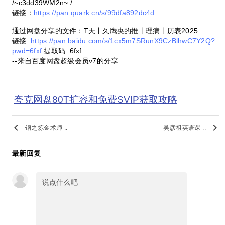
/~c3dd39WM2n~:/
链接：
https://pan.quark.cn/s/99dfa892dc4d
通过网盘分享的文件：T天丨久鹰央的推丨理病丨历表2025
链接:
https://pan.baidu.com/s/1cx5m7SRunX9CzBlhwC7Y2Q?
pwd=6fxf
提取码: 6fxf
--来自百度网盘超级会员v7的分享
夸克网盘80T扩容和免费SVIP获取攻略
keyboard_arrow_left
keyboard_arrow_right
钢之炼金术师 ..
吴彦祖英语课 ..
最新回复