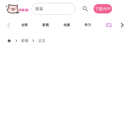
search
下载APP
chevron_left
chevron_right
sports_esports
全部
影视
动漫
学习
音乐
chevron_right
chevron_right
home
影视
正文