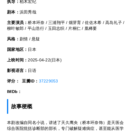
执导：
柏木宏纪
剧本：
浜田秀哉
主要演员：
桥本环奈 / 三浦翔平 / 畑芽育 / 佐佐木希 / 高岛礼子 /
柳叶敏郎 / 平山浩行 / 玉田志织 / 片桐仁 / 凰稀要
风格：
剧情 / 悬疑
国家地区：
日本
上映时间：
2025-04-22(日本)
影视语言：
日语
评分：
豆瓣ID：
37229053
IMDb：
故事梗概
本剧改编自同名小说，讲述了天久鹰央（桥本环奈饰）是天医会
综合医院统括诊断部的部长，专门破解疑难病症，甚至能从医学