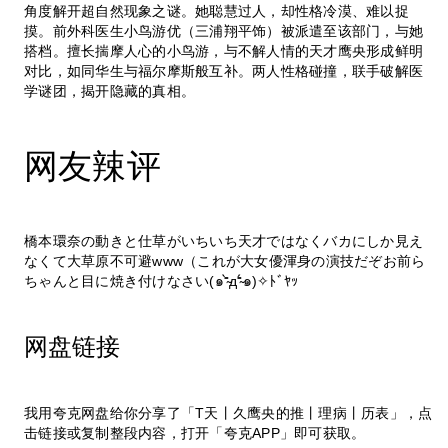
角度解开超自然现象之谜。她聪慧过人，却性格冷漠、难以捉
摸。前外科医生小鸟游优（三浦翔平饰）被派遣至该部门，与她
搭档。擅长揣摩人心的小鸟游，与不解人情的天才鹰央形成鲜明
对比，如同华生与福尔摩斯般互补。两人性格碰撞，联手破解医
学谜团，揭开隐藏的真相。
网友辣评
橋本環奈の動きと仕草がいちいち天才ではなくバカにしか見え
なくて大草原不可避www（これが大女優渾身の演技だぞお前ら
ちゃんと目に焼き付けなさい(๑⁼̴̀д⁼̴́๑)✧ﾄﾞﾔｯ
网盘链接
我用夸克网盘给你分享了「T天丨久鹰央的推丨理病丨历表」，点
击链接或复制整段内容，打开「夸克APP」即可获取。