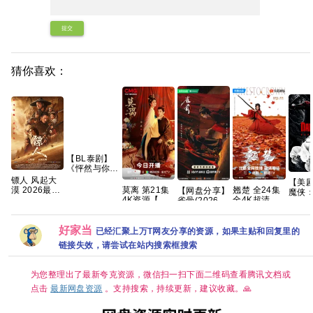
提交
猜你喜欢：
【BL泰剧】
《怦然与你
(2026)》
镖人 风起大
【美
【1080P】
莫离 第21集
翘楚 全24集
漠 2026最新
【网盘分享】
魔侠
【泰语中字】
4K资源【实
全4K超清
港版SDR 超
雀骨(2026)
第二
【12集全】
时更新】超清
【国语中字】
清杜比7.1多
全28集国语
系列）
在线 网盘下
【SDR
音轨 内嵌简
中字1080P高
考克斯
载
DDP5.1】
繁字幕
好家当
码艾米侯明昊
已经汇聚上万T网友分享的资源，如果主贴和回复里的
特·多
【完结】网盘
古装爱情
克里斯
链接失效，请尝试在站内搜索框搜索
资源观看
特202
动作/
悚/犯
为您整理出了最新夸克资源，微信扫一扫下面二维码查看腾讯文档或
冒险/
点击
最新网盘资源
。支持搜索，持续更新，建议收藏。🙏
夸克