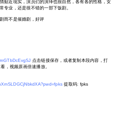
情贴近现实，演员们的演绎也很自然，各有各的性格，女
常专业，还是很不错的一部下饭剧。
剧而不是催婚剧，好评
/s/mGTbDcEvgSJ
点击链接保存，或者复制本段内容，打
查看，视频原画倍速播放。
AzmXmSLDGCjNbkdXA?pwd=fpks
提取码: fpks