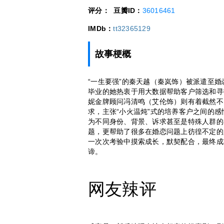
评分：
豆瓣ID：
36016461
IMDb：
tt32365129
故事梗概
“一生要强”的秦天越（秦岚饰）被派遣至婚
毕业的她热衷于用大数据帮助客户筛选和寻
妮金牌顾问冯清鸣（艾伦饰）则有着截然不
求，主张“小火温炖”式的培养客户之间的
为不同身份、背景、诉求甚至是特殊人群的客
题，更帮助了很多在婚恋问题上彷徨不定的
一次次考验中摸索成长，默契配合，最终成
谛。
网友辣评