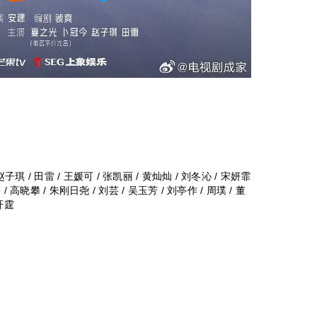
 赵子琪 / 田雷 / 王媛可 / 张凯丽 / 黄灿灿 / 刘冬沁 / 宋妍霏
 / 高晓攀 / 朱刚日尧 / 刘芸 / 吴玉芳 / 刘亭作 / 周璞 / 董
朱轩霆