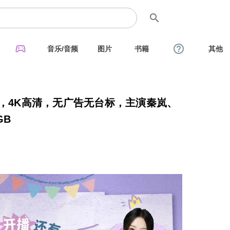
search
sports_esports
help_outline
音乐/音频
图片
书籍
其他
集，4K高清，无广告无台标，主演秦岚、
GB