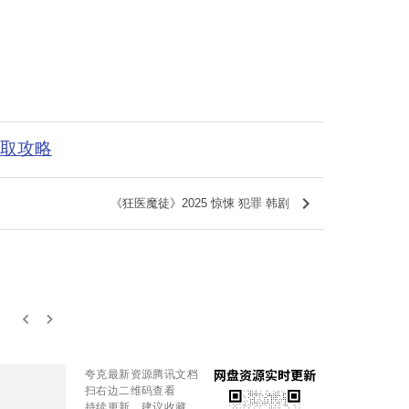
获取攻略
keyboard_arrow_right
《狂医魔徒》2025 惊悚 犯罪 韩剧
keyboard_arrow_left
keyboard_arrow_right
夸克最新资源腾讯文档
扫右边二维码查看
持续更新，建议收藏