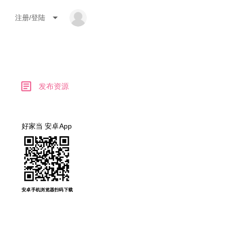
arrow_drop_down
注册/登陆
article
发布资源
好家当 安卓App
安卓手机浏览器扫码下载