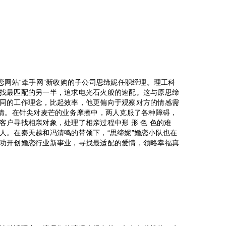
恋网站“牵手网”新收购的子公司思缔妮任职经理。理工科
找最匹配的另一半，追求电光石火般的速配。这与原思缔
同的工作理念，比起效率，他更偏向于观察对方的情感需
感情。在针尖对麦芒的业务摩擦中，两人克服了各种障碍，
户寻找相亲对象，处理了相亲过程中形 形 色 色的难
人。在秦天越和冯清鸣的带领下，“思缔妮”婚恋小队也在
功开创婚恋行业新事业，寻找最适配的爱情，领略幸福真