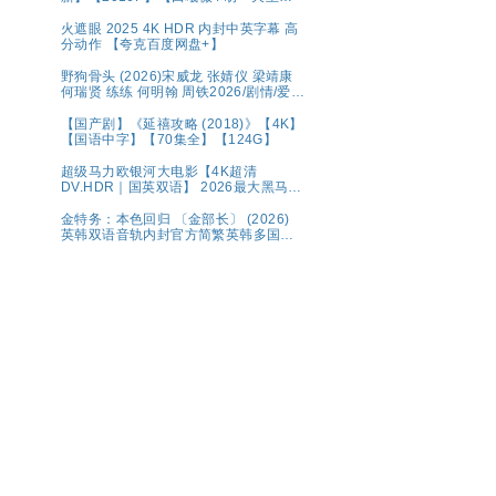
演】
火遮眼 2025 4K HDR 内封中英字幕 高
分动作 【夸克百度网盘+】
野狗骨头 (2026)宋威龙 张婧仪 梁靖康
何瑞贤 练练 何明翰 周铁2026/剧情/爱
情/4K资源更新中
【国产剧】《延禧攻略 (2018)》【4K】
【国语中字】【70集全】【124G】
超级马力欧银河大电影【4K超清
DV.HDR｜国英双语】 2026最大黑马！
全球票房第一🏆 夸克
金特务：本色回归 〔金部长〕 (2026)
英韩双语音轨内封官方简繁英韩多国字
幕.1080p.NF.WEB-DL.M【单集2～
3GB】