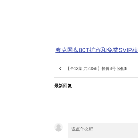
夸克网盘80T扩容和免费SVIP
keyboard_arrow_left
【全12集·共23GB】怪兽8号 怪獣8
最新回复