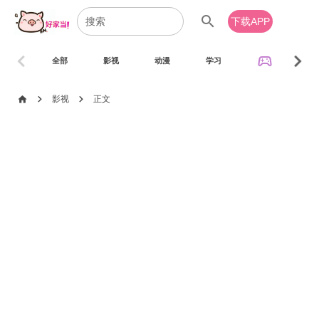
search
下载APP
chevron_left
chevron_right
sports_esports
全部
影视
动漫
学习
音乐
chevron_right
chevron_right
home
影视
正文