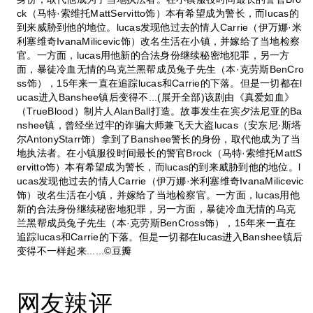
ck（马特·索维托MattServitto饰）本有希望成为警长，而lucas的
到来威胁到他的地位。lucas发现他过去的情人Carrie（伊万娜·米
利塞维奇IvanaMilicevic饰）改名生活在小镇，并嫁给了当地检察
官。一方面，lucas用他新的合法身份继续秘密地犯罪，另一方
面，暴徒冷血无情的乌克兰黑帮成员兔子先生（本·克劳斯BenCro
ss饰），15年来一直在追踪lucas和Carrie的下落。但是一切都在l
ucas进入Banshee镇后变得不...(展开全部)该剧由《真爱如血》
（TrueBlood）制片人AlanBall打造。故事发生在宾夕法尼亚的Ba
nshee镇，曾经坐过牢的诈骗大师兼飞天大盗lucas（安东尼·斯塔
尔AntonyStarr饰）拿到了Banshee警长的身份，取代他成为了当
地执法者。在小镇服役时间最长的警官Brock（马特·索维托MattS
ervitto饰）本有希望成为警长，而lucas的到来威胁到他的地位。l
ucas发现他过去的情人Carrie（伊万娜·米利塞维奇IvanaMilicevic
饰）改名生活在小镇，并嫁给了当地检察官。一方面，lucas用他
新的合法身份继续秘密地犯罪，另一方面，暴徒冷血无情的乌克
兰黑帮成员兔子先生（本·克劳斯BenCross饰），15年来一直在
追踪lucas和Carrie的下落。但是一切都在lucas进入Banshee镇后
变得不一样起来......©豆瓣
网友辣评