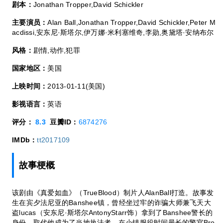
剧本：
Jonathan Tropper,David Schickler
主要演员：
Alan Ball,Jonathan Tropper,David Schickler,Peter M
acdissi,安东尼·斯塔尔,伊万娜·米利塞维奇,李勋,奥黛塔·安纳布尔
风格：
剧情,动作,犯罪
国家地区：
美国
上映时间：
2013-01-11(美国)
影视语言：
英语
评分：
8.3
豆瓣ID：
6874276
IMDb：
tt2017109
故事梗概
该剧由《真爱如血》（TrueBlood）制片人AlanBall打造。故事发
生在宾夕法尼亚的Banshee镇，曾经坐过牢的诈骗大师兼飞天大
盗lucas（安东尼·斯塔尔AntonyStarr饰）拿到了Banshee警长的
身份，取代他成为了当地执法者。在小镇服役时间最长的警官Bro