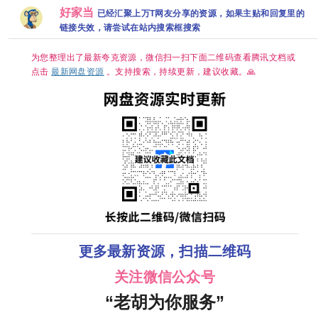
黛·格兰杰 /
妍 / 许南
帕帕·厄希度]
好家当
已经汇聚上万T网友分享的资源，如果主贴和回复里的
俊】【韩剧
中字】
链接失效，请尝试在站内搜索框搜索
为您整理出了最新夸克资源，微信扫一扫下面二维码查看腾讯文档或
点击
最新网盘资源
。支持搜索，持续更新，建议收藏。🙏
更多最新资源，扫描二维码
关注微信公众号
“老胡为你服务”