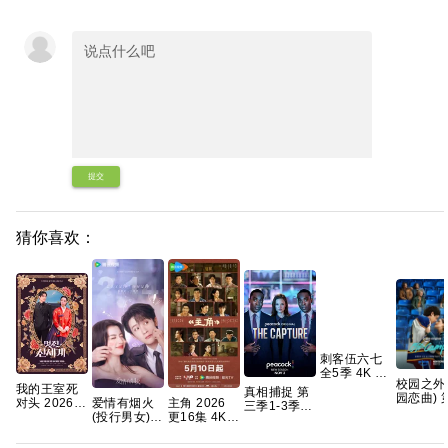
提交
猜你喜欢：
刺客伍六七
全5季 4K 国
校园之外
语中字 21g
我的王室死
真相捕捉 第
园恋曲) 
夸克
爱情有烟火
主角 2026
对头 2026
三季1-3季
季 爱情/
(投行男女)
更16集 4K
【更1-8集】
英剧 [剧情/
【全8集
已更30集
高碼
【穿越、爱
惊悚] [荷丽
中简繁英
情】 【林智