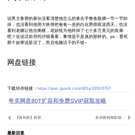
说男主鲁莽的家伙没看清楚他怎么把拳击手整条胳膊一节一节卸
掉，也没看到他用大铁饼把奄奄一息的白化男彻底送西天，也没
看到老糖让他住阁楼，老妖怪为他炸掉了七十多万美元的发廊
吧？在说话前拜托仔细看看，事情是不是真的那样的。ps：爱死
那个妖孽说脏话了，而且电脑活干的不错~
网盘链接
下载转存链接：
https://pan.quark.cn/s/401e33918757
夸克网盘80T扩容和免费SVIP获取攻略
keyboard_arrow_left
keyboard_arrow_right
【海外剧】机智..
名侦探柯南剧场..
最新回复