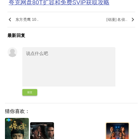
夸克网盘80T扩容和免费SVIP获取攻略
keyboard_arrow_left
keyboard_arrow_right
东方秃鹰 10..
[动漫] 名侦..
最新回复
提交
猜你喜欢：