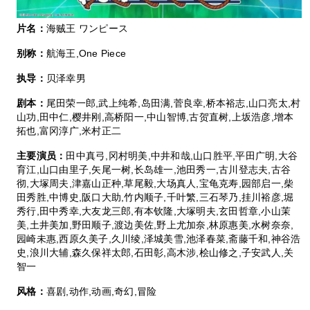
片名：
海贼王 ワンピース
别称：
航海王,One Piece
执导：
贝泽幸男
剧本：
尾田荣一郎,武上纯希,岛田满,菅良幸,桥本裕志,山口亮太,村
山功,田中仁,樱井刚,高桥阳一,中山智博,古贺直树,上坂浩彦,增本
拓也,富冈淳广,米村正二
主要演员：
田中真弓,冈村明美,中井和哉,山口胜平,平田广明,大谷
育江,山口由里子,矢尾一树,长岛雄一,池田秀一,古川登志夫,古谷
彻,大塚周夫,津嘉山正种,草尾毅,大场真人,宝龟克寿,园部启一,柴
田秀胜,中博史,阪口大助,竹内顺子,千叶繁,三石琴乃,挂川裕彦,堀
秀行,田中秀幸,大友龙三郎,有本钦隆,大塚明夫,玄田哲章,小山茉
美,土井美加,野田顺子,渡边美佐,野上尤加奈,林原惠美,水树奈奈,
园崎未惠,西原久美子,久川绫,泽城美雪,池泽春菜,斋藤千和,神谷浩
史,浪川大辅,森久保祥太郎,石田彰,高木涉,桧山修之,子安武人,关
智一
风格：
喜剧,动作,动画,奇幻,冒险