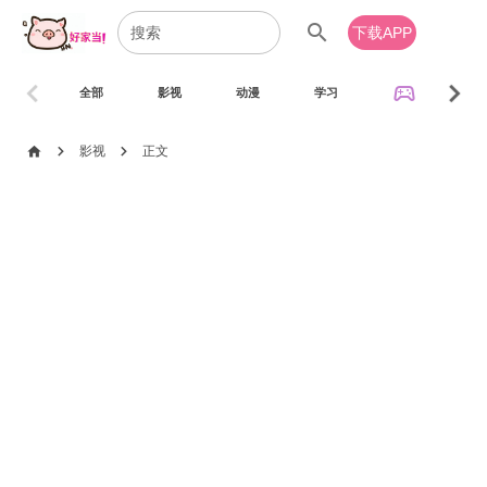
search
下载APP
chevron_left
chevron_right
sports_esports
全部
影视
动漫
学习
音乐
chevron_right
chevron_right
home
影视
正文