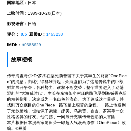
国家地区：
日本
上映时间：
1999-10-20(日本)
影视语言：
日语
评分：
9.5
豆瓣ID：
1453238
IMDb：
tt0388629
故事梗概
传奇海盗哥尔•D•罗杰在临死前曾留下关于其毕生的财富“OnePiec
e”的消息，由此引得群雄并起，众海盗们为了这笔传说中的巨额
财富展开争夺，各种势力、政权不断交替，整个世界进入了动荡
混乱的“大海贼时代”。生长在东海某小村庄的路飞受到海贼香克斯
的精神指引，决定成为一名出色的海盗。为了达成这个目标，并
找到万众瞩目的OnePiece，路飞踏上艰苦的旅程。一路上他遇到
了无数磨难，也结识了索隆、娜美、乌索普、香吉、罗宾等一众
性格各异的好友。他们携手一同展开充满传奇色彩的大冒险……
本片根据日本漫画家尾田荣一郎超人气漫画原作《OnePiece》改
编。©豆瓣