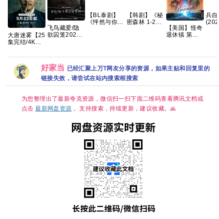
【BL泰剧】
【韩剧】《秘
兵自
《怦然与你
密森林 1-2
(20
飞鸟藏爱/隐
【美国】怪奇
(2026)》
季》
陆·
欲囚笼2026
退休镇 第一
大唐迷雾【25
【1080P】
【1080p】
/ 蓝
泰剧 全8集 内
季 (2026) 科
集完结/4K超
【泰语中字】
【韩语中字】
封中字
幻 / 悬疑 又
清】手慢无
【12集全】
【63.6G】
名: 时异社区 /
夸克
退休镇 / 自治
好家当
已经汇聚上万T网友分享的资源，如果主贴和回复里的
镇 夸克
链接失效，请尝试在站内搜索框搜索
为您整理出了最新夸克资源，微信扫一扫下面二维码查看腾讯文档或
点击
最新网盘资源
。支持搜索，持续更新，建议收藏。🙏