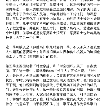
灵骑士，也从他那里知道了「黑暗神书」。这本书中的内容十分
深奥晦涩，一般人类很难能接受这里面的知识。为了解决问题，
他们找来了仿生机器人艾达，阅读并创造出了传送门。却没想
到，艾达后来黑化了（有奥创内味儿）。她利用博士设计的虚拟
框架世界，几乎控制了所有的神盾局成员。特工西蒙斯和黛西进
入了框架世界，并查到了框架后门，救出了所有人。艾达虽然是
个计划通，但最终还是被恶灵骑士消灭了；恶灵骑士也带着黑暗
神书，去了另一个世界。
这一季可以说是《神盾局》中最精彩的一季。不仅加入了漫威里
人气颇高的恶灵骑士；并且虚拟框架世界和仿生机器人的脑洞也
非常大，有点《西部世界》的感觉。
第五季主要围绕着「时空穿越」和「时空循环」展开，有点烧
脑。而在这一季中，最终季Boss「长生人」正式出现。「长生
人」是外星人创造出来的机器人，负责观察其他星球文明的发展
状况。平时没有啥事做，但当文明出现灭顶之灾时，他们就会出
手干预。他们观测到地球被摧毁，于是绑架了神盾小组的成员
们，来到未来改变过去。这一季比起跌宕起伏的剧情，神盾小组
的感情更让人动容。大家已经从朋友变成了亲人，科学组结婚
了，梅姨和寇森也发了糖。结局寇森和菲兹的死成为了许多小伙
伴心中的意难平。由于收视不佳，这一季原本是作为最终季拍