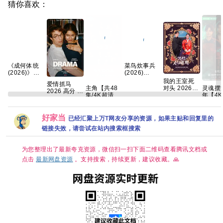
猜你喜欢：
《成何体统
(2026)》
【4K
菜鸟炊事兵
我的王室死
爱情抓马
HDR&DV杜
主角【共48
灵魂摆
(2026)
对头 2026
2026 高分 爱
比】【国语
集/4K超清
年‎【4K
[WEB-
【更1-8集】
情 【正式
中字】【32
DV.HDR】
完结】
DL.1080p]
【穿越、爱
版】 内嵌官
集全】
张艺谋监
名：灵
[内封简繁英]
情】 【林智
中
【310G】
制，王菲献
渡5 [
[喜剧/奇幻]
妍 / 许南俊】
好家当
已经汇聚上万T网友分享的资源，如果主贴和回复里的
【夸克/百
唱 夸克
智扬] 
[1.6GB/集]
【韩剧中
度】
链接失效，请尝试在站内搜索框搜索
魂摆渡1
字】
全系列
克
为您整理出了最新夸克资源，微信扫一扫下面二维码查看腾讯文档或
点击
最新网盘资源
。支持搜索，持续更新，建议收藏。🙏