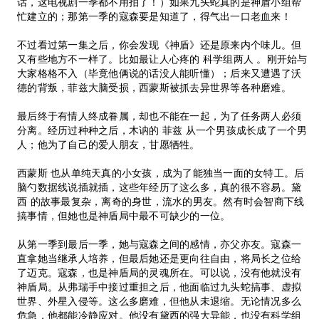
话，这电视剧一季都不用拍了！）如果九头蛇真的是神盾小组帮
忙建立的；那第一季的寇森要是知道了，得气出一口老血来！
不过看过第一集之后，你会发现《神盾》还是原来内个味儿。但
又有些地方不一样了。比如最让人心疼的 科学组两人 。刚开始与
大家格格不入（毕竟他俩说的话没人能听懂）；后来又遭遇了沃
德的背叛，菲兹大脑受损，西蒙斯被抓去异世界等各种磨难。
最后终于有情人终成眷属，却也不能在一起，为了任务两人必须
分离。经历过种种之后，木讷的 菲兹 从一个男孩成长成了一个男
人；他为了自己的爱人朋友，甘愿牺牲。
西蒙斯 也从单纯天真的小女孩，成为了能独当一面的女特工。后
脑勺数据线说插就插，这些年经历了这么多，真的很不容易。黛
西 的故事最复杂，离奇的身世，流水的男友。然有时会智商下线
搞事情，但她也是神盾局中最不可缺少的一位。
从第一季到最后一季，她与寇森之间的感情，亦父亦友。寇森一
直拿她当继承人培养，但最后她还是更向往自由，将局长之位给
了迈克。寇森，也是神盾局的灵魂所在。可以说，没有他就没有
神盾局。从弗瑞手中接过重担之后，他面临过九头蛇搞事、虚拟
世界、外星入侵等。这么多磨难，但他从未退缩。无论情况多么
危急，他都能冷静应对。他没有黛西的强大异能，也没有科学组