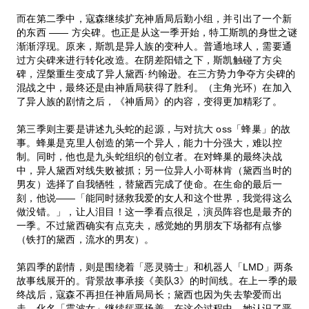
而在第二季中，寇森继续扩充神盾局后勤小组，并引出了一个新
的东西 —— 方尖碑。也正是从这一季开始，特工斯凯的身世之谜
渐渐浮现。原来，斯凯是异人族的变种人。普通地球人，需要通
过方尖碑来进行转化改造。在阴差阳错之下，斯凯触碰了方尖
碑，涅槃重生变成了异人黛西·约翰逊。在三方势力争夺方尖碑的
混战之中，最终还是由神盾局获得了胜利。（主角光环）在加入
了异人族的剧情之后，《神盾局》的内容，变得更加精彩了。
第三季则主要是讲述九头蛇的起源，与对抗大 oss「蜂巢」的故
事。蜂巢是克里人创造的第一个异人，能力十分强大，难以控
制。同时，他也是九头蛇组织的创立者。在对蜂巢的最终决战
中，异人黛西对线失败被抓；另一位异人小哥林肯（黛西当时的
男友）选择了自我牺牲，替黛西完成了使命。在生命的最后一
刻，他说——「能同时拯救我爱的女人和这个世界，我觉得这么
做没错。」，让人泪目！这一季看点很足，演员阵容也是最齐的
一季。不过黛西确实有点克夫，感觉她的男朋友下场都有点惨
（铁打的黛西，流水的男友）。
第四季的剧情，则是围绕着「恶灵骑士」和机器人「LMD」两条
故事线展开的。背景故事承接《美队3》的时间线。在上一季的最
终战后，寇森不再担任神盾局局长；黛西也因为失去挚爱而出
走，化名「震波女」继续惩恶扬善。在这个过程中，她认识了恶