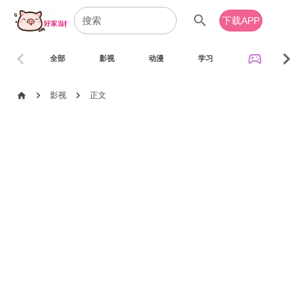
search
下载APP
chevron_left
chevron_right
sports_esports
全部
影视
动漫
学习
音乐
chevron_right
chevron_right
home
影视
正文