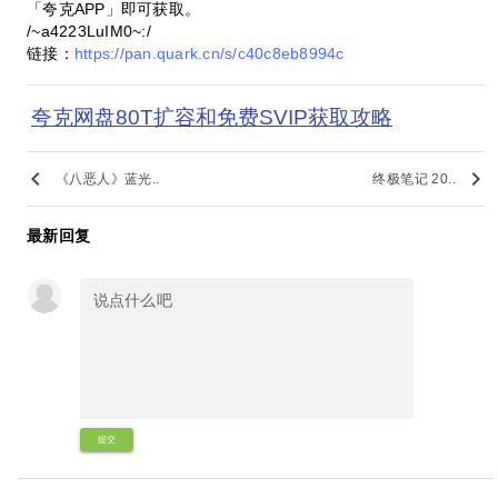
「夸克APP」即可获取。
/~a4223LuIM0~:/
链接：
https://pan.quark.cn/s/c40c8eb8994c
夸克网盘80T扩容和免费SVIP获取攻略
keyboard_arrow_left
keyboard_arrow_right
《八恶人》蓝光..
终极笔记 20..
最新回复
提交