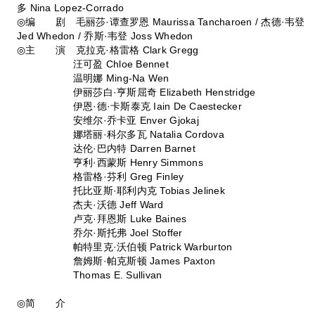
多 Nina Lopez-Corrado
◎编 剧 毛丽莎·谭查罗恩 Maurissa Tancharoen / 杰德·韦登
Jed Whedon / 乔斯·韦登 Joss Whedon
◎主 演 克拉克·格雷格 Clark Gregg
汪可盈 Chloe Bennet
温明娜 Ming-Na Wen
伊丽莎白·亨斯屈奇 Elizabeth Henstridge
伊恩·德·卡斯泰克 Iain De Caestecker
安维尔·乔卡亚 Enver Gjokaj
娜塔丽·科尔多瓦 Natalia Cordova
达伦·巴内特 Darren Barnet
亨利·西蒙斯 Henry Simmons
格雷格·芬利 Greg Finley
托比亚斯·耶利内克 Tobias Jelinek
杰夫·沃德 Jeff Ward
卢克·拜恩斯 Luke Baines
乔尔·斯托弗 Joel Stoffer
帕特里克·沃伯顿 Patrick Warburton
詹姆斯·帕克斯顿 James Paxton
Thomas E. Sullivan
◎简 介