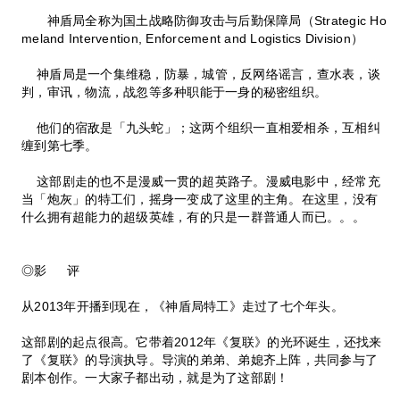
神盾局全称为国土战略防御攻击与后勤保障局（Strategic Ho
meland Intervention, Enforcement and Logistics Division）
神盾局是一个集维稳，防暴，城管，反网络谣言，查水表，谈
判，审讯，物流，战忽等多种职能于一身的秘密组织。
他们的宿敌是「九头蛇」；这两个组织一直相爱相杀，互相纠
缠到第七季。
这部剧走的也不是漫威一贯的超英路子。漫威电影中，经常充
当「炮灰」的特工们，摇身一变成了这里的主角。在这里，没有
什么拥有超能力的超级英雄，有的只是一群普通人而已。。。
◎影 评
从2013年开播到现在，《神盾局特工》走过了七个年头。
这部剧的起点很高。它带着2012年《复联》的光环诞生，还找来
了《复联》的导演执导。导演的弟弟、弟媳齐上阵，共同参与了
剧本创作。一大家子都出动，就是为了这部剧！