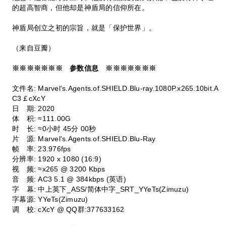
的超高智商，但他却是神盾局的信仰所在。
神盾局创立之初的宗旨，就是「保护世界」。
（来自豆瓣）
※※※※※※※ 参数信息 ※※※※※※※
文件名: Marvel's.Agents.of.SHIELD.Blu-ray.1080P.x265.10bit.A
C3￡cXcY
日 期: 2020
体 积: ≈111.00G
时 长: ≈0小时 45分 00秒
片 源: Marvel's.Agents.of.SHIELD.Blu-Ray
帧 率: 23.976fps
分辨率: 1920 x 1080 (16:9)
视 频: ≈x265 @ 3200 Kbps
音 频: AC3 5.1 @ 384kbps (英语)
字 幕: 中上英下_ASS/简体中字_SRT_YYeTs(Zimuzu)
字幕源: YYeTs(Zimuzu)
调 校: cXcY @ QQ群:377633162