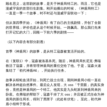
顾名思义，这部剧的故事，是关于神盾局特工的。而且，它也是
漫威宇宙的首部衍生剧集。刚开始播出的时候，《神盾局特工》
一直是一季一个故事，时不时还与漫威宇宙联动一下；
但从第四季开始，《神盾局》有了自己的主线剧情，开创了全新
的世界线；评价也是从这个时候开始。一路飙高。那么我们先来
打开记忆的大门，回顾一下前六季的剧情——
（以下内容含有部分剧透）
首季《神盾局》的故事，是从特工寇森被复活开始的。
在《复联1》中，寇森被洛基杀死。随后，神盾局局长尼克·弗瑞
救活了寇森，并将管理神盾局的重任交给了他。于是，寇森火速
集结了「初代神盾A6」，开始执行任务。
故事从蜈蚣血清开始，到死亡战士出现，期间神盾局小组一直在
解决各种超自然事件。最后众人发现，大 oss「千里眼」的真实身
份，竟然是神盾局的一个特工。他其实是九头蛇派到神盾局来的
卧底。在弗瑞的帮助下，寇森干掉了大 oss；并且被正式任命为神
盾局的新任局长，得到了黑匣子（此处有伏笔）。至此，初代神
盾小组终于形成。