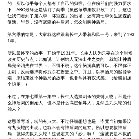
的，所以似乎每个人都有了自己的归宿。但在粉丝们的强力要求
下，ABC最终还是续订了两季（虽然每季集数都砍半了）。这也
让我们看到了第六季「坏寇森」的出场，还有第七季仿生寇森的
复活。毕竟，没有寇森的神盾局，怎么能叫神盾局。
第六季的结尾，大家就这样跟着长生人带着和风一号，来到了193
1年。
所以最终季的故事，开始于1931年。长生人认为只要在这个时候
改变历史节点；比如说，让创始人无法出生之类的，就能让神盾
局完全消失在世界上。不得不说，这个脑洞真的可以。不跟你正
面刚，反而选择将你扼杀在摇篮之中。并且，以神盾局的起源争
端，来结束这个神盾局的故事，也非常具有仪式感。（给编剧加
个鸡腿！）
不过，在第七季第一集中，长生人选择刺杀的关键人物；不是什
么神盾局的创始人，也不是什么高层领导人，竟然是九头蛇的创
始人？
这思维弯道，转的有点大。不过仔细想想也是，毕竟当初如果没
有九头蛇的出现，也就不会有神盾局的建立。所以想要救神盾
局，就得先救九头蛇！这设定真的「妙」啊！（这波要是不救的