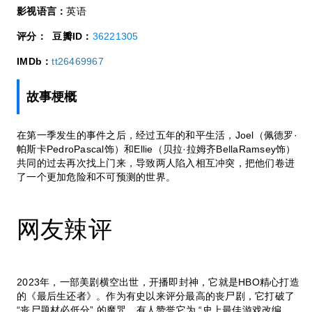
影视语言：
英语
评分：
豆瓣ID：
36221305
IMDb：
tt26469967
故事梗概
在第一季发生的事件之后，经过五年的和平生活，Joel（佩德罗·
帕斯卡PedroPascal饰）和Ellie（贝拉·拉姆齐BellaRamsey饰）
共同的过去再次找上门来，导致两人陷入相互冲突，把他们卷进
了一个更加危险和不可预测的世界。
网友辣评
2023年，一部美剧横空出世，开播即封神，它就是HBO精心打造
的《最后生还者》。作为有史以来评分最高的丧尸剧，它打破了
“丧尸题材必低分” 的魔咒，有人赞誉它为 “史上最佳游戏改编