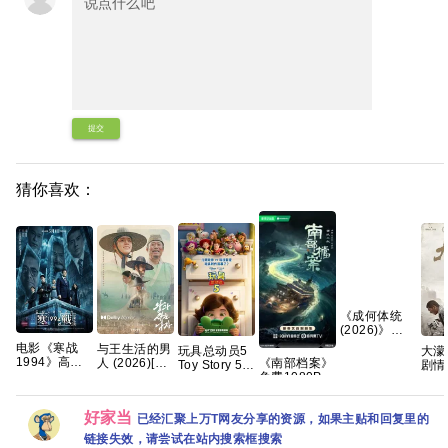
提交
猜你喜欢：
《成何体统
(2026)》
【4K
电影《寒战
与王生活的男
玩具总动员5
大濛 
HDR&DV杜
1994》高清
人 (2026)[韩
《南部档案》
Toy Story 5
剧情 
比】【国语中
免费完整版百
国][韩语中字
免费1080P高
(2026) 剧情 /
Fogg
字】【32集
度网盘资源链
中字][1080P]
清百度网盘资
喜剧 / 动画 /
夸克
全】
接
4.27GB
源下载
奇幻 / 冒险 夸
【310G】
好家当
已经汇聚上万T网友分享的资源，如果主贴和回复里的
克
【夸克/百
链接失效，请尝试在站内搜索框搜索
度】