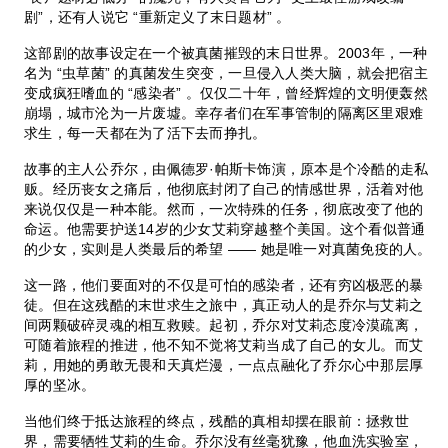
剧”，还有人说它 “重新定义了末日题材” 。
这部剧的故事设定在一个被真菌摧毁的末日世界。2003年，一种
名为 “虫草菌” 的真菌发生突变，一旦侵入人类大脑，就会把宿主
变成疯狂嗜血的 “感染者” 。仅仅二十年，曾经辉煌的文明便轰然
崩塌，城市沦为一片废墟。幸存者们在军事管制的隔离区里艰难
求生，每一天都在为了活下去而挣扎。
故事的主人公乔尔，由佩德罗·帕斯卡饰演，原本是个冷酷的走私
贩。经历丧女之痛后，他彻底封闭了自己的情感世界，活着对他
来说仅仅是一种本能。然而，一次特殊的任务，彻底改变了他的
命运。他需要护送14岁的少女艾莉穿越整个美国。这个看似普通
的少女，实则是人类最后的希望 —— 她是唯一对真菌免疫的人。
这一路，他们要面对的不仅是可怕的感染者，还有穷凶极恶的暴
徒。但在这残酷的末世求生之旅中，真正动人的是乔尔与艾莉之
间两颗破碎灵魂的相互救赎。起初，乔尔对艾莉态度冷漠疏离，
可随着旅程的推进，他不知不觉将艾莉当成了自己的女儿。而艾
莉，用她的勇敢无畏和天真烂漫，一点点融化了乔尔心中那层厚
厚的坚冰。
当他们终于抵达旅程的终点，残酷的真相却摆在眼前：拯救世
界，需要牺牲艾莉的生命。乔尔没有丝毫犹豫，他血洗实验室，