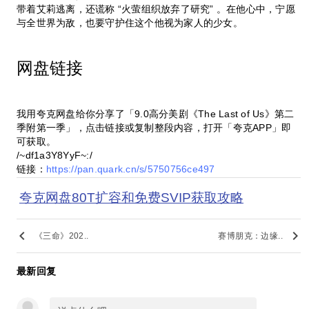
带着艾莉逃离，还谎称 “火萤组织放弃了研究” 。在他心中，宁愿
与全世界为敌，也要守护住这个他视为家人的少女。
网盘链接
我用夸克网盘给你分享了「9.0高分美剧《The Last of Us》第二
季附第一季」，点击链接或复制整段内容，打开「夸克APP」即
可获取。
/~df1a3Y8YyF~:/
链接：
https://pan.quark.cn/s/5750756ce497
夸克网盘80T扩容和免费SVIP获取攻略
keyboard_arrow_left
keyboard_arrow_right
《三命》202..
赛博朋克：边缘..
最新回复