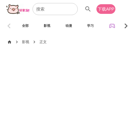
search
下载APP
chevron_left
chevron_right
sports_esports
全部
影视
动漫
学习
音乐
chevron_right
chevron_right
home
影视
正文