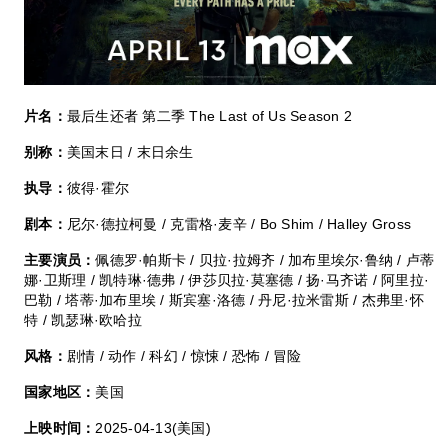
片名：
最后生还者 第二季 The Last of Us Season 2
别称：
美国末日 / 末日余生
执导：
彼得·霍尔
剧本：
尼尔·德拉柯曼 / 克雷格·麦辛 / Bo Shim / Halley Gross
主要演员：
佩德罗·帕斯卡 / 贝拉·拉姆齐 / 加布里埃尔·鲁纳 / 卢蒂
娜·卫斯理 / 凯特琳·德弗 / 伊莎贝拉·莫塞德 / 扬·马齐诺 / 阿里拉·
巴勒 / 塔蒂·加布里埃 / 斯宾塞·洛德 / 丹尼·拉米雷斯 / 杰弗里·怀
特 / 凯瑟琳·欧哈拉
风格：
剧情 / 动作 / 科幻 / 惊悚 / 恐怖 / 冒险
国家地区：
美国
上映时间：
2025-04-13(美国)