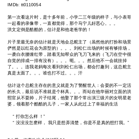
IMDb: tt0110054
第一次看这片时，是十多年前，小学二三年级的样子，与小表哥
一起看的录像带，一直都觉得，那个马宁儿好恶心。。。
洪文定倒是酷酷的，估计是和他老爸学的！
片子里最无奈的估计就是天地会总舵主了（虽然他的打扮和场景
俨然是以红花会为原型的）。。。刘松仁出场的时候有够排场，
一袭白衣腰缠红带，踏着无知帮众的飞刀飞来的（飞刀在空中很
自觉的排成一排有沒有）。。。呃。。。然后他不一会就挂掉
了。。。连我老妈每次看到刘松仁出场，都会打趣到，这总舵主
真是太面了。。。谁也打不过。。。汗
估计这个总舵主存在的意义就是为了警醒世人：会耍的不一定活
的长久，最后说不准就是个杯具。。。而站在他华丽对立面的洪
熙官从不耍帅，片子结尾，他娶了那个常出演三级片的女明星老
婆，领着那个酷酷的儿子，一家人从此过上了幸福的生活
“ 打你怎么样 ！”
“ 没没没怎麽样， 我只是想弄清楚，你是不是真的想打我。”