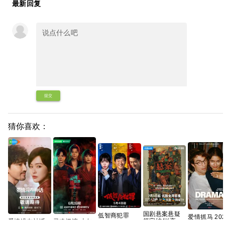
最新回复
提交
猜你喜欢：
国剧悬案悬疑
低智商犯罪
爱情抓马 202
篇完结4K高清
爱情没有神话
灵魂摆渡·十年
(2026) 擒贼
高分 爱情 【