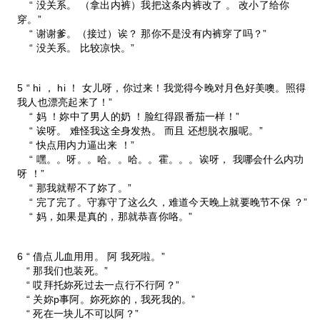
“ 没关系。 （拿出内裤）我把这条内裤改了 。 改小了给你
穿。”
“ 谢谢爹。（接过）诶？ 那你不是没有内裤穿了吗？”
“ 没关系。 比较凉快。”
5 “ hi ， hi ！ 女儿呀，你过来！我觉得今晚对月色好美噢。照得
我人也漂亮起来了！”
“ 妈 ！妳中了男人的奶 ！脸红得跟番茄一样！”
“ 诶呀。 难怪我这全身发热。 而且 还想脱衣服呢。”
“ 快点用内力逼出来 ！”
“ 嘿。。呀。。哈。。哈。。霍。。。诶呀， 我哪会什么内功
呀 ！”
“ 那我就帮不了妳了。”
“ 完了完了。守寡守了这么久，难道今天晚上就要晚节不保 ？”
“ 妈，如果是真的，那就恭喜你咯。”
6 “ 借点儿血用用。 阿 我死啦。”
“ 那我们也装死。”
“ 哎拜托妳死过去一点行不行阿？”
“ 关妳p事阿。妳死妳的，我死我的。”
“ 死在一块儿不可以阿？”