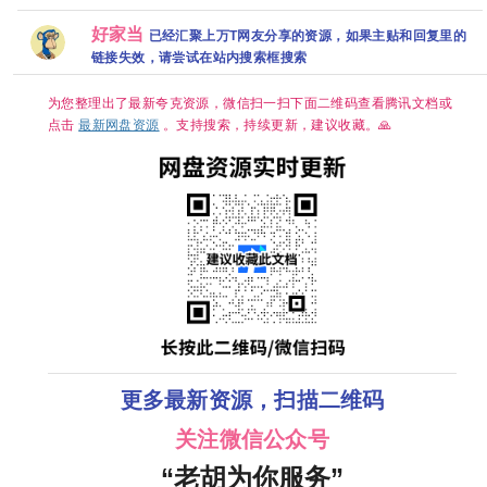
国剧《悬案》
(2026)更新中
2026 灵魂摆渡
记/4K 60
式版】 内嵌
全集上线 王传
4k+1080P国语
5 悬疑惊悚奇幻
50FPS S01杜
中
好家当
已经汇聚上万T网友分享的资源，如果主贴和回复里的
君江奇霖杨烁
中字网盘资源
冒险 于毅 刘智
比音效 HDR
主演
[0.9GB集]
扬 肖茵 已更最
HiveWeb/内嵌
链接失效，请尝试在站内搜索框搜索
新 夸克
简中字幕/【单
集1～3GB】
为您整理出了最新夸克资源，微信扫一扫下面二维码查看腾讯文档或
点击
最新网盘资源
。支持搜索，持续更新，建议收藏。🙏
更多最新资源，扫描二维码
关注微信公众号
“老胡为你服务”