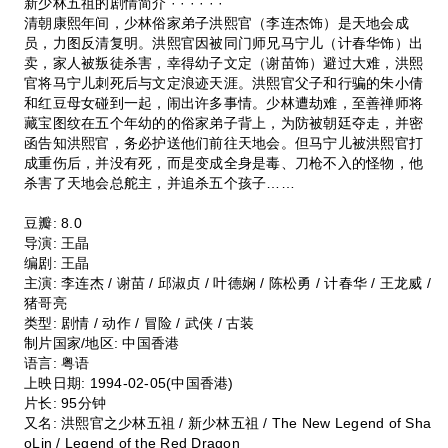
新少林五祖的剧情简介 · · · · · ·
清朝康熙年间，少林俗家弟子洪熙官（李连杰饰）是天地会成
员，力图反清复明。洪熙官因被同门师兄马宁儿（计春华饰）出
卖，家人被叛徒杀害，幸得幼子文定（谢苗饰）避过大难，洪熙
官将马宁儿刺死后与文定浪迹天涯。洪熙官父子和行骗的朱小倩
和红豆母女碰到一起，闹出许多事情。少林遭劫难，至善禅师将
藏宝图纹在五个年幼的的俗家弟子背上，为防被朝廷夺走，并密
函告知洪熙官，务必护送他们前往天地会。但马宁儿被洪熙官打
成重伤后，并没有死，而是变成全身是毒、刀枪不入的怪物，他
杀害了天地会总舵主，并追杀五个孩子……
豆瓣: 8.0
导演: 王晶
编剧: 王晶
主演: 李连杰 / 谢苗 / 邱淑贞 / 叶德娴 / 陈松勇 / 计春华 / 王龙威 /
猪哥亮
类型: 剧情 / 动作 / 冒险 / 武侠 / 古装
制片国家/地区: 中国香港
语言: 粤语
上映日期: 1994-02-05(中国香港)
片长: 95分钟
又名: 洪熙官之少林五祖 / 新少林五祖 / The New Legend of Sha
oLin / Legend of the Red Dragon