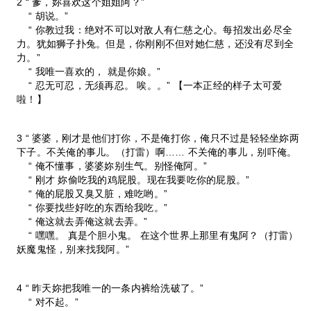
2 “ 爹，妳喜欢这个姐姐阿？”
“ 胡说。”
“ 你教过我：绝对不可以对敌人有仁慈之心。每招发出必尽全
力。犹如狮子扑兔。但是，你刚刚不但对她仁慈，还没有尽到全
力。”
“ 我唯一喜欢的， 就是你娘。”
“ 忍无可忍，无须再忍。 唉。。” 【一本正经的样子太可爱
啦！】
3 “ 婆婆，刚才是他们打你，不是俺打你，俺只不过是轻轻坐妳两
下子。不关俺的事儿。（打雷）啊…… 不关俺的事儿，别吓俺。
“ 俺不懂事，婆婆妳别生气。别怪俺阿。”
“ 刚才 妳偷吃我的鸡屁股。现在我要吃你的屁股。”
“ 俺的屁股又臭又脏，难吃哟。”
“ 你要找些好吃的东西给我吃。”
“ 俺这就去弄俺这就去弄。”
“ 嘿嘿。 真是个胆小鬼。 在这个世界上那里有鬼阿？（打雷）
妖魔鬼怪，别来找我阿。”
4 “ 昨天妳把我唯一的一条内裤给洗破了。”
“ 对不起。”