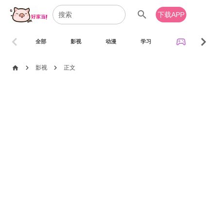
search
下载APP
chevron_left
chevron_right
sports_esports
全部
影视
动漫
学习
音乐
chevron_right
chevron_right
home
影视
正文