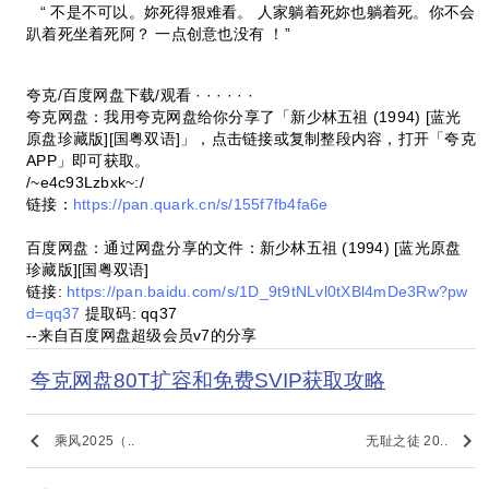
“ 不是不可以。妳死得狠难看。 人家躺着死妳也躺着死。你不会
趴着死坐着死阿？ 一点创意也没有 ！”
夸克/百度网盘下载/观看 · · · · · ·
夸克网盘：我用夸克网盘给你分享了「新少林五祖 (1994) [蓝光
原盘珍藏版][国粤双语]」，点击链接或复制整段内容，打开「夸克
APP」即可获取。
/~e4c93Lzbxk~:/
链接：
https://pan.quark.cn/s/155f7fb4fa6e
百度网盘：通过网盘分享的文件：新少林五祖 (1994) [蓝光原盘
珍藏版][国粤双语]
链接:
https://pan.baidu.com/s/1D_9t9tNLvl0tXBl4mDe3Rw?pw
d=qq37
提取码: qq37
--来自百度网盘超级会员v7的分享
夸克网盘80T扩容和免费SVIP获取攻略
keyboard_arrow_left
keyboard_arrow_right
乘风2025（..
无耻之徒 20..