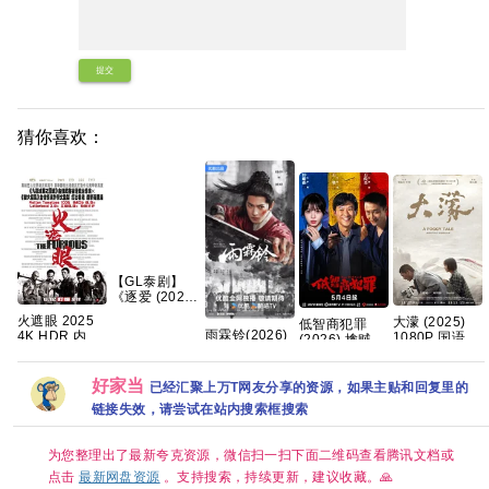
提交
猜你喜欢：
【GL泰剧】
《逐爱 (2026)
又名：追逐爱
火遮眼 2025
大濛 (2025)
低智商犯罪
情》
雨霖铃(2026)
4K HDR 内封
1080P 国语中
(2026) 擒贼
【1080P】
更新中
中英字幕 高分
字 [5.1G]
记/4K
【泰语中字】
[4k+1080P][国
动作 【夸克百
60.50FPS
【共8集】
语中字][1.5GB
度网盘+】
好家当
S01杜比音效
已经汇聚上万T网友分享的资源，如果主贴和回复里的
集]
HDR
链接失效，请尝试在站内搜索框搜索
HiveWeb/内嵌
简中字幕/【单
集1～3GB】
为您整理出了最新夸克资源，微信扫一扫下面二维码查看腾讯文档或
点击
最新网盘资源
。支持搜索，持续更新，建议收藏。🙏