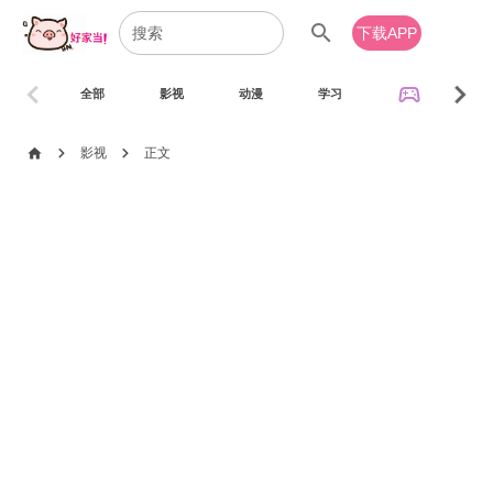
search
下载APP
chevron_left
chevron_right
sports_esports
全部
影视
动漫
学习
音乐
chevron_right
chevron_right
home
影视
正文