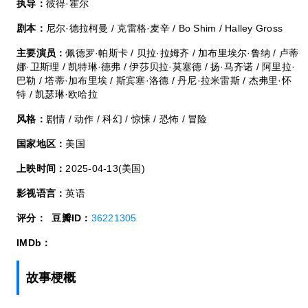
执导：
彼得·霍尔
剧本：
尼尔·德拉柯曼 / 克雷格·麦辛 / Bo Shim / Halley Gross
主要演员：
佩德罗·帕斯卡 / 贝拉·拉姆齐 / 加布里埃尔·鲁纳 / 卢蒂
娜·卫斯理 / 凯特琳·德弗 / 伊莎贝拉·莫塞德 / 扬·马齐诺 / 阿里拉·
巴勒 / 塔蒂·加布里埃 / 斯宾塞·洛德 / 丹尼·拉米雷斯 / 杰弗里·怀
特 / 凯瑟琳·欧哈拉
风格：
剧情 / 动作 / 科幻 / 惊悚 / 恐怖 / 冒险
国家地区：
美国
上映时间：
2025-04-13(美国)
影视语言：
英语
评分：
豆瓣ID：
36221305
IMDb：
故事梗概