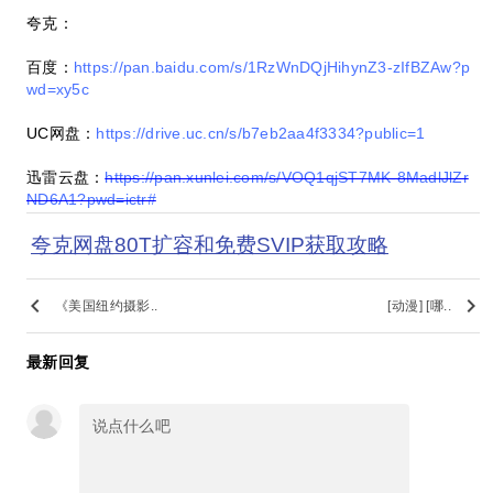
夸克：
百度：
https://pan.baidu.com/s/1RzWnDQjHihynZ3-zIfBZAw?p
wd=xy5c
UC网盘：
https://drive.uc.cn/s/b7eb2aa4f3334?public=1
迅雷云盘：
https://pan.xunlei.com/s/VOQ1qjST7MK-8MadlJlZr
ND6A1?pwd=ictr#
夸克网盘80T扩容和免费SVIP获取攻略
keyboard_arrow_left
keyboard_arrow_right
《美国纽约摄影..
[动漫] [哪..
最新回复