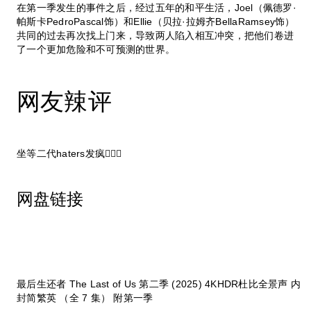
在第一季发生的事件之后，经过五年的和平生活，Joel（佩德罗·
帕斯卡PedroPascal饰）和Ellie（贝拉·拉姆齐BellaRamsey饰）
共同的过去再次找上门来，导致两人陷入相互冲突，把他们卷进
了一个更加危险和不可预测的世界。
网友辣评
坐等二代haters发疯🏌🏼‍♀️
网盘链接
最后生还者 The Last of Us 第二季 (2025) 4KHDR杜比全景声 内
封简繁英 （全 7 集） 附第一季