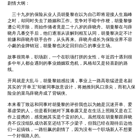
剧情大纲：
三十九岁的保险从业人员胡曼黎在以为自己即将迎接人生巅峰
之时，却同时失去了婚姻和工作。竞争对手暗中作梗，胡曼黎惨
遭公司开除，而始作俑者竟是二十八岁的薛晓舟。胡曼黎在与薛
晓舟几番交手后，他们逐渐从误解到相互认同，胡曼黎决定不计
前嫌和薛晓舟联手合作，从头再来。薛晓舟成长为保险业界不容
小觑的金牌销冠，胡曼黎也决定回归自己的事业主场。
故事很简单，职场剧，一个在职场打拼的女性，年近四十遇到很
多中年人都会遇到的事业婚姻双危机，风格却又是轻喜剧的路
线。
开局就是大乱斗，胡曼黎姐感拉满，事业上一路高歌猛进是名副
其实的“开单王”却被同事故意设计，将她推到风口浪尖，而初入保
险业的菜鸟薛晓舟成了背锅侠。
本来看丁致远和同事对胡曼黎的评价我也以为她是沉迷开单、爱
慕虚荣的人，但是看到她对下属春露又是在生活上照顾又是在工
作上提携的，感觉她其实是个蛮好的人。虽然现在胡曼黎跟薛晓
舟不仅没组队成功甚至还结下不少梁子，但我已经在期待后边他
们一起搞钱，一路狂飙的剧情了，因为没有一个职场新人不想要
一个好领路人的。