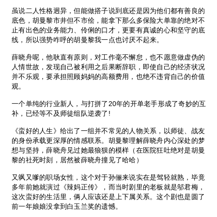
虽说二人性格迥异，但能做搭子说到底还是因为他们都有善良的
底色，胡曼黎市井但不市侩，能拿下那么多保险大单靠的绝对不
止有出色的业务能力、伶俐的口才，更要有真诚的心和坚守的底
线，所以强势咋呼的胡曼黎我一点也讨厌不起来。
薛晓舟呢，他耿直有原则，对工作毫不懈怠，也不愿意做虚伪的
人情世故，发现自己被利用之后果断辞职，即使自己的经济状况
并不乐观，要承担照顾妈妈的高额费用，也绝不违背自己的价值
观。
一个单纯的行业新人，与打拼了20年的开单老手形成了奇妙的互
补，已经等不及师徒组队逆袭了!
《蛮好的人生》给出了一组并不常见的人物关系，以师徒、战友
的身份承载更深厚的情感联系。胡曼黎理解薛晓舟内心深处的梦
想与坚持，薛晓舟见过她最狼狈的模样（在医院狂吐绝对是胡曼
黎的社死时刻，居然被薛晓舟撞见了哈哈）
又飒又嗲的职场女性，这个对于孙俪来说实在是驾轻就熟，毕竟
多年前她就演过《辣妈正传》，而当时剧里的老板就是邬君梅，
这次蛮好的生活里，俩人应该还是上下属关系。这个剧也是圆了
前一年娘娘没拿到白玉兰奖的遗憾。