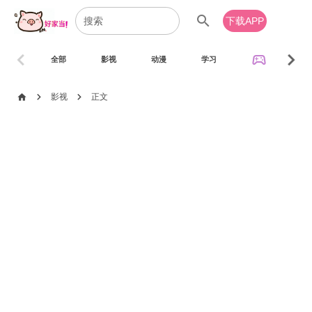
search
下载APP
chevron_left
chevron_right
sports_esports
全部
影视
动漫
学习
音乐
chevron_right
chevron_right
home
影视
正文