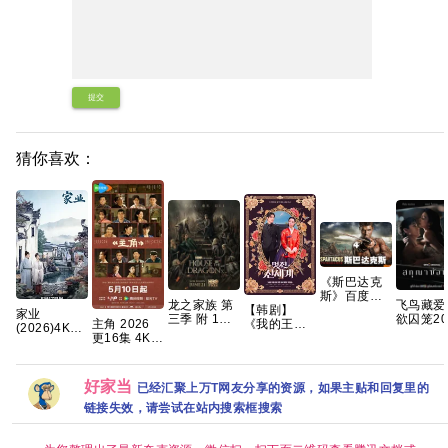
提交
猜你喜欢：
《斯巴达克
斯》百度云
龙之家族 第
飞鸟藏爱
[百度]网盘全
【韩剧】
家业
三季 附 1～2
欲囚笼20
主角 2026
集资源下载
《我的王室
(2026)4K
季 4K WEB-
泰剧 全8
更16集 4K
地址观看链
死对头》林
60FPS 杜比
DL.DDP5.1
内封中字
高碼
接1080p
智妍 许南俊
音效
内嵌简繁英
张胜祖 李世
HiveWeb/简
字幕 【单集
熙 金玟锡 蔡
体中文/夸克
好家当
已经汇聚上万T网友分享的资源，如果主贴和回复里的
7GB左右】
书安 金海淑
百度网盘/单
2026/喜剧/
链接失效，请尝试在站内搜索框搜索
集1GB】
爱情/奇幻/已
更最新 夸克