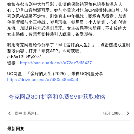
娘娘在都市剧中大放异彩，饰演的保险销冠角色胡曼黎深入人
心，沪普口音增添可爱。她与小董这对姐弟CP感微妙却自然，轻
喜剧风格温馨不煽情。剧集直击中年挑战，职场春风得意，却遭
伴侣背叛与小三挑战，岁月瑕疵一朝尽显；小人暗算，心血付诸
东流，却以轻松方式深刻呈现。女主破局手法新颖，不走传统大
女主路线，智慧坚韧特质引人瞩目，备受期待。
我用夸克网盘给你分享了「M【蛮好的人生】」，点击链接或复制
整段内容，打开「夸克APP」即可获取。
/~b3a13LkEyX~:/
链接：
https://pan.quark.cn/s/a72ec7df8437
UC网盘：「蛮好的人生 (2025) 」来自UC网盘分享
https://drive.uc.cn/s/a7d80e48cc0a4
夸克网盘80T扩容和免费SVIP获取攻略
keyboard_arrow_left
keyboard_arrow_right
碟中谍 系列1..
狼牙 1080..
最新回复