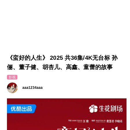
《蛮好的人生》 2025 共36集/4K无台标 孙
俪、董子健、胡杏儿、高鑫、童蕾的故事
影视
aaa1234aaa