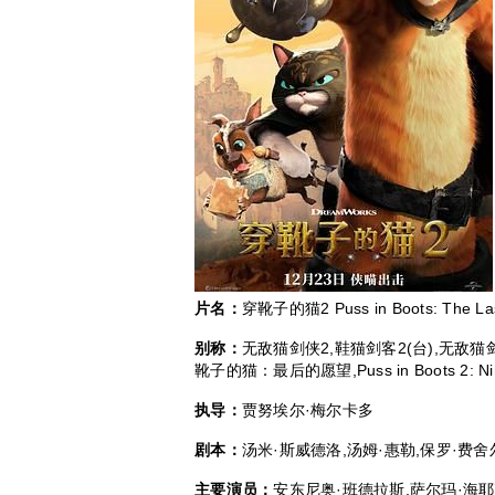
片名：
穿靴子的猫2 Puss in Boots: The Las
别称：
无敌猫剑侠2,鞋猫剑客2(台),无敌猫
靴子的猫：最后的愿望,Puss in Boots 2: Nine 
执导：
贾努埃尔·梅尔卡多
剧本：
汤米·斯威德洛,汤姆·惠勒,保罗·费舍
主要演员：
安东尼奥·班德拉斯,萨尔玛·海耶克