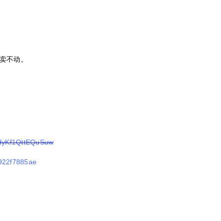
卖不动。
_dyKf1QttEQuSuw
b922f7885ae