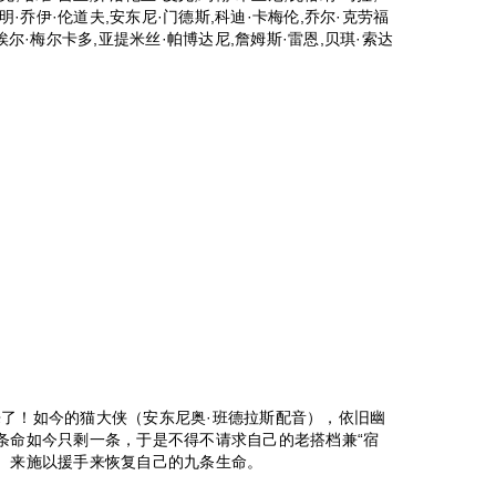
明·乔伊·伦道夫,安东尼·门德斯,科迪·卡梅伦,乔尔·克劳福
埃尔·梅尔卡多,亚提米丝·帕博达尼,詹姆斯·雷恩,贝琪·索达
来了！如今的猫大侠（安东尼奥·班德拉斯配音），依旧幽
九条命如今只剩一条，于是不得不请求自己的老搭档兼“宿
音）来施以援手来恢复自己的九条生命。