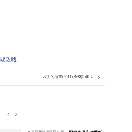
获取攻略
keyboard_arrow_right
权力的游戏(2011) 全8季 4K U
keyboard_arrow_left
keyboard_arrow_right