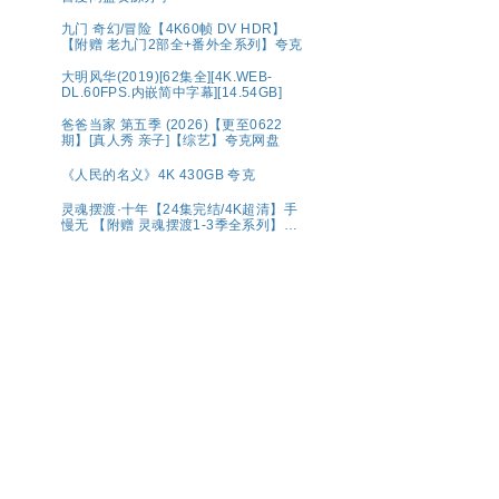
九门 奇幻/冒险【4K60帧 DV HDR】
【附赠 老九门2部全+番外全系列】夸克
大明风华(2019)[62集全][4K.WEB-
DL.60FPS.内嵌简中字幕][14.54GB]
爸爸当家 第五季 (2026)【更至0622
期】[真人秀 亲子]【综艺】夸克网盘
《人民的名义》4K 430GB 夸克
灵魂摆渡·十年【24集完结/4K超清】手
慢无 【附赠 灵魂摆渡1-3季全系列】夸
克