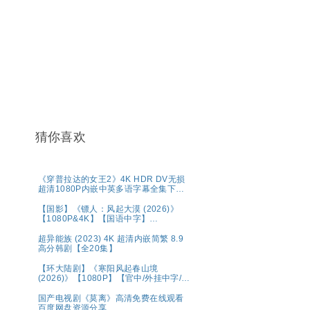
猜你喜欢
《穿普拉达的女王2》4K HDR DV无损
超清1080P内嵌中英多语字幕全集下载
共44.7G
【国影】《镖人：风起大漠 (2026)》
【1080P&4K】【国语中字】
【20.7G】
超异能族 (2023) 4K 超清内嵌简繁 8.9
高分韩剧【全20集】
【环大陆剧】《寒阳风起春山境
(2026)》【1080P】【官中/外挂中字/三
无版】【共16集】
国产电视剧《莫离》高清免费在线观看
百度网盘资源分享