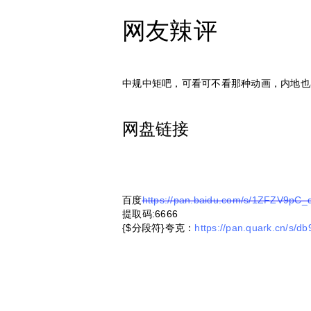
网友辣评
中规中矩吧，可看可不看那种动画，内地也
网盘链接
百度
https://pan.baidu.com/s/1ZFZV9pC
提取码:6666
{$分段符}夸克：
https://pan.quark.cn/s/d