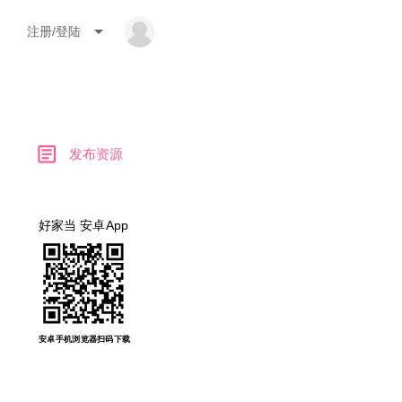
arrow_drop_down
注册/登陆
article
发布资源
好家当 安卓App
安卓手机浏览器扫码下载