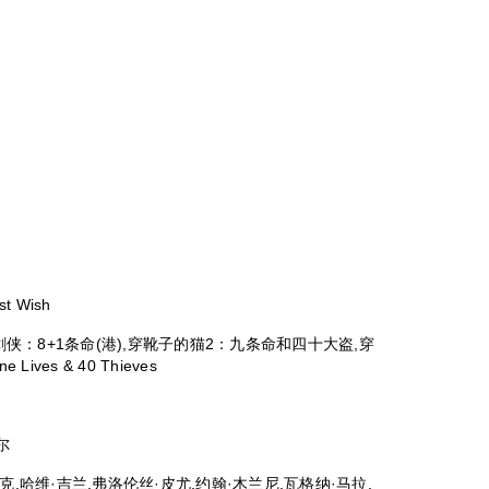
t Wish
剑侠：8+1条命(港),穿靴子的猫2：九条命和四十大盗,穿
Lives & 40 Thieves
尔
,哈维·吉兰,弗洛伦丝·皮尤,约翰·木兰尼,瓦格纳·马拉,