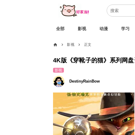
全部
影视
动漫
学习
home
影视
正文
chevron_right
chevron_right
4K版《穿靴子的猫》系列网盘
影视
DestinyRainBow