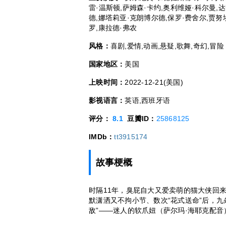
雷·温斯顿,萨姆森·卡约,奥利维娅·科尔曼,达
德,娜塔莉亚·克朗博尔德,保罗·费舍尔,贾努
罗,康拉德·弗农
风格：
喜剧,爱情,动画,悬疑,歌舞,奇幻,冒险
国家地区：
美国
上映时间：
2022-12-21(美国)
影视语言：
英语,西班牙语
评分：
8.1
豆瓣ID：
25868125
IMDb：
tt3915174
故事梗概
时隔11年，臭屁自大又爱卖萌的猫大侠回
默潇洒又不拘小节、数次“花式送命”后，
敌”——迷人的软爪妞（萨尔玛·海耶克配