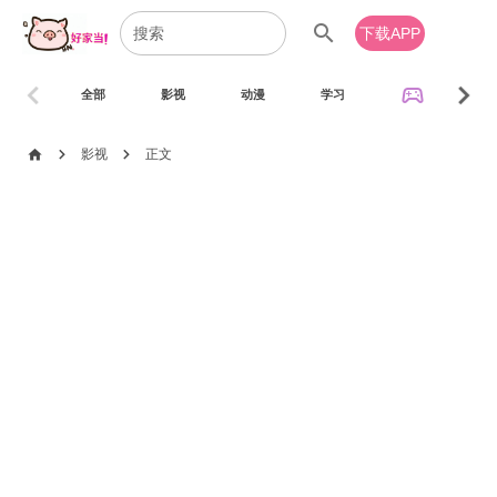
search
下载APP
chevron_left
chevron_right
sports_esports
全部
影视
动漫
学习
音乐
chevron_right
chevron_right
home
影视
正文