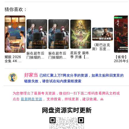
猜你喜欢：
《斯巴达克
斯》百度云
星辰变 最终
[百度]网盘全
躲在超市后
躲在超市后
耀眼 2026
【雀骨】
季 开播【更
集资源下载
门抽烟的两
门抽烟的两
全集 4K 关
2026年
04集】【4K
地址观看链
人 2026 内
人 2026 内
晓彤 / 李昀
更新至16
国字】网盘
接1080p
封中字
封中字
锐
集，128
资源
国语中字
好家当
已经汇聚上万T网友分享的资源，如果主贴和回复里的
艾米侯明
领衔，单
链接失效，请尝试在站内搜索框搜索
300MB
网盘资源
享
为您整理出了最新夸克资源，微信扫一扫下面二维码查看腾讯文档或
点击
最新网盘资源
。支持搜索，持续更新，建议收藏。🙏