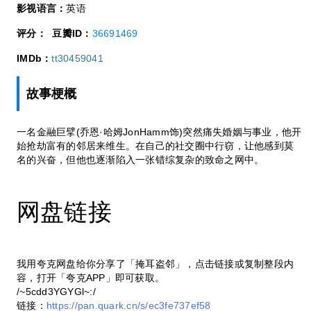
影视语言：
英语
评分：
豆瓣ID：
36691469
IMDb：
tt30459041
故事梗概
一名金融巨擘(乔恩·哈姆JonHamm饰)突然痛失婚姻与事业，他开
始抢劫富有的邻居来维生。在自己的社交圈中行窃，让他感到莫
名的兴奋，但他也逐渐陷入一张错综复杂的致命之网中。
网盘链接
我用夸克网盘给你分享了「掩耳盗邻」，点击链接或复制整段内
容，打开「夸克APP」即可获取。
/~5cdd3YGYGl~:/
链接：
https://pan.quark.cn/s/ec3fe737ef58