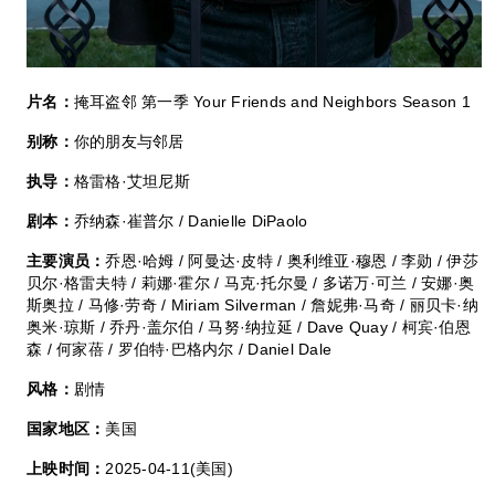
片名：
掩耳盗邻 第一季 Your Friends and Neighbors Season 1
别称：
你的朋友与邻居
执导：
格雷格·艾坦尼斯
剧本：
乔纳森·崔普尔 / Danielle DiPaolo
主要演员：
乔恩·哈姆 / 阿曼达·皮特 / 奥利维亚·穆恩 / 李勋 / 伊莎
贝尔·格雷夫特 / 莉娜·霍尔 / 马克·托尔曼 / 多诺万·可兰 / 安娜·奥
斯奥拉 / 马修·劳奇 / Miriam Silverman / 詹妮弗·马奇 / 丽贝卡·纳
奥米·琼斯 / 乔丹·盖尔伯 / 马努·纳拉延 / Dave Quay / 柯宾·伯恩
森 / 何家蓓 / 罗伯特·巴格内尔 / Daniel Dale
风格：
剧情
国家地区：
美国
上映时间：
2025-04-11(美国)