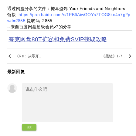
通过网盘分享的文件：掩耳盗邻 Your Friends and Neighbors
链接:
https://pan.baidu.com/s/1PBftAiwGOYs7TOG8ko4a7g?p
wd=2855
提取码: 2855
--来自百度网盘超级会员v7的分享
夸克网盘80T扩容和免费SVIP获取攻略
keyboard_arrow_left
keyboard_arrow_right
《Re：从零开..
《黑镜》1-7..
最新回复
提交