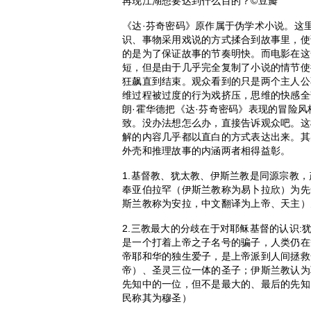
再现江湖想要达到什么目的？©豆瓣
《达·芬奇密码》原作属于伪学术小说。这
识、事物采用戏说的方式揉合到故事里，使
的是为了保证故事的节奏明快。而电影在这
短，但是由于几乎完全复制了小说的情节使
狂飙直到结束。观众看到的只是两个主人公
维过程被过度的行为戏挤压，思维的快感全
朗·霍华德把《达·芬奇密码》表现的冒险
致。没办法想怎么办，直接告诉观众吧。这
解的内容几乎都以直白的方式表达出来。其
外壳和推理故事的内涵两者相得益彰。
1.基督教、犹太教、伊斯兰教是同源宗教
奉亚伯拉罕（伊斯兰教称为易卜拉欣）为先
斯兰教称为安拉，中文翻译为上帝、天主）
2.三教最大的分歧在于对耶稣基督的认识
是一个打着上帝之子名号的骗子，人类仍在
帝耶和华的独生爱子，是上帝派到人间拯救
帝）、圣灵三位一体的圣子；伊斯兰教认为
先知中的一位，但不是最大的、最后的先知
民称其为穆圣）