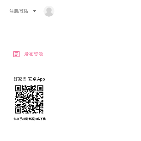
arrow_drop_down
注册/登陆
article
发布资源
好家当 安卓App
安卓手机浏览器扫码下载