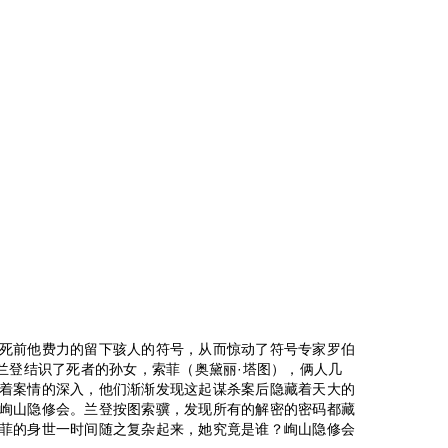
死前他费力的留下骇人的符号，从而惊动了符号专家罗伯
，兰登结识了死者的孙女，索菲（奥黛丽·塔图），俩人几
着案情的深入，他们渐渐发现这起谋杀案后隐藏着天大的
峋山隐修会。兰登按图索骥，发现所有的解密的密码都藏
菲的身世一时间随之复杂起来，她究竟是谁？峋山隐修会