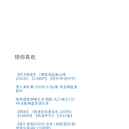
猜你喜欢
【环大陆剧】《寒阳风起春山境
(2026)》【1080P】【官中/外挂中字/三
无版】【共16集】
贵人多旺事 (2026) 0.5g/集 夸克网盘更
新中
陈伟霆曾舜晞主演 国剧 九门/老九门2
4K全集网盘资源分享
【韩剧】《新进职员姜会长 (2026)》
【1080P】【韩语中字】【共12集】
【新】雀骨(2026) 艾米 / 侯明昊[古装]
资源分享[4K +1080P]