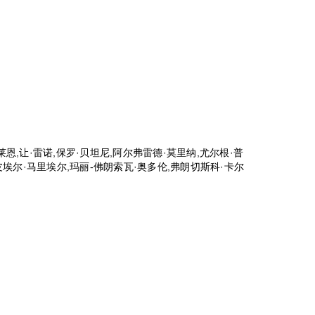
莱恩,让·雷诺,保罗·贝坦尼,阿尔弗雷德·莫里纳,尤尔根·普
-皮埃尔·马里埃尔,玛丽-佛朗索瓦·奥多伦,弗朗切斯科·卡尔