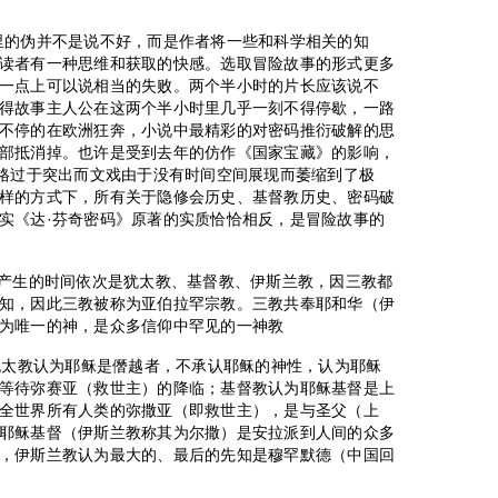
里的伪并不是说不好，而是作者将一些和科学相关的知
读者有一种思维和获取的快感。选取冒险故事的形式更多
一点上可以说相当的失败。两个半小时的片长应该说不
得故事主人公在这两个半小时里几乎一刻不得停歇，一路
不停的在欧洲狂奔，小说中最精彩的对密码推衍破解的思
部抵消掉。也许是受到去年的仿作《国家宝藏》的影响，
风格过于突出而文戏由于没有时间空间展现而萎缩到了极
样的方式下，所有关于隐修会历史、基督教历史、密码破
实《达·芬奇密码》原著的实质恰恰相反，是冒险故事的
，产生的时间依次是犹太教、基督教、伊斯兰教，因三教都
知，因此三教被称为亚伯拉罕宗教。三教共奉耶和华（伊
为唯一的神，是众多信仰中罕见的一神教
:犹太教认为耶稣是僭越者，不承认耶稣的神性，认为耶稣
等待弥赛亚（救世主）的降临；基督教认为耶稣基督是上
全世界所有人类的弥撒亚（即救世主），是与圣父（上
耶稣基督（伊斯兰教称其为尔撒）是安拉派到人间的众多
，伊斯兰教认为最大的、最后的先知是穆罕默德（中国回