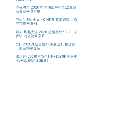
昨夜将至 2026年4K国语中字全12集超
清资源网盘合集
问心1-2季 全集 4K HDR 超清资源 【夸
克百度网盘+】
镖人 风起大漠 2026.超清杜比5.1-7.1多
音轨 内嵌简繁字幕
九门2026悬疑冒险4K更新至13集含第
一部及持续更新
御廷谣(2026)更新中[4K+1080P.国语中
字.网盘资源][2GB集]