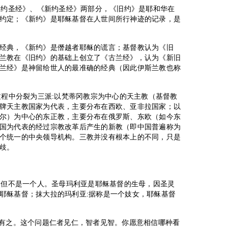
《旧约圣经》、《新约圣经》两部分，《旧约》是耶和华在
约定；《新约》是耶稣基督在人世间所行神迹的记录，是
经典，《新约》是僭越者耶稣的谎言；基督教认为《旧
兰教在《旧约》的基础上创立了《古兰经》，认为《新旧
兰经》是神留给世人的最准确的经典（因此伊斯兰教也称
过程中分裂为三派:以梵蒂冈教宗为中心的天主教（基督教
牌天主教国家为代表，主要分布在西欧、亚非拉国家；以
尔）为中心的东正教，主要分布在俄罗斯、东欧（如今东
国为代表的经过宗教改革后产生的新教（即中国普遍称为
个统一的中央领导机构。三教并没有根本上的不同，只是
歧。
名，但不是一个人。圣母玛利亚是耶稣基督的生母，因圣灵
耶稣基督；抹大拉的玛利亚:据称是一个妓女，耶稣基督
古有之。这个问题仁者见仁，智者见智。你愿意相信哪种看