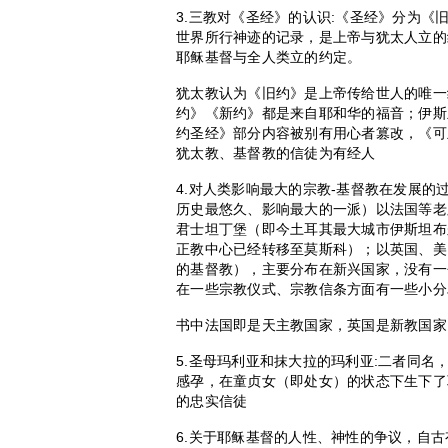
3.三教对《圣经》的认识:《圣经》分为
世界所行神迹的记录，是上帝与犹太人立的
耶稣基督与全人类立的约定。
犹太教认为《旧约》是上帝传给世人的唯一
约》《新约》都是来自耶和华的福音；伊斯
约圣经》部分内容被别有用心者篡改，《可
犹太教、基督教的信徒为有经人
4.对人类影响最大的宗教-基督教在发展的
历史最悠久、影响最大的一派）以法国等老
君士坦丁堡（即今土耳其最大城市伊斯坦布
正教中心已经转移至莫斯科）；以英国、美
的基督教），主要分布在新兴国家，没有一
在一些宗教仪式、宗教信条方面有一些小分
书中法国即是天主教国家，英国是新教国家
5.圣母玛利亚和抹大拉的玛利亚:二者同
感孕，在童贞女（即处女）的状态下生下了
的忠实信徒
6.关于耶稣基督的人性、神性的争议，自