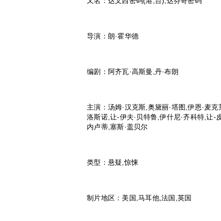
又名：达文西密码(港,台),达芬奇密码
导演：朗·霍华德
编剧：阿齐瓦·高斯曼,丹·布朗
主演：汤姆·汉克斯,奥黛丽·塔图,伊恩·麦克
洛斯诺,让-伊夫·贝特鲁,伊什尼·齐科特,让
内卢蒂,塞斯·盖贝尔
类型：悬疑,惊悚
制片地区：美国,马耳他,法国,英国