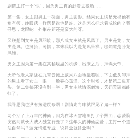
剧情主打一个“快”，因为男主真的赶着去投胎……
第一集，女主跟男主一碰面，男主圆形。结果女主愣是无视他有
角有须，睁眼瞎一样愣是说他是蛇。这是怎么把龙看成蛇的？我
寻思，龙跟蛇，外形差距还是蛮大的呀。
又联想到女主是凤羽族，那八成女主就是凤凰了。男主是龙，女
主是凤。也挺搭。可惜，本来我以为是龙凤呈祥，哪知道是卧龙
凤雏。
男女主因为第一集在某秘境里的机缘，出来之后，拜谒天帝。
天帝他老人家还在九霄云殿上威风八面地坐着呢，下面低头叩拜
的男主看了女主一眼，一脸春心荡漾。这个时候，才是第二集开
头。第二集都还没有到一半，男女主就情深似海，天罚天谴都能
扛了。
我寻思我也没有拉进度条啊！剧情走向咋就跟见了鬼一样？
两个活了上万年的神仙，因为在冰天雪地里打了个照面，恋爱脑
突然间就长大成人独立行走了？这年头的神仙恋爱，主打一个道
法自然吗？这无情道专业，说肄业就肄业啊？