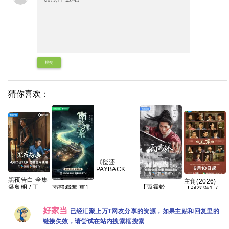
提交
猜你喜欢：
《偿还
PAYBACK》
(2026)泰剧同
黑夜告白 全集
主角(2026)
性|豆瓣8.6分|
潘粤明 / 王鹤
【雨霖铃
南部档案 更1-
【刘存浩】/4k
网盘资源
棣【夸克百度
(2026)】【37
18集4K资源
高码画质/简中
网盘+】
集持续更新】
【实时更新
字幕/夸克/百度
【1080P高
中】【网盘在
好家当
网盘资源【单
已经汇聚上万T网友分享的资源，如果主贴和回复里的
码】【国语中
线】
集1～3GB】
链接失效，请尝试在站内搜索框搜索
字】【单