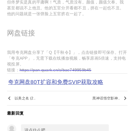
但佟梦实是真的平庸啊！气质，气质没有。颜值，颜值欠奉。我
甚至都说不上他丑。他的五官分开看都不丑，拼在一起也不丑。
他的问题就是一张饼脸上五官挤在一起了。
网盘链接
我用夸克网盘分享了「Q【千秋令】」，点击链接即可保存。打开
「夸克APP」，无需下载在线播放视频，畅享原画5倍速，支持电
视投屏。
链接：
https://pan.quark.cn/s/bae749959b45
夸克网盘80T扩容和免费SVIP获取攻略
keyboard_arrow_left
keyboard_arrow_right
以美之名 (2..
黑神话悟空影神..
最新回复