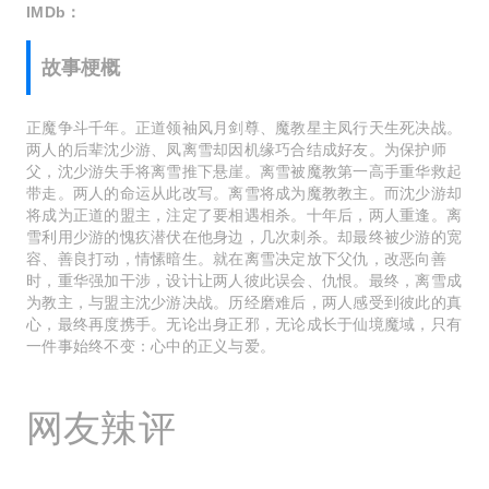
IMDb：
故事梗概
正魔争斗千年。正道领袖风月剑尊、魔教星主凤行天生死决战。
两人的后辈沈少游、凤离雪却因机缘巧合结成好友。为保护师
父，沈少游失手将离雪推下悬崖。离雪被魔教第一高手重华救起
带走。两人的命运从此改写。离雪将成为魔教教主。而沈少游却
将成为正道的盟主，注定了要相遇相杀。十年后，两人重逢。离
雪利用少游的愧疚潜伏在他身边，几次刺杀。却最终被少游的宽
容、善良打动，情愫暗生。就在离雪决定放下父仇，改恶向善
时，重华强加干涉，设计让两人彼此误会、仇恨。最终，离雪成
为教主，与盟主沈少游决战。历经磨难后，两人感受到彼此的真
心，最终再度携手。无论出身正邪，无论成长于仙境魔域，只有
一件事始终不变：心中的正义与爱。
网友辣评