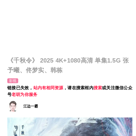
《千秋令》 2025 4K+1080高清 单集1.5G 张
予曦、佟梦实、韩栋
影视
链接已失效，
站内有相同资源
，请在搜索框内
搜索
或关注微信公众
号
老胡为你服务
江边一霸