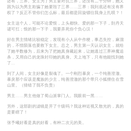
还有，三界。女主为了男主要对抗三界，还没有二十分钟，她又
因为以为男主欺骗了她要毁了三界……三界：我到底还有没有界
权了？反正不管你们怎么标，最后都是回旋镖往我身上扎呗？！
女主这个人，可能不论爱恨，上头都快。爱的那一下子，剖丹天
谴可扛；恨的那一下子，我要弄死你个负心汉！
好在男主情绪比较稳定，发现有小人从中作梗，事态失控，麻溜
的，不惜陨落也要救下女主。总之，男主第一天认识女主，就给
了她半数修为，后来为了把她真身藏起来，让她逃过三界神魔追
杀，又用自己的龙珠封印她的真身。天上地下，只有他能找到她
了…
到了人间，女主好像是裂魂了。一个刚烈暴戾，一个纯善澄澈。
暴戾那个应该是魔族的少主，纯善澄澈的那个带只小狐狸住在雪
山里。（猜错了我不负责）
男主……男主他做了蜀山派掌门人。我眼前一黑……
另外，这部剧的滤镜是开了十级吗？我这种近视又散光的，真的
是要瞎了！
张予曦好看是真的好看，有种二次元的美。