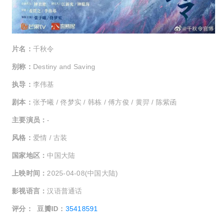
片名：
千秋令
别称：
Destiny and Saving
执导：
李伟基
剧本：
张予曦 / 佟梦实 / 韩栋 / 傅方俊 / 黄羿 / 陈紫函
主要演员：
-
风格：
爱情 / 古装
国家地区：
中国大陆
上映时间：
2025-04-08(中国大陆)
影视语言：
汉语普通话
评分：
豆瓣ID：
35418591