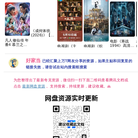
《成何体统
(2026)》【4K
HDR&DV杜
凡人修仙传 年
电影《寒战
比】【国语中
番4 慕兰之战
1994》高清免
电视剧《主
电视剧《炽
字】【32集
【180】
费完整版百度
角》1080P高
夏》免费高清
全】【310G】
4K【夸克百度
网盘资源链接
清免费观看百
1080P百度网
【夸克/百度】
网盘+】
度网盘下载
盘资源分享
好家当
已经汇聚上万T网友分享的资源，如果主贴和回复里的
链接失效，请尝试在站内搜索框搜索
为您整理出了最新夸克资源，微信扫一扫下面二维码查看腾讯文档或
点击
最新网盘资源
。支持搜索，持续更新，建议收藏。🙏