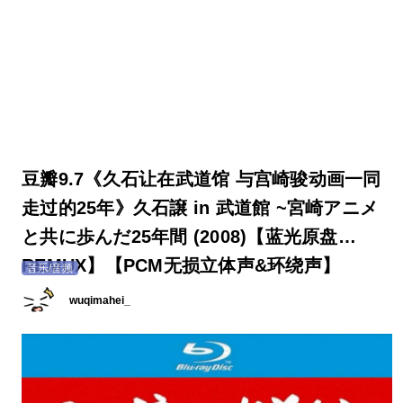
豆瓣9.7《久石让在武道馆 与宫崎骏动画一同
走过的25年》久石譲 in 武道館 ~宮崎アニメ
と共に歩んだ25年間 (2008)【蓝光原盘
REMUX】【PCM无损立体声&环绕声】
音乐/音频
wuqimahei_