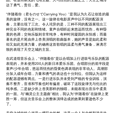
达了勇气，责任，爱。
“伴随着你（君をのせてCarrying You）”是我认为久石让创造的最
美的旋律，没有之一。这一旋律在电影原声中以不同的配器演
奏，主要出现了三次。令人诧异的是，三种不同的配器展现出三
种完全不同的色彩和情绪。童声合唱听起来悠远而忧伤，有种昏
黄的色调；交响乐版则非常纯净，有种时间凝固的永恒感；而最
著名的是片尾由井上杏美演唱的歌曲版本，她的声音是如此柔和
却又如此充满力量，的确将这首歌唱的温柔与勇气兼备，淋漓尽
致的表现了天空之城的主旨。
在武道馆音乐会上，“伴随着你”是以合唱加上行进鼓号乐队的配器
表现的，并未使用200人的新日本爱乐乐团。合唱部分的前半段是
童声/少年合唱，悠远而忧伤的昏黄色调表现的非常动人。高潮部
分加入成年合唱，力量和勇气的表达也十分到位。但我认为这样
的配器遗憾有两点。一是行进乐队并未受到严格的专业训练，演
奏不整齐，音准和节奏也时有偏差，破坏了这段旋律无与伦比的
纯净感。二是缺少井上杏美那样的独唱，未能表现出音乐中柔美
的一面。与“幽灵公主主题曲”相比，我认为“伴随着你”在旋律上更
胜一筹，但这次音乐会上的整体演绎达成的效果则要逊色不少
了。
天空之城的核心就是一棵巨大的树，这是一个人与自然和谐共处