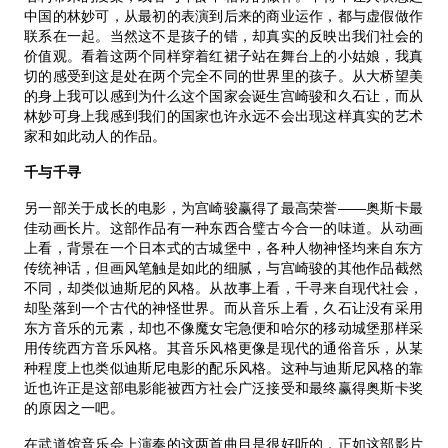
中国的林妙可，从最初的表演到后来的商业运作，都与虚假做作
联系在一起。当然这不是孩子的错，却真实的反映出我们社会的
价值观。看着这两个同样穿着红裙子站在舞台上的小姑娘，我真
切的感受到这是处在两个完全不同的世界里的孩子。从大桥望美
的身上我可以感到为什么这个国家会诞生宫崎骏和久石让，而从
林妙可身上我感到我们的国家也许永远不会出现这样真实的艺术
家和如此动人的作品。
千与千寻
另一部关于成长的电影，为宫崎骏赢得了最高荣誉——奥斯卡最
佳动画长片。这部作品有一种东西合璧古今合一的味道。从动画
上看，背景在一个日本式的古城堡中，各种人物神怪均来自东方
传统神话，但画风笔触是如此的细腻，与宫崎骏的其他作品截然
不同，却类似迪斯尼的风格。从故事上看，千寻来自现代社会，
却坠落到一个古代的神怪世界。而从音乐上看，久石让没有采用
东方音乐的元素，却也不像魔女宅急便和哈尔的移动城堡那样采
用传统西方音乐风格。其音乐风格更像是现代的通俗音乐，从某
种程度上也类似迪斯尼电影的配乐风格。这种与迪斯尼风格的靠
近也许正是这部电影能被西方社会广泛接受和最终赢得奥斯卡奖
的原因之一吧。
在武道馆音乐会上演奏的这两首曲目是很好听的，正如这部影片