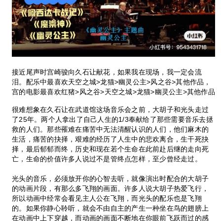
接近尾声时宫崎骏向久石让献花，如果我在现场，我一定会流
泪。配乐中最喜欢天空之城>龙猫>幽灵公主>风之谷>其他作品，
宫的电影最喜欢红猪>风之谷>天空之城>龙猫>幽灵公主>其他作品
很难想象在久石让在武道馆这场音乐会之前，大胡子和光头走过
了25年。两个人拿出了自己人生的1/3奉献给了那些需要音乐去拯
救的人们。那些罹难在痛苦中无法清醒认识的人们，他们麻木的
生活，痛苦的抉择，艰难的经历了人生中的悲欢离合，生干死抉
择，最后郁郁而终，历史和现在若个生命在此前赴后继的走向死
亡，生命的价值许多人说过不是管终点怎样，至少曾经走过。
光头的音乐，必须放开你的心智去听，就像演出时配合的大胡子
的动画片段，有那么多飞翔的画面。许多人说大胡子热爱飞行，
所以动画中经常会看见主人公在飞翔，而光头的配乐也是飞翔
的。如果你静心聆听，就会不由自主的产生一种坐在鸟的翅膀上
在动画中上下穿越，而动画的画面不断地在你眼前飞跃而过的感