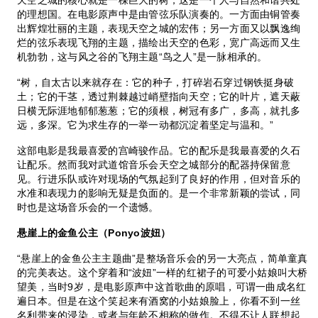
的理想国。在电影原声中是由管弦乐队演奏的。一方面由铜管奏
出辉煌壮丽的主题，表现天空之城的宏伟；另一方面又以飘逸绚
烂的弦乐表现飞翔的主题，描绘出天空的色彩，宽广高远而又生
机勃勃，这与风之谷的飞翔主题“鸟之人”是一脉相承的。
“树，自太古以来就存在：它的种子，打碎岩石穿过钢铁挺身破
土；它的干茎，透过荆棘越过峭壁指向天空；它的叶片，遮天蔽
日横无际涯地郁郁葱葱；它的须根，树冠有多广，多高，就扎多
远，多深。它为求生存的一举一动都沉淀着坚定与温和。”
这部电影是我最喜爱的宫崎骏作品。它的配乐是我最喜爱的久石
让配乐。然而我对武道馆音乐会天空之城部分的配器持保留意
见。行进乐队或许对现场的气氛起到了良好的作用，但对音乐的
水准和表现力的影响无疑是负面的。是一个非常新颖的尝试，同
时也是这场音乐会的一个遗憾。
悬崖上的金鱼公主（Ponyo波妞）
“悬崖上的金鱼公主主题曲”是整场音乐会的另一大亮点，简单童真
的完美表达。这个穿着和“波妞”一样的红裙子的可爱小姑娘叫大桥
望美，当时9岁，是电影原声中这首歌曲的原唱，可谓一曲成名红
遍日本。但是在这个笑起来有酒窝的小姑娘脸上，你看不到一丝
名利带来的浸染，或者与年龄不相称的做作。不得不让人联想起