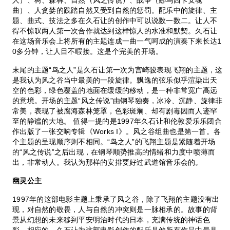
曲）、人贪婪的践踏自然又受到自然的惩罚。配乐中的旋律、主
题、曲式、技法之多在久石让的创作中可以说数一数二。让人不
得不惊叹两人第一次合作就达到这样惊人的水准和默契。久石让
在这场音乐会上将所有的主题连成一曲一气呵成的演奏下来长达1
0多分钟，让人目不暇接。这是个完美的开场。
末尾的主题“鸟之人”是久石让第一次为宫崎骏表现飞翔的主题，这
是我认为风之谷当中最美的一段旋律。飘逸的弦乐似乎渲染出天
空的色彩，绿色覆盖的地面在缓缓的移动，是一种非常宽广高远
的意境。开场的主题“风之传说”由钢琴独奏，冰冷、沉静、旋律非
常美，表现了被腐海森林笼罩，色彩斑斓、却有剧毒因而人迹罕
至的静谧的大地。 值得一提的是1997年久石让和伦敦爱乐乐团合
作出版了一张交响专辑《Works I》。风之谷组曲也是第一首。各
个主题的呈现顺序则不相同。“鸟之人”的飞翔主题是紧随着开场
的“风之传说”之后出现，在钢琴顺势推高的情绪和力度中喷薄而
出，非常动人。我认为那样的安排要好过武道馆音乐会的。
幽灵公主
1997年的这部电影主题上秉承了风之谷，除了飞翔的主题没有出
现，对自然的敬畏，人与自然的冲突则是一脉相承的。故事的背
景从幻想的未来移到平安明治时代的日本，充满传统的神话色
彩。相应的，久石让为这部电影创作的配乐是他所有作品中最具