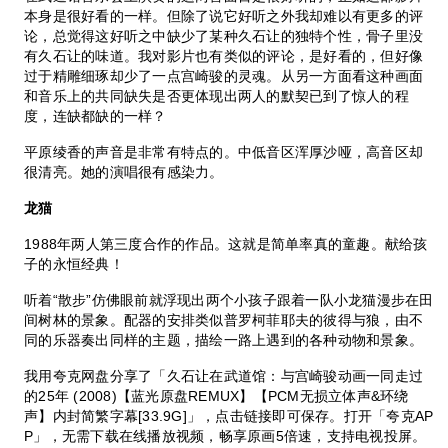
本身是很好看的一样。但除了说它好听之外我却难以有更多的评
论，总觉得这好听之中缺少了某种久石让的独特个性，骨子里没
有久石让的味道。我对影片也有类似的评论，是好看的，但好像
过于精雕细琢却少了一点宫崎骏的灵魂。从另一方面看这种画面
和音乐上的共同缺失是否更体现出两人的默契已到了惊人的程
度，连缺都缺的一样？
平原绫香的声音是非常有特点的。中低音区浑厚沙哑，高音区却
很清亮。她的演唱很有感染力。
龙猫
1988年两人第三度合作的作品。这就是简单率真的童趣。献给孩
子的永恒经典！
听着“散步”仿佛眼前就浮现出两个小孩子跟着一队小龙猫漫步在田
间树林的景象。配器的安排类似普罗柯菲耶夫的彼得与狼，由不
同的乐器奏出同样的主题，描绘一路上遇到的各种动物和景象。
我用夸克网盘分享了「久石让在武道馆：与宫崎骏动画一同走过
的25年 (2008)【蓝光原盘REMUX】【PCM无损立体声&环绕
声】内封简繁字幕[33.9G]」，点击链接即可保存。打开「夸克AP
P」，无需下载在线播放视频，畅享原画5倍速，支持电视投屏。