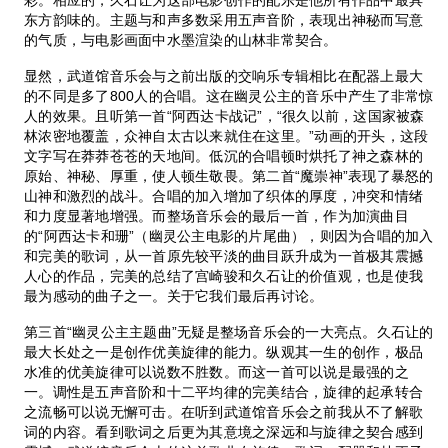
东方韵味的。主题与和声多数采用五声音阶，表现出神秘而写意
的气质，与电影画面中水墨渲染的山林非常契合。
显然，武道馆音乐会与之前出版的交响乐专辑相比在配器上最大
的不同是多了800人的合唱。这在幽灵公主的音乐中产生了非常惊
人的效果。且听第一首“阿西达卡战记”，“很久以前，这国家被森
林浓密地覆盖，众神自太古以来就住在这里。”动画的开头，这段
文字写在莽莽苍苍的天地间。低沉的合唱顿时烘托了神之森林的
原始、神秘、厚重，使人顿生敬畏。第二首“魔崇神”表现了暴怒的
山神和激烈的战斗。合唱的加入增加了织体的厚度，冲突和情绪
和力度显著地增强。而整场音乐会的最后一首，作为加演曲目
的“阿西达卡和珊”（幽灵公主电影的片尾曲），则因为合唱的加入
和完美的歌词，从一首原先较平淡的曲目跃升成为一首极其震撼
人心的作品，完美的总结了宫崎骏和久石让的价值观，也是使我
最为感动的曲子之一。关于它我们最后再讨论。
第三首“幽灵公主主题曲”无疑是整场音乐会的一大亮点。久石让的
最大长处之一是创作优美旋律的能力。纵观其一生的创作，极品
水准的优美旋律可以说数不胜数。而这一首可以说是最强的之
一。调性是五声音阶和十二平均律的完美结合，旋律的起承转合
之流畅可以说无懈可击。在听到武道馆音乐会之前我从不了解歌
词的内容。看到歌词之后更为其意境之深远和与旋律之契合感到