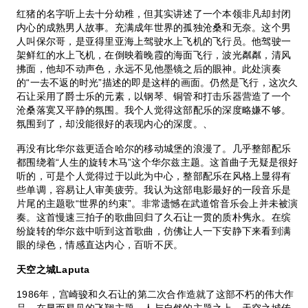
红猪的名字听上去十分幼稚，但其实讲述了一个本领非凡却封闭
内心的成熟男人故事。充满成年世界的孤独沧桑和无奈。这个男
人叫保尔哥，是亚得里亚海上驾驶水上飞机的飞行员。他驾驶一
架鲜红的水上飞机，在倒映着晚霞的海面飞行，波光粼粼，清风
拂面，他却不动声色，永远不见他墨镜之后的眼神。此处演奏
的“一去不返的时光”描述的即是这样的画面。仍然是飞行，这次久
石让采用了爵士乐的元素，以钢琴、铜管和打击乐器营造了一个
沧桑落寞又平静的氛围。我个人觉得这部配乐的深度略嫌不够。
氛围到了，却没能很好的表现内心的深度。、
再没有比华尔兹更适合哈尔的移动城堡的浪漫了。几乎整部配乐
都围绕着“人生的旋转木马”这个华尔兹主题。这首曲子无疑是很好
听的，可是个人觉得过于以此为中心，整部配乐在风格上显得有
些单调，容易让人审美疲劳。我认为这部电影最好的一段音乐是
片尾的主题歌“世界的约束”。非常遗憾在武道馆音乐会上并未被演
奏。这首慢速三拍子的歌曲回归了久石让一贯的质朴隽永。在缤
纷旋转的华尔兹中听到这首歌曲，仿佛让人一下安静下来看到满
眼的绿色，情感直达内心，百听不厌。
天空之城Laputa
1986年，宫崎骏和久石让的第二次合作造就了这部不朽的伟大作
品。在显而易见的飞翔主题、人与自然的主题之上，天空之城传