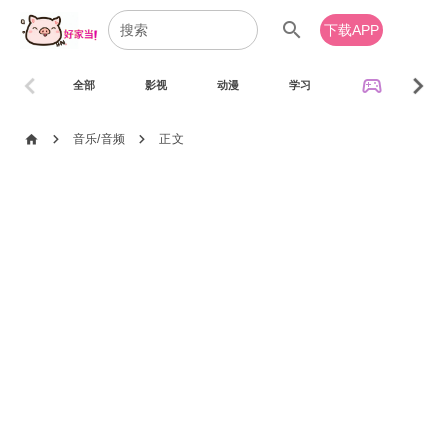
search
下载APP
chevron_left
chevron_right
sports_esports
全部
影视
动漫
学习
音乐
chevron_right
chevron_right
home
音乐/音频
正文