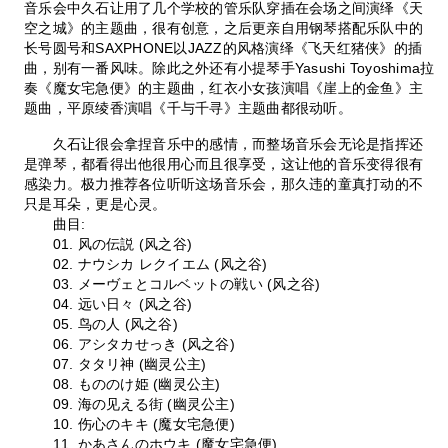
音乐会中久石让用了几个学校的管乐队穿插在会场之间演绎《天
空之城》的主题曲，很有创意，之后更亲自用钢琴搭配乐队中的
长号圆号和SAXPHONE以JAZZ的风格演绎《飞天红猪侠》的插
曲，别有一番风味。除此之外还有小提琴手Yasushi Toyoshima拉
奏《魔女宅急便》的主题曲，红衣小女孩演唱《崖上的金鱼》主
题曲，平原绫香演唱《千与千寻》主题曲都很动听。
久石让很会拿捏音乐中的感情，而整场音乐会无论是指挥还
是弹琴，都看得出他很用心而且很享受，这让他的音乐变得很有
感染力。极力推荐各位听听这场音乐会，那久违的童真打动的不
只是耳朵，更是心灵。
曲目:
01. 风の伝説 (风之谷)
02. ナウシカ レクイエム (风之谷)
03. メーヴェとコルベットの戦い (风之谷)
04. 远い日々 (风之谷)
05. 鸟の人 (风之谷)
06. アシタカせっき (风之谷)
07. タタリ神 (幽灵公主)
08. もののけ姫 (幽灵公主)
09. 海の见える街 (幽灵公主)
10. 伤心のキキ (魔女宅急便)
11. かあさんのホウキ (魔女宅急便)