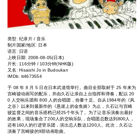
类型:
纪录片 / 音乐
制片国家/地区:
日本
语言:
日语
上映日期:
2008-08-05(日本)
片长:
116分钟 / 103分钟(NHK版)
又名:
Hisaishi Jo in Budoukan
IMDb:
tt4673554
于 08 年 8 月 5 日在日本武道馆举行。曲目全部取材于 25 年来为
宫崎骏动画写的配乐，并由久石让亲自上台指挥和弹奏，配以 20
0 人交响乐团和 800 人的合唱团，份量十足。自从1984年的《风
之谷》以来到最新作的《悬崖上的金鱼姬》为止，久石让与宫崎
骏监督之间的音乐搭档已经25个年头了。为了让音乐演奏出最好
的效果，现场集合了200人的交响乐队，合唱团总数达到800人，
还有160人的行进管乐团，演出总人数达1200人。此次，久石让
演奏了宫崎骏的9部动画歌曲。