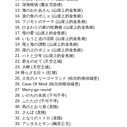
12. 深海牧场 (魔女宅急便)
13. 海のおかあさん (山崖上的金鱼姬)
14. 波の鱼のポニョ (山崖上的金鱼姬)
15. フジモトのテーマ (山崖上的金鱼姬)
16. ひまわりの家の轮舞曲 (山崖上的金鱼姬)
17. 母の爱 (山崖上的金鱼姬)
18. いもうと达の活跃 (山崖上的金鱼姬)
19. 母と海の讃歌 (山崖上的金鱼姬)
20. 崖の上のポニョ (山崖上的金鱼姬)
21. ハトと少年 (山崖上的金鱼姬)
22. 君をのせて (天空之城)
23. 大树 (天空之城)
24 帰らざる日々 (红猪)
25. 人生のメリーゴーランド (哈尔的移动城堡)
26. Cave Of Mind (哈尔的移动城堡)
27. Merry-go-round
28. いのちの名前 (千与千寻)
29. ふたたび (千与千寻)
30. 风のとおり道 (龙猫)
31. さんぽ (龙猫)
32. となりのトトロ (龙猫)
33. アシタカとサン (幽灵公主)