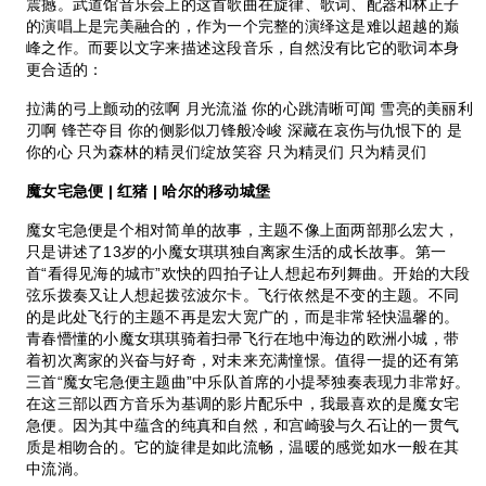
震撼。武道馆音乐会上的这首歌曲在旋律、歌词、配器和林正子
的演唱上是完美融合的，作为一个完整的演绎这是难以超越的巅
峰之作。而要以文字来描述这段音乐，自然没有比它的歌词本身
更合适的：
拉满的弓上颤动的弦啊 月光流溢 你的心跳清晰可闻 雪亮的美丽利
刃啊 锋芒夺目 你的侧影似刀锋般冷峻 深藏在哀伤与仇恨下的 是
你的心 只为森林的精灵们绽放笑容 只为精灵们 只为精灵们
魔女宅急便 | 红猪 | 哈尔的移动城堡
魔女宅急便是个相对简单的故事，主题不像上面两部那么宏大，
只是讲述了13岁的小魔女琪琪独自离家生活的成长故事。第一
首“看得见海的城市”欢快的四拍子让人想起布列舞曲。开始的大段
弦乐拨奏又让人想起拨弦波尔卡。飞行依然是不变的主题。不同
的是此处飞行的主题不再是宏大宽广的，而是非常轻快温馨的。
青春懵懂的小魔女琪琪骑着扫帚飞行在地中海边的欧洲小城，带
着初次离家的兴奋与好奇，对未来充满憧憬。值得一提的还有第
三首“魔女宅急便主题曲”中乐队首席的小提琴独奏表现力非常好。
在这三部以西方音乐为基调的影片配乐中，我最喜欢的是魔女宅
急便。因为其中蕴含的纯真和自然，和宫崎骏与久石让的一贯气
质是相吻合的。它的旋律是如此流畅，温暖的感觉如水一般在其
中流淌。