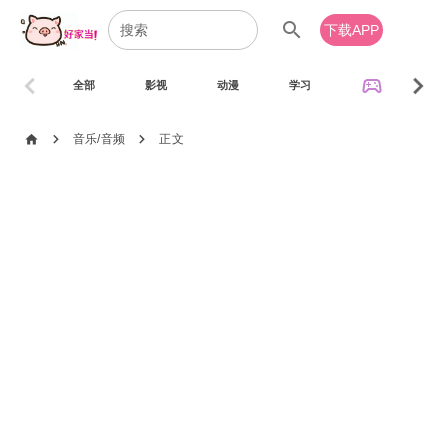
search
下载APP
chevron_left
chevron_right
sports_esports
全部
影视
动漫
学习
音乐
chevron_right
chevron_right
home
音乐/音频
正文