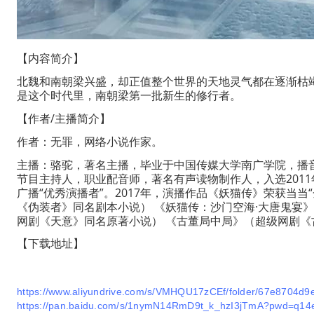
【内容简介】
北魏和南朝梁兴盛，却正值整个世界的天地灵气都在逐渐枯
是这个时代里，南朝梁第一批新生的修行者。
【作者/主播简介】
作者：无罪，网络小说作家。
主播：骆驼，著名主播，毕业于中国传媒大学南广学院，播
节目主持人，职业配音师，著名有声读物制作人，入选2011
广播“优秀演播者”。2017年，演播作品《妖猫传》荣获当当“
《伪装者》同名剧本小说）
《妖猫传：沙门空海·大唐鬼宴
网剧《天意》同名原著小说）
《古董局中局》（超级网剧《
【下载地址】
https://www.aliyundrive.com/s/VMHQU17zCEf/folder/67e8704
https://pan.baidu.com/s/1nymN14RmD9t_k_hzI3jTmA?pwd=q14