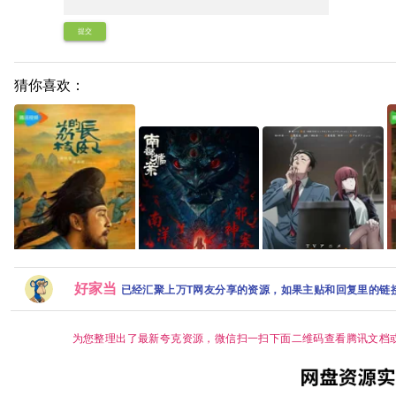
提交
猜你喜欢：
好家当
已经汇聚上万T网友分享的资源，如果主贴和回复里的链
【日漫】 《躲在超市后
南部档案 (2026)【每日
门抽烟的两人》2026/动
更新至完结】【4K HDR
长安的荔枝 剧版【35集
主
画/剧情/爱情/CR完结 夸
60帧】网盘资源 百度 夸
为您整理出了最新夸克资源，微信扫一扫下面二维码查看腾讯文档
全/4K超清HDR】 【雷
克
克
佳音、岳云鹏｜悬疑/传
国
奇】夸克