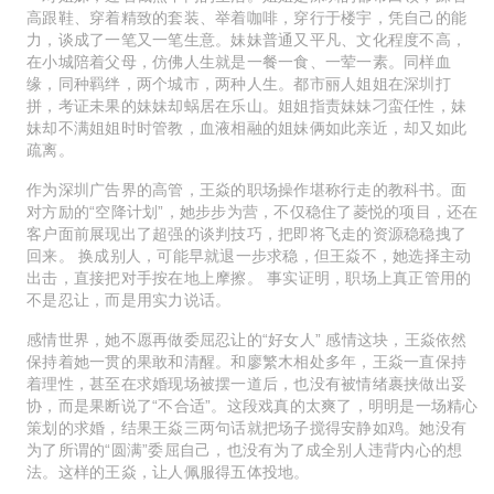
高跟鞋、穿着精致的套装、举着咖啡，穿行于楼宇，凭自己的能
力，谈成了一笔又一笔生意。妹妹普通又平凡、文化程度不高，
在小城陪着父母，仿佛人生就是一餐一食、一荤一素。同样血
缘，同种羁绊，两个城市，两种人生。都市丽人姐姐在深圳打
拼，考证未果的妹妹却蜗居在乐山。姐姐指责妹妹刁蛮任性，妹
妹却不满姐姐时时管教，血液相融的姐妹俩如此亲近，却又如此
疏离。
作为深圳广告界的高管，王焱的职场操作堪称行走的教科书。面
对方励的“空降计划”，她步步为营，不仅稳住了菱悦的项目，还在
客户面前展现出了超强的谈判技巧，把即将飞走的资源稳稳拽了
回来。 换成别人，可能早就退一步求稳，但王焱不，她选择主动
出击，直接把对手按在地上摩擦。 事实证明，职场上真正管用的
不是忍让，而是用实力说话。
感情世界，她不愿再做委屈忍让的“好女人” 感情这块，王焱依然
保持着她一贯的果敢和清醒。和廖繁木相处多年，王焱一直保持
着理性，甚至在求婚现场被摆一道后，也没有被情绪裹挟做出妥
协，而是果断说了“不合适”。这段戏真的太爽了，明明是一场精心
策划的求婚，结果王焱三两句话就把场子搅得安静如鸡。她没有
为了所谓的“圆满”委屈自己，也没有为了成全别人违背内心的想
法。这样的王焱，让人佩服得五体投地。