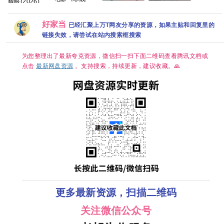
耀眼(2026)
字 255g
1994》高清免
【灵魂摆渡·十
家业 2026 祯娘
〔关晓
费完整版百度网
年(2026)】【全
传奇 古装女性
彤〕/4k+1080P
盘资源链接
24集】
传奇 杨紫 韩东
超清画质|简中
好家当
已经汇聚上万T网友分享的资源，如果主贴和回复里的
【1080P高码】
君 已更最新 夸
字幕/夸克/百度
链接失效，请尝试在站内搜索框搜索
【国语中字】
克
网盘资源【单集
【单集/0.3G】
0.8～3GB】
【大陆：悬疑 /
为您整理出了最新夸克资源，微信扫一扫下面二维码查看腾讯文档或
惊悚 / 短片 / 奇
幻 / 冒险】【主
点击
最新网盘资源
。支持搜索，持续更新，建议收藏。🙏
演: 于毅 / 刘智
扬】
更多最新资源，扫描二维码
关注微信公众号