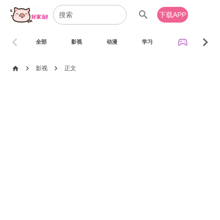
search
下载APP
chevron_left
chevron_right
sports_esports
全部
影视
动漫
学习
音乐
chevron_right
chevron_right
home
影视
正文