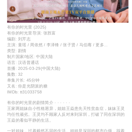
有你的时光里 (2025)
有你的时光里导演: 张胜富
编剧: 刘芹志
主演: 童瑶 / 周依然 / 李泽锋 / 张子贤 / 马伯骞 / 更多...
类型: 剧情
制片国家/地区: 中国大陆
语言: 汉语普通话
首播: 2025-03-29(中国大陆)
集数: 32
单集片长: 45分钟
又名: 你是光阴派的糖
IMDb: tt31033758
有你的时光里的剧情简介 · · · · · ·
王家两姐妹自小性格迥异，姐姐王焱患先天性贫血症，妹妹王灵
均任性顽劣。王灵均不顾家人反对来到深圳，打破了同在深圳的
王焱的看似平静的生活。
一对姐妹，过着截然不同的生活。姐姐是深圳的都市白领，踩着