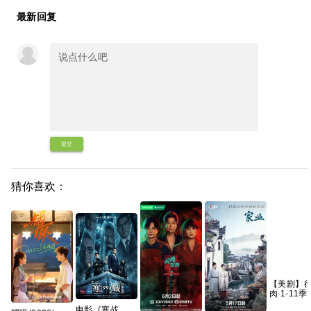
最新回复
提交
猜你喜欢：
【美剧】
肉 1-11季
1080p 
电影《寒战