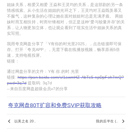
姐妹关系，相爱又相爱 王焱和王灵均的关系，是这部剧的另一条
情感线索。从小生活在姐姐的光环之下，王灵均对王焱既羡慕又
不服气，这种复杂的心理让她在面对姐姐时总是充满矛盾。 两姐
妹时而互相扶持，时而针锋相对，但正是这种“爱与较量并存”的关
系，让人物更加立体，也让观众看到了现实生活中姐妹关系的真
实写照。
我用夸克网盘分享了「Y有你的时光里2025」，点击链接即可保
存。打开「夸克APP」，无需下载在线播放视频，畅享原画5倍
速，支持电视投屏。
链接：
通过网盘分享的文件：Y有.你.的时.光里
链接:
https://pan.baidu.com/s/1awmHZ-AbTcS-npDpFoh7mQ?
pwd=3q7d
提取码: 3q7d
--来自百度网盘超级会员v7的分享
夸克网盘80T扩容和免费SVIP获取攻略
keyboard_arrow_left
keyboard_arrow_right
以美之名 20..
我的后半生 (..