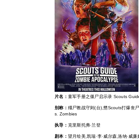
片名：
童军手册之僵尸启示录 Scouts Guide to
别称：
殭尸教战守则(台),戆Scouts打爆丧
s. Zombies
执导：
克里斯托弗·兰登
剧本：
望月绘美,凯瑞·李·威尔森,洛纳·威廉