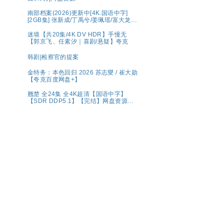
南部档案(2026)更新中[4K.国语中字]
[2GB集] 张新成/丁禹兮/姜珮瑶/富大龙/
刘令姿
迷墙【共20集/4K DV HDR】手慢无
【郭京飞、任素汐｜喜剧/悬疑】夸克
韩剧|检察官的提案
金特务：本色回归 2026 苏志燮 / 崔大勋
【夸克百度网盘+】
翘楚 全24集 全4K超清【国语中字】
【SDR DDP5.1】【完结】网盘资源观
看