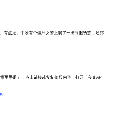
。有点逗。中段有个僵尸女警上演了一出制服诱惑，还露
：童军手册」，点击链接或复制整段内容，打开「夸克AP
95c