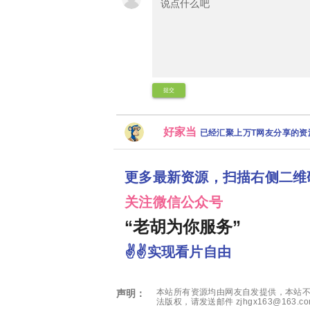
提交
好家当
已经汇聚上万T网友分享的
更多最新资源，扫描右侧二维
关注微信公众号
“老胡为你服务”
✌✌实现看片自由
本站所有资源均由网友自发提供，本站不
声明：
法版权，请发送邮件 zjhgx163@163