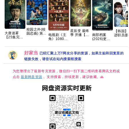
校园之外(校
星辰变 最终
【韩国】
大唐迷雾
园恋曲) 第一
电视剧《主
南部档案
季 开播【更
进职员姜
【25集完
季 爱情/运动
角》1080P
(2026)更新
03集】【4K
长 (2026
结/4K超清】
【全8集】官
高清免费观
中[4K.国语
国字】
情 / 爱情 
手慢无 夸克
中简繁英
看百度网盘
中字][2GB
幻 又名:
下载
集] 张新成/
Reborn
好家当
已经汇聚上万T网友分享的资源，如果主贴和回复里的
丁禹兮/姜珮
Rookie /
瑶/富大龙/刘
链接失效，请尝试在站内搜索框搜索
Suddenl
令姿
Intern 
为您整理出了最新夸克资源，微信扫一扫下面二维码查看腾讯文档或
点击
最新网盘资源
。支持搜索，持续更新，建议收藏。🙏