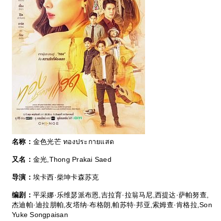
名称：
金色光芒 ทองประกายแสด
又名：
金光,Thong Prakai Saed
导演：
埃卡西·柴坤卡森苏克
编剧：
平采娜·乐维瑟派布恩,吉拉育·拉翁马尼,西提达·萨帕努查,
杰迪帕·迪拉朋帕,友塔纳·布格朗,帕苏特·邦亚,索姆查·肯格拉,Son
Yuke Songpaisan