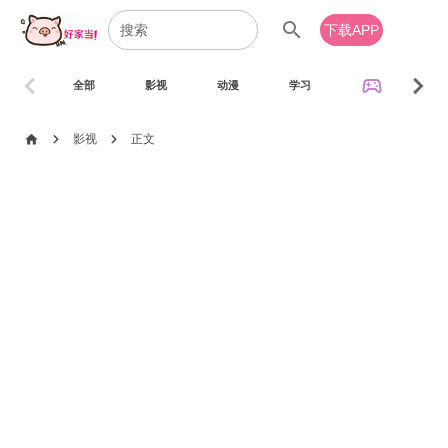
search
下载APP
chevron_left
chevron_right
sports_esports
全部
影视
动漫
学习
音乐
chevron_right
chevron_right
home
影视
正文