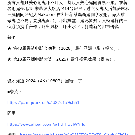
所有人都只关心闹鬼吓不吓人，却没人关心鬼闹得累不累。在著
名闹鬼圣地“旺来温泉大饭店”
414
号房里，过气女鬼天后凯萨琳和
三流阴间经纪人
Makoto
正在为培养菜鸟新鬼同学发愁。做人难，
做鬼也不易，要脱鬼而出、吓出冥堂、鬼尽皆知，人模鬼样的三
位必须携手合作，吓出风格、吓出水平，打造新的都市传说！
获奖：
★
第
43
届香港电影金像奖（
2025
）最佳亚洲电影（提名）。
★
第
18
届亚洲电影大奖（
2025
）最佳视觉效果（提名）。
诡才知道
.2024
（
4K+1080P
）国语中字
■夸克：
https://pan.quark.cn/s/fd27c1a9c851
阿里：
https://www.alipan.com/s/TUHfSyfWY4u
迅雷：
https://pan.xunlei.com/s/VOMJTXaPZsT8w6hubK5kCie