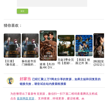
提交
猜你喜欢：
亢奋3季全完
【美国】校
【日漫】
躲在超市后
[韩国]安
结【悬疑/犯
园之外 第一
迷墙【共20
《躲在超市
门抽烟的两
(2022)
罪】手慢无
季 (2026) 剧
集/4K DV
后门抽烟的
人 2026 内
裴秀智 /
🈲 爆款神剧
情 / 爱情 / 运
HDR】手慢
两人》2026/
封中字
彩 / 金俊
最终季来了
动 又名: 校园
无 【郭京
动画/剧情/爱
朴艺荣 
😍 俊男靓
恋曲 / 校外
飞、任素汐
情/CR完结
第二个安
好家当
已经汇聚上万T网友分享的资源，如果主贴和回复里的
女！美不胜
夸克
｜喜剧/悬
夸克
두 번째
收！💋 养眼
链接失效，请尝试在站内搜索框搜索
疑】夸克
/ 
养心！尺渡
飞起😍 夸克
为您整理出了最新夸克资源，微信扫一扫下面二维码查看腾讯文档或
点击
最新网盘资源
。支持搜索，持续更新，建议收藏。🙏