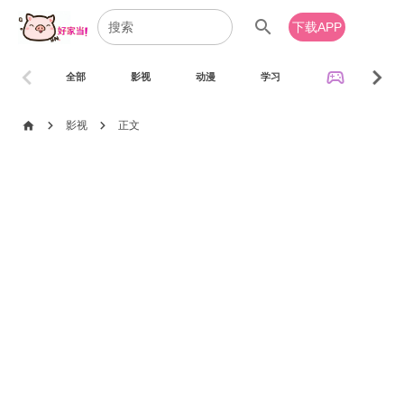
search
下载APP
chevron_left
chevron_right
sports_esports
全部
影视
动漫
学习
音乐
chevron_right
chevron_right
home
影视
正文