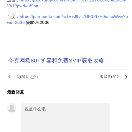
VA1?pwd=uf9n#
百度：
https://pan.baidu.com/s/1V7J9vc7RE3Zt7E0oucxWvw?p
wd=2036
提取码
:2036
夸克网盘80T扩容和免费SVIP获取攻略
keyboard_arrow_left
keyboard_arrow_right
《横道世之介》..
鬼城杀(202..
最新回复