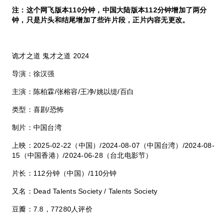
注：这个网飞版本
110
分钟，中国大陆版本
112
分钟增加了两分
钟，只是片头和结尾增加了些许片段，正片内容无更改。
诡才之道 鬼才之道
2024
导演：徐汉强
主演：陈柏霖
/
张榕容
/
王净
/
姚以缇
/
百白
类型：喜剧
/
恐怖
制片：中国台湾
上映：
2025-02-22
（中国）
/2024-08-07
（中国台湾）
/2024-08-
15
（中国香港）
/2024-06-28
（台北电影节）
片长：
112
分钟（中国）
/110
分钟
又名：
Dead Talents Society / Talents Society
豆瓣：
7.8
，
77280
人评价